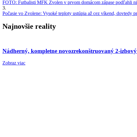
FOTO: Futbalisti MFK Zvolen v prvom domácom zápase podľahli nie
3.
Počasie vo Zvolene: Vysoké teploty ustúpia až cez víkend, dovtedy pre
Najnovšie reality
Nádherný, kompletne novozrekonštruovaný 2-izbový
Zobraz viac