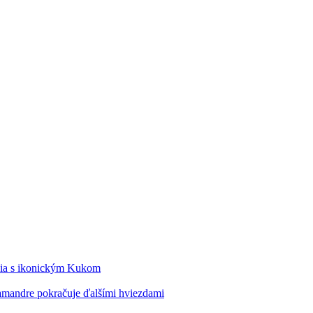
édia s ikonickým Kukom
alamandre pokračuje ďalšími hviezdami