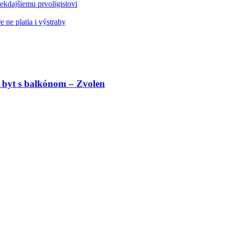
kdajšiemu prvoligistovi
 ne platia i výstrahy
 byt s balkónom – Zvolen