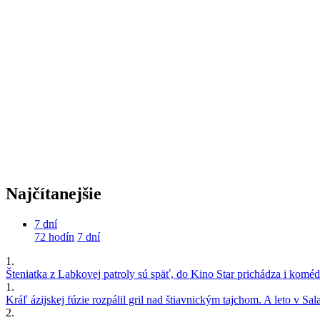
Najčítanejšie
7 dní
72 hodín
7 dní
1.
Šteniatka z Labkovej patroly sú späť, do Kino Star prichádza i kom
1.
Kráľ ázijskej fúzie rozpálil gril nad štiavnickým tajchom. A leto v S
2.