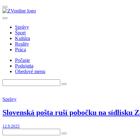
Správy
Šport
Kultúra
Reality
Práca
Počasie
Podujatia
Obedové menu
Správy
Slovenská pošta ruší pobočku na sídlisku Z
12.9.2025