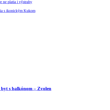
 ne platia i výstrahy
édia s ikonickým Kukom
 byt s balkónom – Zvolen