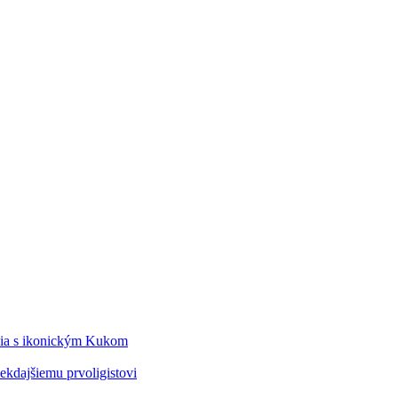
édia s ikonickým Kukom
kdajšiemu prvoligistovi