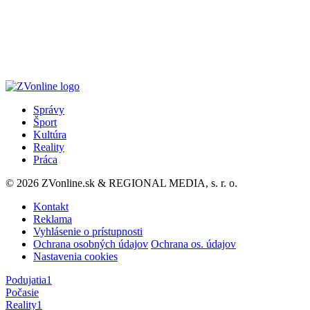
Správy
Šport
Kultúra
Reality
Práca
© 2026 ZVonline.sk & REGIONAL MEDIA, s. r. o.
Kontakt
Reklama
Vyhlásenie o prístupnosti
Ochrana osobných údajov
Ochrana os. údajov
Nastavenia cookies
Podujatia
1
Počasie
Reality
1