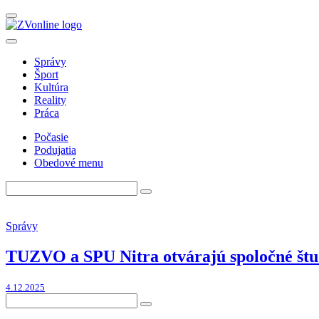
Správy
Šport
Kultúra
Reality
Práca
Počasie
Podujatia
Obedové menu
Správy
TUZVO a SPU Nitra otvárajú spoločné štu
4.12.2025