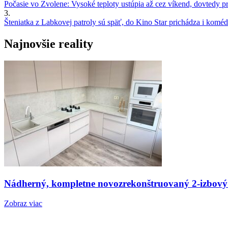
Počasie vo Zvolene: Vysoké teploty ustúpia až cez víkend, dovtedy pre
3.
Šteniatka z Labkovej patroly sú späť, do Kino Star prichádza i kom
Najnovšie reality
Nádherný, kompletne novozrekonštruovaný 2-izbový
Zobraz viac