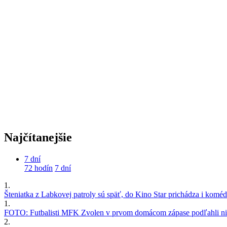
Najčítanejšie
7 dní
72 hodín
7 dní
1.
Šteniatka z Labkovej patroly sú späť, do Kino Star prichádza i kom
1.
FOTO: Futbalisti MFK Zvolen v prvom domácom zápase podľahli nie
2.