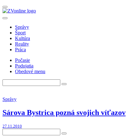
Správy
Šport
Kultúra
Reality
Práca
Počasie
Podujatia
Obedové menu
Správy
Sárova Bystrica pozná svojich víťazov
27.11.2010