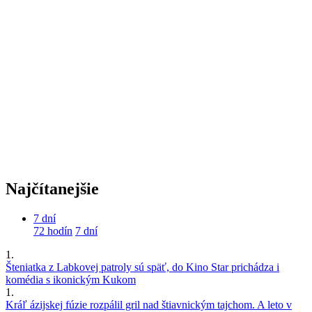
Najčítanejšie
7 dní
72 hodín
7 dní
1.
Šteniatka z Labkovej patroly sú späť, do Kino Star prichádza i
komédia s ikonickým Kukom
1.
Kráľ ázijskej fúzie rozpálil gril nad štiavnickým tajchom. A leto v