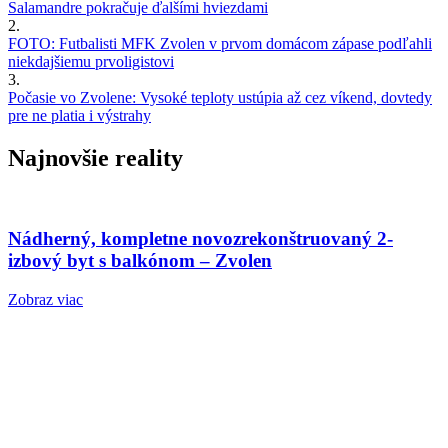
Salamandre pokračuje ďalšími hviezdami
2.
FOTO: Futbalisti MFK Zvolen v prvom domácom zápase podľahli
niekdajšiemu prvoligistovi
3.
Počasie vo Zvolene: Vysoké teploty ustúpia až cez víkend, dovtedy
pre ne platia i výstrahy
Najnovšie reality
Nádherný, kompletne novozrekonštruovaný 2-
izbový byt s balkónom – Zvolen
Zobraz viac