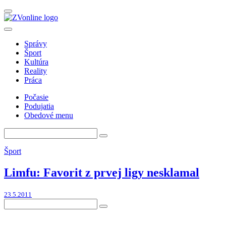
Správy
Šport
Kultúra
Reality
Práca
Počasie
Podujatia
Obedové menu
Šport
Limfu: Favorit z prvej ligy nesklamal
23.5.2011