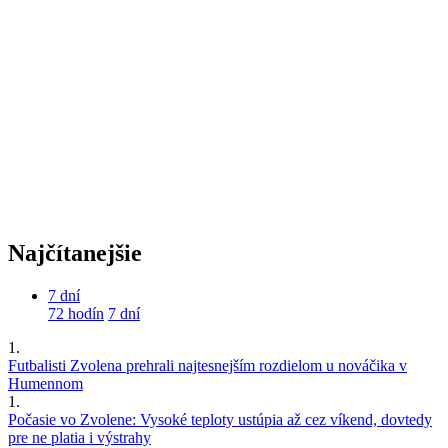
Najčítanejšie
7 dní
72 hodín
7 dní
1.
Futbalisti Zvolena prehrali najtesnejším rozdielom u nováčika v
Humennom
1.
Počasie vo Zvolene: Vysoké teploty ustúpia až cez víkend, dovtedy
pre ne platia i výstrahy