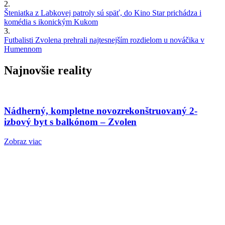
2.
Šteniatka z Labkovej patroly sú späť, do Kino Star prichádza i
komédia s ikonickým Kukom
3.
Futbalisti Zvolena prehrali najtesnejším rozdielom u nováčika v
Humennom
Najnovšie reality
Nádherný, kompletne novozrekonštruovaný 2-
izbový byt s balkónom – Zvolen
Zobraz viac