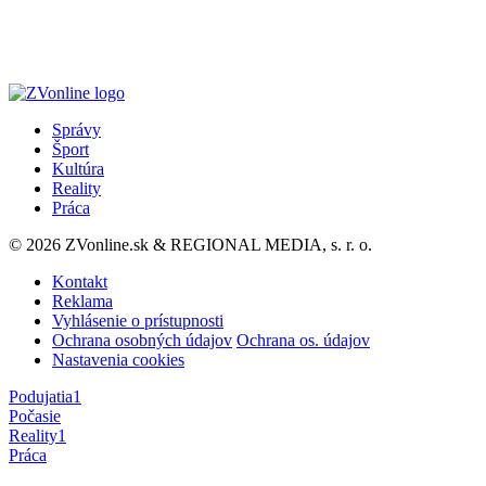
Správy
Šport
Kultúra
Reality
Práca
© 2026 ZVonline.sk & REGIONAL MEDIA, s. r. o.
Kontakt
Reklama
Vyhlásenie o prístupnosti
Ochrana osobných údajov
Ochrana os. údajov
Nastavenia cookies
Podujatia
1
Počasie
Reality
1
Práca