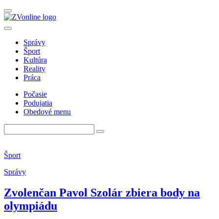
Správy
Šport
Kultúra
Reality
Práca
Počasie
Podujatia
Obedové menu
Šport
Správy
Zvolenčan Pavol Szolár zbiera body na
olympiádu