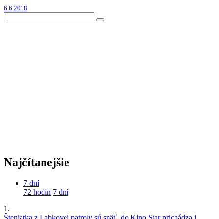
6.6.2018
Najčítanejšie
7 dní
72 hodín
7 dní
1.
Šteniatka z Labkovej patroly sú späť, do Kino Star prichádza i