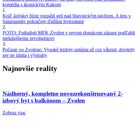
komédia s ikonickým Kukom
1.
Kráľ ázijskej fúzie rozpálil gril nad štiavnickým tajchom. A leto v
Salamandre pokračuje ďalšími hviezdami
2.
FOTO: Futbalisti MFK Zvolen v prvom domácom zápase podľahli
niekdajšiemu prvoligistovi
3.
Počasie vo Zvolene: Vysoké teploty ustúpia až cez víkend, dovtedy
pre ne platia i výstrahy
Najnovšie reality
Nádherný, kompletne novozrekonštruovaný 2-
izbový byt s balkónom – Zvolen
Zobraz viac