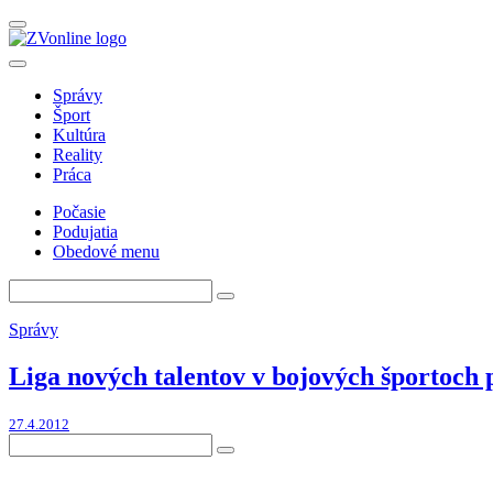
Správy
Šport
Kultúra
Reality
Práca
Počasie
Podujatia
Obedové menu
Správy
Liga nových talentov v bojových športoch 
27.4.2012