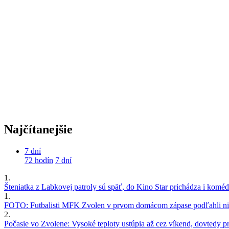
Najčítanejšie
7 dní
72 hodín
7 dní
1.
Šteniatka z Labkovej patroly sú späť, do Kino Star prichádza i kom
1.
FOTO: Futbalisti MFK Zvolen v prvom domácom zápase podľahli nie
2.
Počasie vo Zvolene: Vysoké teploty ustúpia až cez víkend, dovtedy pre