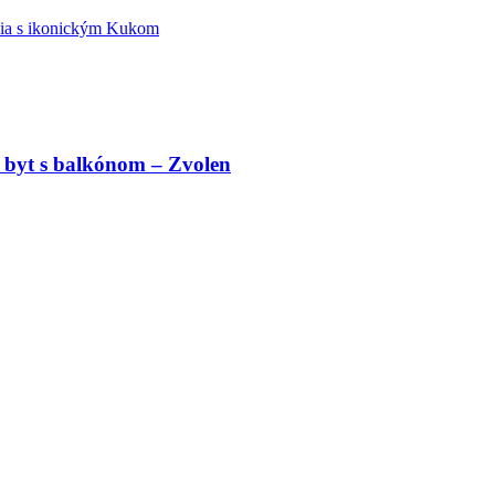
édia s ikonickým Kukom
 byt s balkónom – Zvolen