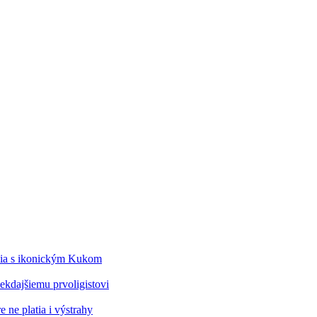
édia s ikonickým Kukom
kdajšiemu prvoligistovi
 ne platia i výstrahy