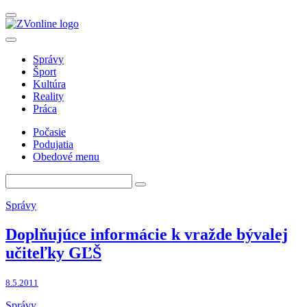
Správy
Šport
Kultúra
Reality
Práca
Počasie
Podujatia
Obedové menu
Správy
Doplňujúce informácie k vražde bývalej
učiteľky GĽŠ
8.5.2011
Správy