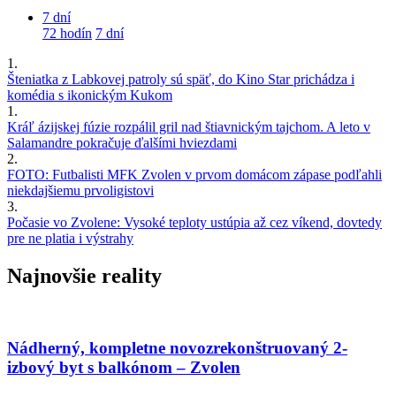
7 dní
72 hodín
7 dní
1.
Šteniatka z Labkovej patroly sú späť, do Kino Star prichádza i
komédia s ikonickým Kukom
1.
Kráľ ázijskej fúzie rozpálil gril nad štiavnickým tajchom. A leto v
Salamandre pokračuje ďalšími hviezdami
2.
FOTO: Futbalisti MFK Zvolen v prvom domácom zápase podľahli
niekdajšiemu prvoligistovi
3.
Počasie vo Zvolene: Vysoké teploty ustúpia až cez víkend, dovtedy
pre ne platia i výstrahy
Najnovšie reality
Nádherný, kompletne novozrekonštruovaný 2-
izbový byt s balkónom – Zvolen