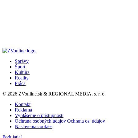
Správy
Šport
Kultúra
Reality
Práca
© 2026 ZVonline.sk & REGIONAL MEDIA, s. r. o.
Kontakt
Reklama
Vyhlásenie o prístupnosti
Ochrana osobných údajov
Ochrana os. údajov
Nastavenia cookies
Podujatia
1