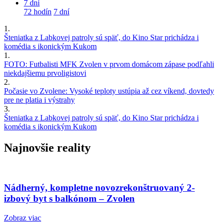
7 dní
72 hodín
7 dní
1.
Šteniatka z Labkovej patroly sú späť, do Kino Star prichádza i
komédia s ikonickým Kukom
1.
FOTO: Futbalisti MFK Zvolen v prvom domácom zápase podľahli
niekdajšiemu prvoligistovi
2.
Počasie vo Zvolene: Vysoké teploty ustúpia až cez víkend, dovtedy
pre ne platia i výstrahy
3.
Šteniatka z Labkovej patroly sú späť, do Kino Star prichádza i
komédia s ikonickým Kukom
Najnovšie reality
Nádherný, kompletne novozrekonštruovaný 2-
izbový byt s balkónom – Zvolen
Zobraz viac