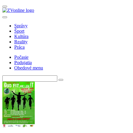
Správy
Šport
Kultúra
Reality
Práca
Počasie
Podujatia
Obedové menu