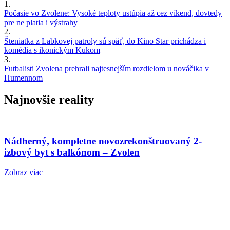
1.
Počasie vo Zvolene: Vysoké teploty ustúpia až cez víkend, dovtedy
pre ne platia i výstrahy
2.
Šteniatka z Labkovej patroly sú späť, do Kino Star prichádza i
komédia s ikonickým Kukom
3.
Futbalisti Zvolena prehrali najtesnejším rozdielom u nováčika v
Humennom
Najnovšie reality
Nádherný, kompletne novozrekonštruovaný 2-
izbový byt s balkónom – Zvolen
Zobraz viac