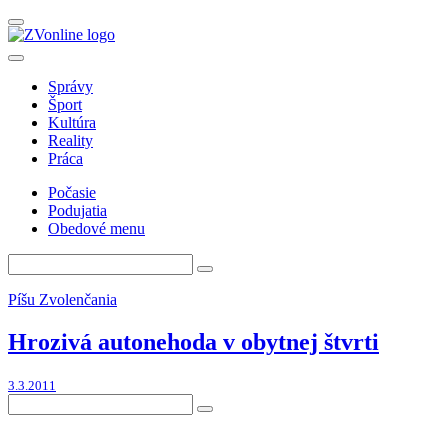
Správy
Šport
Kultúra
Reality
Práca
Počasie
Podujatia
Obedové menu
Píšu Zvolenčania
Hrozivá autonehoda v obytnej štvrti
3.3.2011