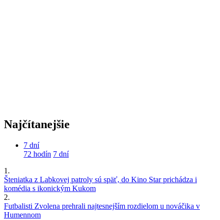
Najčítanejšie
7 dní
72 hodín
7 dní
1.
Šteniatka z Labkovej patroly sú späť, do Kino Star prichádza i
komédia s ikonickým Kukom
2.
Futbalisti Zvolena prehrali najtesnejším rozdielom u nováčika v
Humennom