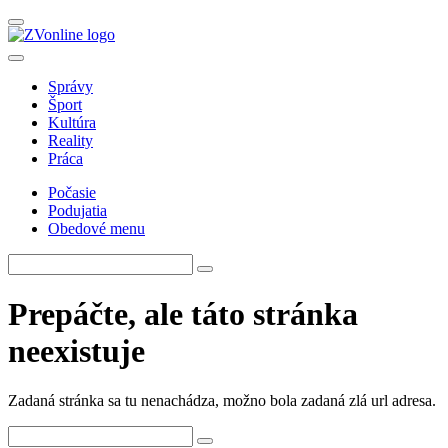
Správy
Šport
Kultúra
Reality
Práca
Počasie
Podujatia
Obedové menu
Prepáčte, ale táto stránka
neexistuje
Zadaná stránka sa tu nenachádza, možno bola zadaná zlá url adresa.