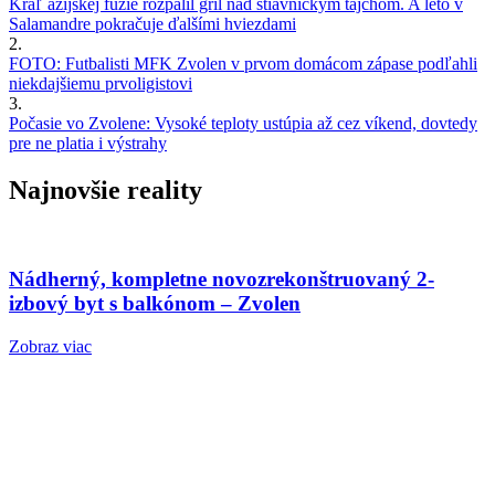
Kráľ ázijskej fúzie rozpálil gril nad štiavnickým tajchom. A leto v
Salamandre pokračuje ďalšími hviezdami
2.
FOTO: Futbalisti MFK Zvolen v prvom domácom zápase podľahli
niekdajšiemu prvoligistovi
3.
Počasie vo Zvolene: Vysoké teploty ustúpia až cez víkend, dovtedy
pre ne platia i výstrahy
Najnovšie reality
Nádherný, kompletne novozrekonštruovaný 2-
izbový byt s balkónom – Zvolen
Zobraz viac