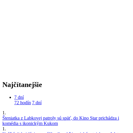
Najčítanejšie
7 dní
72 hodín
7 dní
1.
Šteniatka z Labkovej patroly sú späť, do Kino Star prichádza i
komédia s ikonickým Kukom
1.