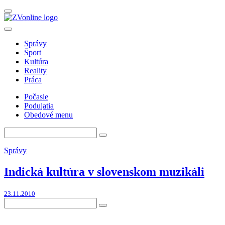
Správy
Šport
Kultúra
Reality
Práca
Počasie
Podujatia
Obedové menu
Správy
Indická kultúra v slovenskom muzikáli
23.11.2010