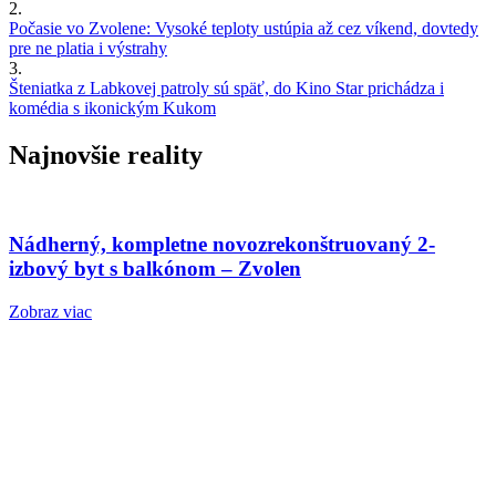
2.
Počasie vo Zvolene: Vysoké teploty ustúpia až cez víkend, dovtedy
pre ne platia i výstrahy
3.
Šteniatka z Labkovej patroly sú späť, do Kino Star prichádza i
komédia s ikonickým Kukom
Najnovšie reality
Nádherný, kompletne novozrekonštruovaný 2-
izbový byt s balkónom – Zvolen
Zobraz viac