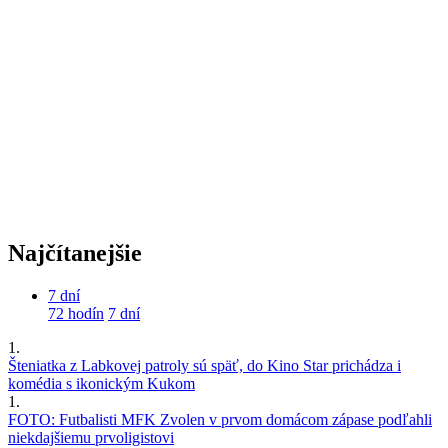
Najčítanejšie
7 dní
72 hodín
7 dní
1.
Šteniatka z Labkovej patroly sú späť, do Kino Star prichádza i
komédia s ikonickým Kukom
1.
FOTO: Futbalisti MFK Zvolen v prvom domácom zápase podľahli
niekdajšiemu prvoligistovi