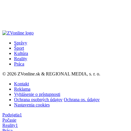
Správy
Šport
Kultúra
Reality
Práca
© 2026 ZVonline.sk & REGIONAL MEDIA, s. r. o.
Kontakt
Reklama
Vyhlásenie o prístupnosti
Ochrana osobných údajov
Ochrana os. údajov
Nastavenia cookies
Podujatia
1
Počasie
Reality
1
Práca