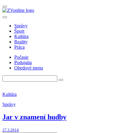
Správy
Šport
Kultúra
Reality
Práca
Počasie
Podujatia
Obedové menu
Kultúra
Správy
Jar v znamení hudby
27.3.2014