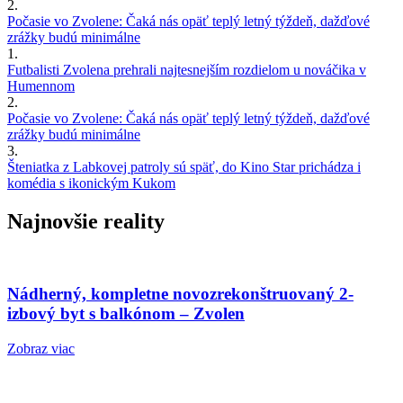
2.
Počasie vo Zvolene: Čaká nás opäť teplý letný týždeň, dažďové
zrážky budú minimálne
1.
Futbalisti Zvolena prehrali najtesnejším rozdielom u nováčika v
Humennom
2.
Počasie vo Zvolene: Čaká nás opäť teplý letný týždeň, dažďové
zrážky budú minimálne
3.
Šteniatka z Labkovej patroly sú späť, do Kino Star prichádza i
komédia s ikonickým Kukom
Najnovšie reality
Nádherný, kompletne novozrekonštruovaný 2-
izbový byt s balkónom – Zvolen
Zobraz viac