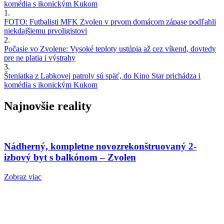
komédia s ikonickým Kukom
1.
FOTO: Futbalisti MFK Zvolen v prvom domácom zápase podľahli
niekdajšiemu prvoligistovi
2.
Počasie vo Zvolene: Vysoké teploty ustúpia až cez víkend, dovtedy
pre ne platia i výstrahy
3.
Šteniatka z Labkovej patroly sú späť, do Kino Star prichádza i
komédia s ikonickým Kukom
Najnovšie reality
Nádherný, kompletne novozrekonštruovaný 2-
izbový byt s balkónom – Zvolen
Zobraz viac