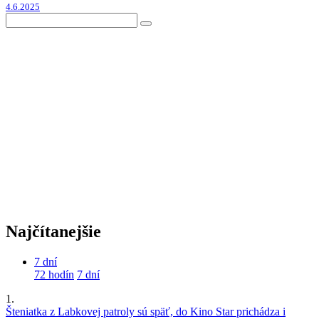
4.6.2025
Najčítanejšie
7 dní
72 hodín
7 dní
1.
Šteniatka z Labkovej patroly sú späť, do Kino Star prichádza i