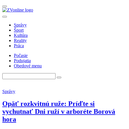
Správy
Šport
Kultúra
Reality
Práca
Počasie
Podujatia
Obedové menu
Správy
Opäť rozkvitnú ruže: Príďte si
vychutnať Dni ruží v arboréte Borová
hora