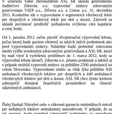
V uznesení Valné zhromaždenie ASL SR ukladá generálnemu
riaditeľovi Zdravita o.z. vypovedať zmluvy zdravotným
poisťovniam VšZP a.s., Dôvera a.s. a Union a.s. 31. decembra
2011. Konkrétne ide o vypovedanie v segmentoch všeobecný lekár
pre dospelých a všeobecný lekár pre deti a dorast. Zároveň sa
ukladá povinnosť predložiť požiadavku zvýšenia cien kapitácie
a ceny bodu.
Od 1. januára 2012 začne plynúť dvojmesačná výpovedná lehota,
počas ktorej bude pacient ošetrený za takých istých podmienok ako
pred vypovedaním zmluvy. Následne budú prebiehať rokovania
medzi vyššie uvedenými zdravotnými poisťovňami a ASL SR, ktoré
by mali viesť k vyriešeniu problémov do 1. marca 2012, kedy sa
výpovedná lehota ukončí. Zdravita o.z. priamo podpisuje a taktiež aj
v prípade nezhôd vypovedá zmluvy za približne 2500 ambulancií na
celom Slovensku. Vypovedanie zmlúv sa však týka približne 930
ambulancií všeobecných lekárov pre dospelých a 440 ambulancií
všeobecných lekárov pre deti a dorast. ASL SR chce týmto krokom
zabezpečiť dostatok finančných prostriedkov na činnosť
súkromných ambulancií.
Ďalej žiadajú Národnú radu o zákonnú garanciu minimálnych miezd
pre neštátnych lekárov ambulantnej starostlivosti. V prípade, že sa
tak nestane, bude potrebné zabezpečiť podmienky na prerušenie