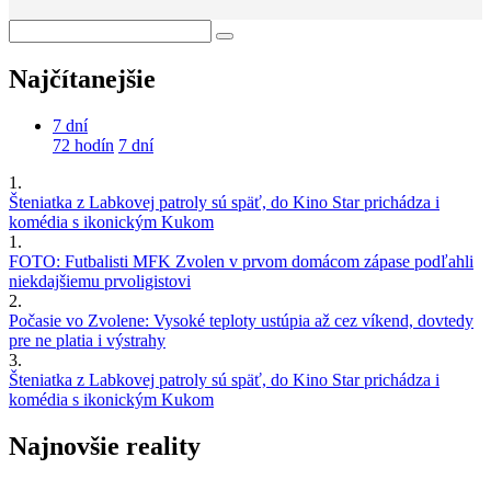
Najčítanejšie
7 dní
72 hodín
7 dní
1.
Šteniatka z Labkovej patroly sú späť, do Kino Star prichádza i
komédia s ikonickým Kukom
1.
FOTO: Futbalisti MFK Zvolen v prvom domácom zápase podľahli
niekdajšiemu prvoligistovi
2.
Počasie vo Zvolene: Vysoké teploty ustúpia až cez víkend, dovtedy
pre ne platia i výstrahy
3.
Šteniatka z Labkovej patroly sú späť, do Kino Star prichádza i
komédia s ikonickým Kukom
Najnovšie reality