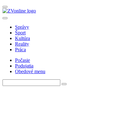
Správy
Šport
Kultúra
Reality
Práca
Počasie
Podujatia
Obedové menu