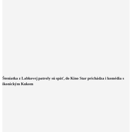
Šteniatka z Labkovej patroly sú späť, do Kino Star prichádza i komédia s
ikonickým Kukom