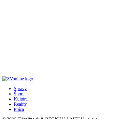
Správy
Šport
Kultúra
Reality
Práca
© 2026 ZVonline.sk & REGIONAL MEDIA, s. r. o.
Kontakt