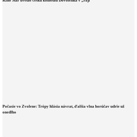
Kino Star uvedie českú komédiu Dovolenka v „raji“
Počasie vo Zvolene: Trópy hlásia návrat, ďalšia vlna horúčav udrie už
onedlho