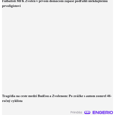
Futbalisti MFK Zvolen v prvom domácom zápase podľahli niekdajšiemu
prvoligistovi
Tragédia na ceste medzi Budčou a Zvolenom: Po zrážke s autom zomrel 46-
ročný cyklista