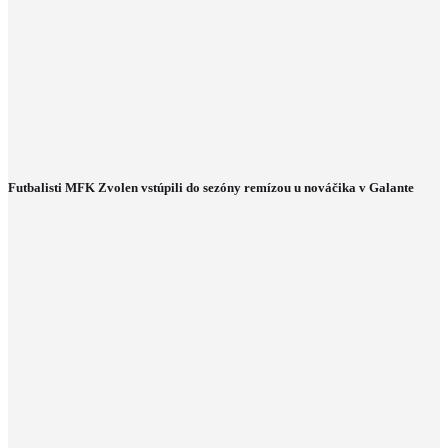
Futbalisti MFK Zvolen vstúpili do sezóny remízou u nováčika v Galante