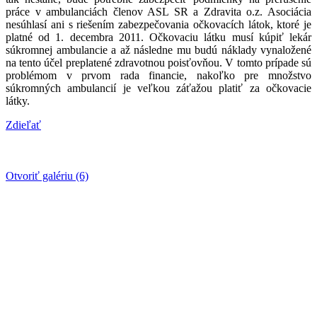
práce v ambulanciách členov ASL SR a Zdravita o.z. Asociácia
nesúhlasí ani s riešením zabezpečovania očkovacích látok, ktoré je
platné od 1. decembra 2011. Očkovaciu látku musí kúpiť lekár
súkromnej ambulancie a až následne mu budú náklady vynaložené
na tento účel preplatené zdravotnou poisťovňou. V tomto prípade sú
problémom v prvom rada financie, nakoľko pre množstvo
súkromných ambulancií je veľkou záťažou platiť za očkovacie
látky.
Zdieľať
Otvoriť galériu (6)