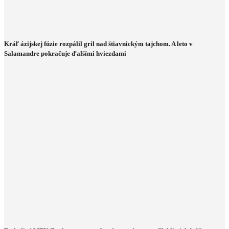
Kráľ ázijskej fúzie rozpálil gril nad štiavnickým tajchom. A leto v
Salamandre pokračuje ďalšími hviezdami