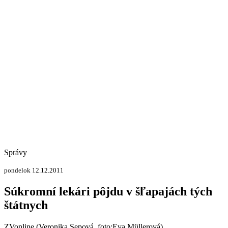
Správy
pondelok 12.12.2011
Súkromní lekári pôjdu v šľapajách tých
štátnych
ZVonline (Veronika Sepová, foto:Eva Müllerová)