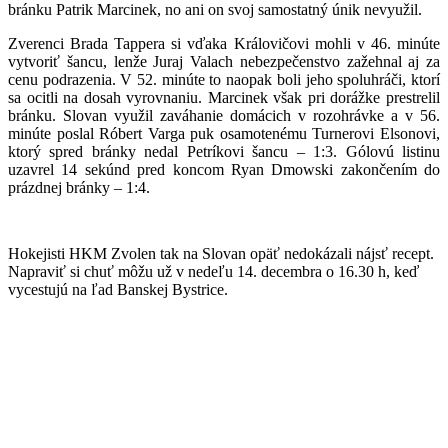
bránku Patrik Marcinek, no ani on svoj samostatný únik nevyužil.
Zverenci Brada Tappera si vďaka Královičovi mohli v 46. minúte
vytvoriť šancu, lenže Juraj Valach nebezpečenstvo zažehnal aj za
cenu podrazenia. V 52. minúte to naopak boli jeho spoluhráči, ktorí
sa ocitli na dosah vyrovnaniu. Marcinek však pri dorážke prestrelil
bránku. Slovan využil zaváhanie domácich v rozohrávke a v 56.
minúte poslal Róbert Varga puk osamotenému Turnerovi Elsonovi,
ktorý spred bránky nedal Petríkovi šancu – 1:3. Gólovú listinu
uzavrel 14 sekúnd pred koncom Ryan Dmowski zakončením do
prázdnej bránky – 1:4.
Hokejisti HKM Zvolen tak na Slovan opäť nedokázali nájsť recept.
Napraviť si chuť môžu už v nedeľu 14. decembra o 16.30 h, keď
vycestujú na ľad Banskej Bystrice.