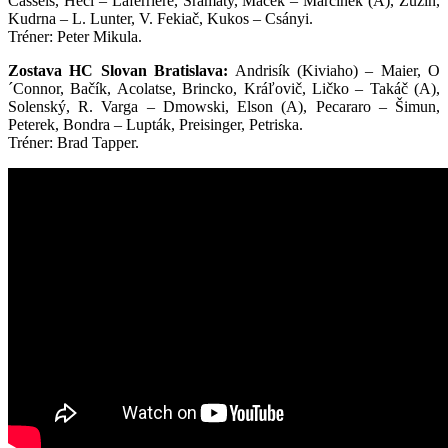
Cassels, Hecl – Laferriére, Šramaty, Macek – Marcinek (A), Zuzin,
Kudrna – L. Lunter, V. Fekiač, Kukos – Csányi.
Tréner: Peter Mikula.
Zostava
HC Slovan Bratislava:
Andrisík (Kiviaho) – Maier, O
´Connor, Bačík, Acolatse, Brincko, Kráľovič, Ličko – Takáč (A),
Solenský, R. Varga – Dmowski, Elson (A), Pecararo – Šimun,
Peterek, Bondra – Lupták, Preisinger, Petriska.
Tréner:
Brad Tapper.