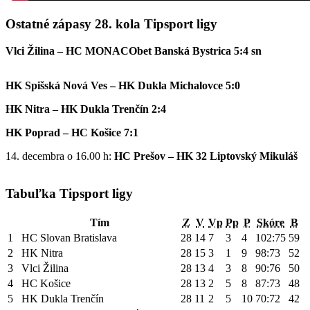
Ostatné zápasy 28. kola Tipsport ligy
Vlci Žilina – HC MONACObet Banská Bystrica 5:4 sn
HK Spišská Nová Ves – HK Dukla Michalovce 5:0
HK Nitra – HK Dukla Trenčín 2:4
HK Poprad – HC Košice 7:1
14. decembra o 16.00 h:
HC Prešov – HK 32 Liptovský Mikuláš
Tabuľka Tipsport ligy
Tím
Z
V
Vp
Pp
P
Skóre
B
1
HC Slovan Bratislava
28
14
7
3
4
102:75
59
2
HK Nitra
28
15
3
1
9
98:73
52
3
Vlci Žilina
28
13
4
3
8
90:76
50
4
HC Košice
28
13
2
5
8
87:73
48
5
HK Dukla Trenčín
28
11
2
5
10
70:72
42