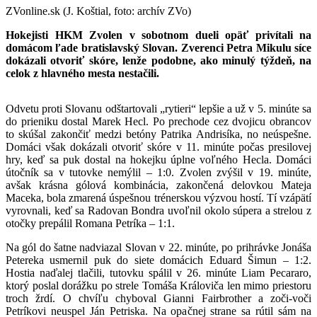
ZVonline.sk (J. Koštial, foto: archív ZVo)
Hokejisti HKM Zvolen v sobotnom dueli opäť privítali na
domácom ľade bratislavský Slovan. Zverenci Petra Mikulu síce
dokázali otvoriť skóre, lenže podobne, ako minulý týždeň, na
celok z hlavného mesta nestačili.
Odvetu proti Slovanu odštartovali „rytieri“ lepšie a už v 5. minúte sa
do prieniku dostal Marek Hecl. Po prechode cez dvojicu obrancov
to skúšal zakončiť medzi betóny Patrika Andrisíka, no neúspešne.
Domáci však dokázali otvoriť skóre v 11. minúte počas presilovej
hry, keď sa puk dostal na hokejku úplne voľného Hecla. Domáci
útočník sa v tutovke nemýlil – 1:0. Zvolen zvýšil v 19. minúte,
avšak krásna gólová kombinácia, zakončená delovkou Mateja
Maceka, bola zmarená úspešnou trénerskou výzvou hostí. Tí vzápätí
vyrovnali, keď sa Radovan Bondra uvoľnil okolo súpera a strelou z
otočky prepálil Romana Petríka – 1:1.
Na gól do šatne nadviazal Slovan v 22. minúte, po prihrávke Jonáša
Petereka usmernil puk do siete domácich Eduard Šimun – 1:2.
Hostia naďalej tlačili, tutovku spálil v 26. minúte Liam Pecararo,
ktorý poslal dorážku po strele Tomáša Královiča len mimo priestoru
troch žrdí. O chvíľu chyboval Gianni Fairbrother a zoči-voči
Petríkovi neuspel Ján Petriska. Na opačnej strane sa rútil sám na