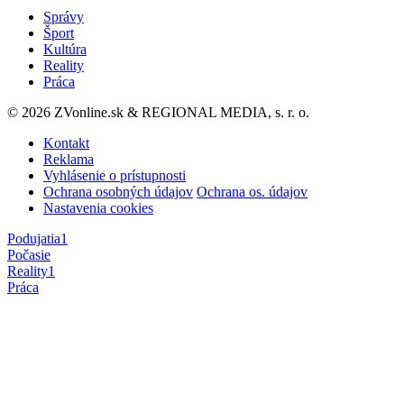
Správy
Šport
Kultúra
Reality
Práca
© 2026 ZVonline.sk & REGIONAL MEDIA, s. r. o.
Kontakt
Reklama
Vyhlásenie o prístupnosti
Ochrana osobných údajov
Ochrana os. údajov
Nastavenia cookies
Podujatia
1
Počasie
Reality
1
Práca