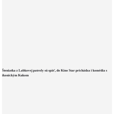
Šteniatka z Labkovej patroly sú späť, do Kino Star prichádza i komédia s
ikonickým Kukom