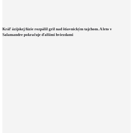
Kráľ ázijskej fúzie rozpálil gril nad štiavnickým tajchom. A leto v
Salamandre pokračuje ďalšími hviezdami