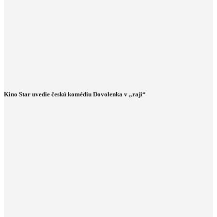
Kino Star uvedie českú komédiu Dovolenka v „raji“