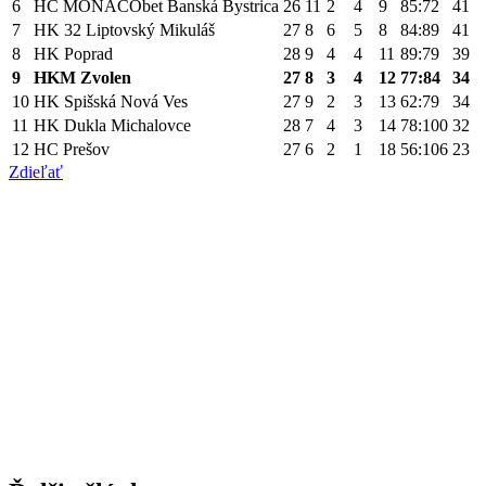
6
HC MONACObet Banská Bystrica
26
11
2
4
9
85:72
41
7
HK 32 Liptovský Mikuláš
27
8
6
5
8
84:89
41
8
HK Poprad
28
9
4
4
11
89:79
39
9
HKM Zvolen
27
8
3
4
12
77:84
34
10
HK Spišská Nová Ves
27
9
2
3
13
62:79
34
11
HK Dukla Michalovce
28
7
4
3
14
78:100
32
12
HC Prešov
27
6
2
1
18
56:106
23
Zdieľať