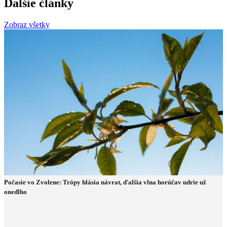
Ďalšie články
Zobraz všetky
Počasie vo Zvolene: Trópy hlásia návrat, ďalšia vlna horúčav udrie už
onedlho