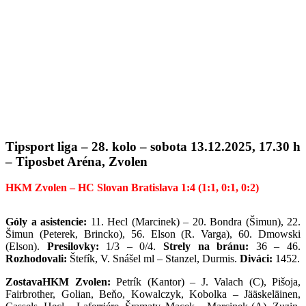
Tipsport liga – 28. kolo – sobota 13.12.2025, 17.30 h
– Tiposbet Aréna, Zvolen
HKM Zvolen – HC Slovan Bratislava 1:4 (1:1, 0:1, 0:2)
Góly a asistencie:
11. Hecl (Marcinek) – 20. Bondra (Šimun), 22.
Šimun (Peterek, Brincko), 56. Elson (R. Varga), 60. Dmowski
(Elson).
Presilovky:
1/3 – 0/4.
Strely na bránu:
36 – 46.
Rozhodovali:
Štefík, V. Snášel ml – Stanzel, Durmis.
Diváci:
1452.
ZostavaHKM Zvolen:
Petrík (Kantor) – J. Valach (C), Pišoja,
Fairbrother, Golian, Beňo, Kowalczyk, Kobolka – Jääskeläinen,