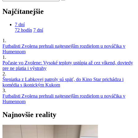
Najčítanejšie
7 dní
72 hodín
7 dní
1.
Futbalisti Zvolena prehrali najtesnejším rozdielom u nováčika v
Humennom
1.
Počasie vo Zvolene: Vysoké teploty ustúpia až cez víkend, dovtedy
pre ne platia i výstrahy
2.
Šteniatka z Labkovej patroly sú späť, do Kino Star prichádza i
komédia s ikonickým Kukom
3.
Futbalisti Zvolena prehrali najtesnejším rozdielom u nováčika v
Humennom
Najnovšie reality