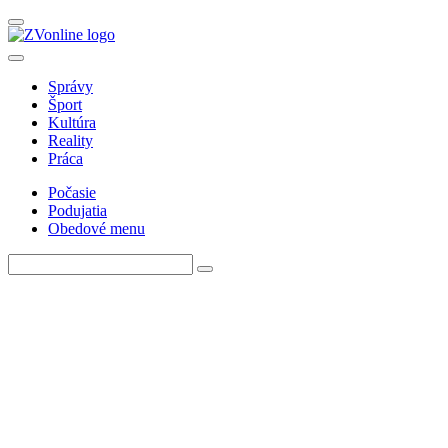
Správy
Šport
Kultúra
Reality
Práca
Počasie
Podujatia
Obedové menu