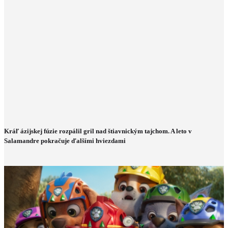
Kráľ ázijskej fúzie rozpálil gril nad štiavnickým tajchom. A leto v
Salamandre pokračuje ďalšími hviezdami