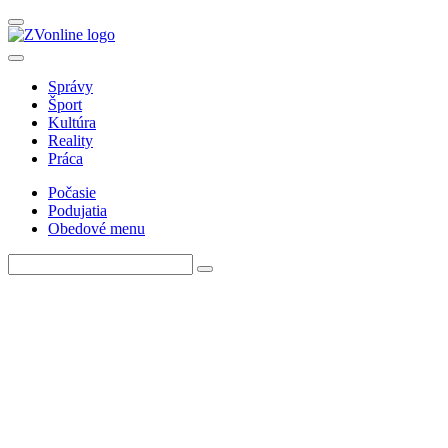
Správy
Šport
Kultúra
Reality
Práca
Počasie
Podujatia
Obedové menu