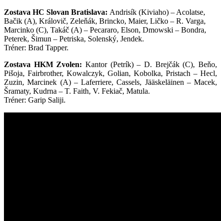
Zostava HC Slovan Bratislava:
Andrisík (Kiviaho) – Acolatse,
Bačik (A), Královič, Zeleňák, Brincko, Maier, Ličko – R. Varga,
Marcinko (C), Takáč (A) – Pecararo, Elson, Dmowski – Bondra,
Peterek, Šimun – Petriska, Solenský, Jendek.
Tréner: Brad Tapper.
Zostava HKM Zvolen:
Kantor (Petrík) – D. Brejčák (C), Beňo,
Pišoja, Fairbrother, Kowalczyk, Golian, Kobolka, Pristach – Hecl,
Zuzin, Marcinek (A) – Laferriere, Cassels, Jääskeläinen – Macek,
Šramaty, Kudrna – T. Faith, V. Fekiač, Matula.
Tréner:
Garip Saliji.