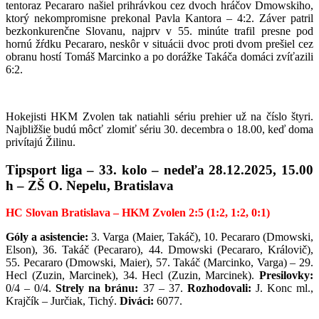
tentoraz Pecararo našiel prihrávkou cez dvoch hráčov Dmowskiho,
ktorý nekompromisne prekonal Pavla Kantora – 4:2. Záver patril
bezkonkurenčne Slovanu, najprv v 55. minúte trafil presne pod
hornú žŕdku Pecararo, neskôr v situácii dvoc proti dvom prešiel cez
obranu hostí Tomáš Marcinko a po dorážke Takáča domáci zvíťazili
6:2.
Hokejisti HKM Zvolen tak natiahli sériu prehier už na číslo štyri.
Najbližšie budú môcť zlomiť sériu 30. decembra o 18.00, keď doma
privítajú Žilinu.
Tipsport liga – 33. kolo – nedeľa 28.12.2025, 15.00
h – ZŠ O. Nepelu, Bratislava
HC Slovan Bratislava – HKM Zvolen 2:5 (1:2, 1:2, 0:1)
Góly a asistencie:
3. Varga (Maier, Takáč), 10. Pecararo (Dmowski,
Elson), 36. Takáč (Pecararo), 44. Dmowski (Pecararo, Královič),
55. Pecararo (Dmowski, Maier), 57. Takáč (Marcinko, Varga) – 29.
Hecl (Zuzin, Marcinek), 34. Hecl (Zuzin, Marcinek).
Presilovky:
0/4 – 0/4.
Strely na bránu:
37 – 37.
Rozhodovali:
J. Konc ml.,
Krajčík – Jurčiak, Tichý.
Diváci:
6077.