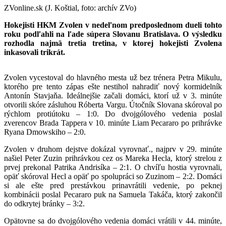
ZVonline.sk (J. Koštial, foto: archív ZVo)
Hokejisti HKM Zvolen v nedeľnom predposlednom dueli tohto
roku podľahli na ľade súpera Slovanu Bratislava. O výsledku
rozhodla najmä tretia tretina, v ktorej hokejisti Zvolena
inkasovali trikrát.
Zvolen vycestoval do hlavného mesta už bez trénera Petra Mikulu,
ktorého pre tento zápas ešte nestihol nahradiť nový kormidelník
Antonín Stavjaňa. Ideálnejšie začali domáci, ktorí už v 3. minúte
otvorili skóre zásluhou Róberta Vargu. Útočník Slovana skóroval po
rýchlom protiútoku – 1:0. Do dvojgólového vedenia poslal
zverencov Brada Tappera v 10. minúte Liam Pecararo po prihrávke
Ryana Dmowskiho – 2:0.
Zvolen v druhom dejstve dokázal vyrovnať., najprv v 29. minúte
našiel Peter Zuzin prihrávkou cez os Mareka Hecla, ktorý strelou z
prvej prekonal Patrika Andrisíka – 2:1. O chvíľu hostia vyrovnali,
opäť skóroval Hecl a opäť po spolupráci so Zuzinom – 2:2. Domáci
si ale ešte pred prestávkou prinavrátili vedenie, po peknej
kombinácii poslal Pecararo puk na Samuela Takáča, ktorý zakončil
do odkrytej bránky – 3:2.
Opätovne sa do dvojgólového vedenia domáci vrátili v 44. minúte,