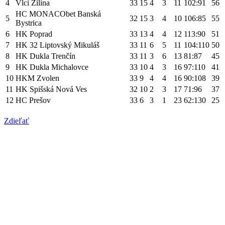
4
Vlci Žilina
33
15
4
3
11
102:91
56
HC MONACObet Banská
5
32
15
3
4
10
106:85
55
Bystrica
6
HK Poprad
33
13
4
4
12
113:90
51
7
HK 32 Liptovský Mikuláš
33
11
6
5
11
104:110
50
8
HK Dukla Trenčín
33
11
3
6
13
81:87
45
9
HK Dukla Michalovce
33
10
4
3
16
97:110
41
10
HKM Zvolen
33
9
4
4
16
90:108
39
11
HK Spišská Nová Ves
32
10
2
3
17
71:96
37
12
HC Prešov
33
6
3
1
23
62:130
25
Zdieľať