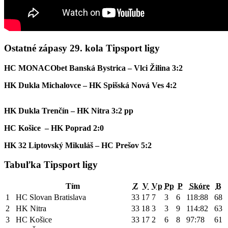
Ostatné zápasy 29. kola Tipsport ligy
HC MONACObet Banská Bystrica – Vlci Žilina 3:2
HK Dukla Michalovce – HK Spišská Nová Ves 4:2
HK Dukla Trenčín – HK Nitra 3:2 pp
HC Košice – HK Poprad 2:0
HK 32 Liptovský Mikuláš – HC Prešov 5:2
Tabuľka Tipsport ligy
Tím
Z
V
Vp
Pp
P
Skóre
B
1
HC Slovan Bratislava
33
17
7
3
6
118:88
68
2
HK Nitra
33
18
3
3
9
114:82
63
3
HC Košice
33
17
2
6
8
97:78
61