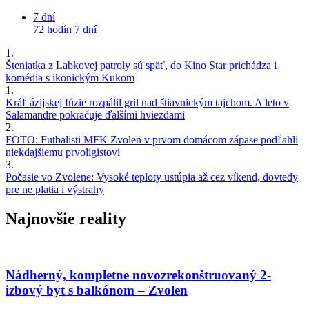
7 dní
72 hodín
7 dní
1.
Šteniatka z Labkovej patroly sú späť, do Kino Star prichádza i
komédia s ikonickým Kukom
1.
Kráľ ázijskej fúzie rozpálil gril nad štiavnickým tajchom. A leto v
Salamandre pokračuje ďalšími hviezdami
2.
FOTO: Futbalisti MFK Zvolen v prvom domácom zápase podľahli
niekdajšiemu prvoligistovi
3.
Počasie vo Zvolene: Vysoké teploty ustúpia až cez víkend, dovtedy
pre ne platia i výstrahy
Najnovšie reality
Nádherný, kompletne novozrekonštruovaný 2-
izbový byt s balkónom – Zvolen