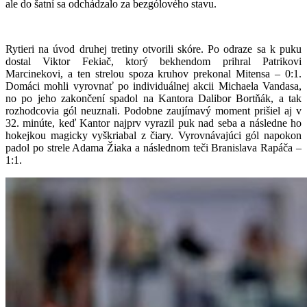
ale do šatní sa odchádzalo za bezgólového stavu.
Rytieri na úvod druhej tretiny otvorili skóre. Po odraze sa k puku
dostal Viktor Fekiač, ktorý bekhendom prihral Patrikovi
Marcinekovi, a ten strelou spoza kruhov prekonal Mitensa – 0:1.
Domáci mohli vyrovnať po individuálnej akcii Michaela Vandasa,
no po jeho zakončení spadol na Kantora Dalibor Bortňák, a tak
rozhodcovia gól neuznali. Podobne zaujímavý moment prišiel aj v
32. minúte, keď Kantor najprv vyrazil puk nad seba a následne ho
hokejkou magicky vyškriabal z čiary. Vyrovnávajúci gól napokon
padol po strele Adama Žiaka a následnom teči Branislava Rapáča –
1:1.