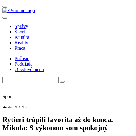
Správy
Šport
Kultúra
Reality
Práca
Počasie
Podujatia
Obedové menu
Šport
streda 19.3.2025
Rytieri trápili favorita až do konca.
Mikula: S výkonom som spokojný