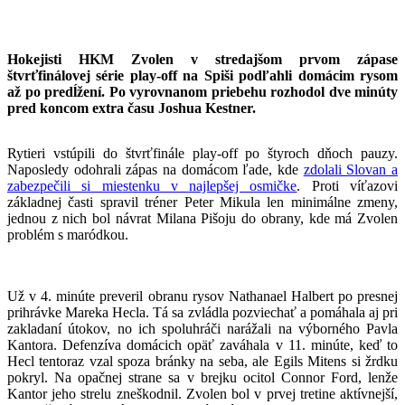
Hokejisti HKM Zvolen v stredajšom prvom zápase
štvrťfinálovej série play-off na Spiši podľahli domácim rysom
až po predĺžení. Po vyrovnanom priebehu rozhodol dve minúty
pred koncom extra času Joshua Kestner.
Rytieri vstúpili do štvrťfinále play-off po štyroch dňoch pauzy.
Naposledy odohrali zápas na domácom ľade, kde
zdolali Slovan a
zabezpečili si miestenku v najlepšej osmičke
. Proti víťazovi
základnej časti spravil tréner Peter Mikula len minimálne zmeny,
jednou z nich bol návrat Milana Pišoju do obrany, kde má Zvolen
problém s maródkou.
Už v 4. minúte preveril obranu rysov Nathanael Halbert po presnej
prihrávke Mareka Hecla. Tá sa zvládla pozviechať a pomáhala aj pri
zakladaní útokov, no ich spoluhráči narážali na výborného Pavla
Kantora. Defenzíva domácich opäť zaváhala v 11. minúte, keď to
Hecl tentoraz vzal spoza bránky na seba, ale Egils Mitens si žrdku
pokryl. Na opačnej strane sa v brejku ocitol Connor Ford, lenže
Kantor jeho strelu zneškodnil. Zvolen bol v prvej tretine aktívnejší,