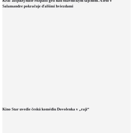
Kráľ ázijskej fúzie rozpálil gril nad štiavnickým tajchom. A leto v
Salamandre pokračuje ďalšími hviezdami
Kino Star uvedie českú komédiu Dovolenka v „raji“