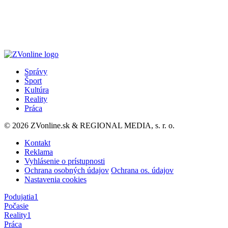
Správy
Šport
Kultúra
Reality
Práca
© 2026 ZVonline.sk & REGIONAL MEDIA, s. r. o.
Kontakt
Reklama
Vyhlásenie o prístupnosti
Ochrana osobných údajov
Ochrana os. údajov
Nastavenia cookies
Podujatia
1
Počasie
Reality
1
Práca