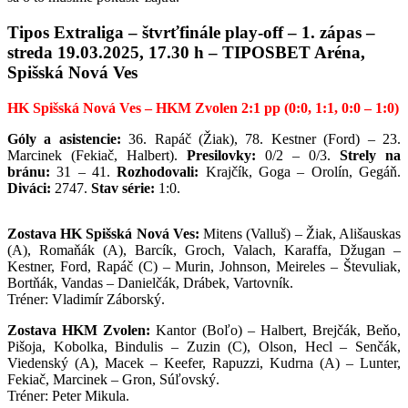
Tipos Extraliga – štvrťfinále play-off – 1. zápas –
streda 19.03.2025, 17.30 h – TIPOSBET Aréna,
Spišská Nová Ves
HK Spišská Nová Ves – HKM Zvolen 2:1 pp (0:0, 1:1, 0:0 – 1:0)
Góly a asistencie:
36. Rapáč (Žiak), 78. Kestner (Ford) – 23.
Marcinek (Fekiač, Halbert).
Presilovky:
0/2 – 0/3.
Strely na
bránu:
31 – 41.
Rozhodovali:
Krajčík, Goga – Orolín, Gegáň.
Diváci:
2747.
Stav série:
1:0.
Zostava HK Spišská Nová Ves:
Mitens (Valluš) – Žiak, Ališauskas
(A), Romaňák (A), Barcík, Groch, Valach, Karaffa, Džugan –
Kestner, Ford, Rapáč (C) – Murin, Johnson, Meireles – Števuliak,
Bortňák, Vandas – Danielčák, Drábek, Vartovník.
Tréner: Vladimír Záborský.
Zostava HKM Zvolen:
Kantor (Boľo) – Halbert, Brejčák, Beňo,
Pišoja, Kobolka, Bindulis – Zuzin (C), Olson, Hecl – Senčák,
Viedenský (A), Macek – Keefer, Rapuzzi, Kudrna (A) – Lunter,
Fekiač, Marcinek – Gron, Súľovský.
Tréner: Peter Mikula.