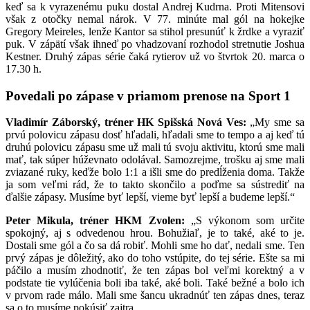
keď sa k vyrazenému puku dostal Andrej Kudrna. Proti Mitensovi
však z otočky nemal nárok. V 77. minúte mal gól na hokejke
Gregory Meireles, lenže Kantor sa stihol presunúť k žrdke a vyraziť
puk. V zápätí však ihneď po vhadzovaní rozhodol stretnutie Joshua
Kestner. Druhý zápas série čaká rytierov už vo štvrtok 20. marca o
17.30 h.
Povedali po zápase v priamom prenose na Sport 1
Vladimír Záborský, tréner HK Spišská Nová Ves:
„My sme sa
prvú polovicu zápasu dosť hľadali, hľadali sme to tempo a aj keď tú
druhú polovicu zápasu sme už mali tú svoju aktivitu, ktorú sme mali
mať, tak súper húževnato odolával. Samozrejme, trošku aj sme mali
zviazané ruky, keďže bolo 1:1 a išli sme do predĺženia doma. Takže
ja som veľmi rád, že to takto skončilo a poďme sa sústrediť na
ďalšie zápasy. Musíme byť lepší, vieme byť lepší a budeme lepší.“
Peter Mikula, tréner HKM Zvolen:
„S výkonom som určite
spokojný, aj s odvedenou hrou. Bohužiaľ, je to také, aké to je.
Dostali sme gól a čo sa dá robiť. Mohli sme ho dať, nedali sme. Ten
prvý zápas je dôležitý, ako do toho vstúpite, do tej série. Ešte sa mi
páčilo a musím zhodnotiť, že ten zápas bol veľmi korektný a v
podstate tie vylúčenia boli iba také, aké boli. Také bežné a bolo ich
v prvom rade málo. Mali sme šancu ukradnúť ten zápas dnes, teraz
sa o to musíme pokúsiť zajtra.