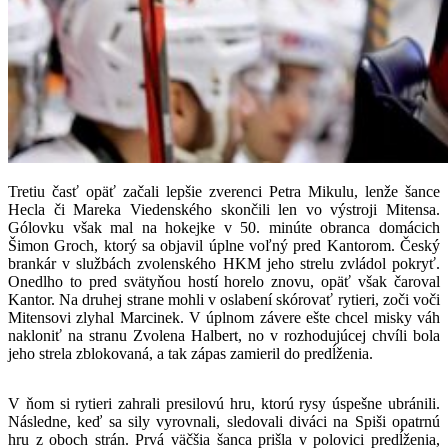
Tretiu časť opäť začali lepšie zverenci Petra Mikulu, lenže šance
Hecla či Mareka Viedenského skončili len vo výstroji Mitensa.
Gólovku však mal na hokejke v 50. minúte obranca domácich
Šimon Groch, ktorý sa objavil úplne voľný pred Kantorom. Český
brankár v službách zvolenského HKM jeho strelu zvládol pokryť.
Onedlho to pred svätyňou hostí horelo znovu, opäť však čaroval
Kantor. Na druhej strane mohli v oslabení skórovať rytieri, zoči voči
Mitensovi zlyhal Marcinek. V úplnom závere ešte chcel misky váh
nakloniť na stranu Zvolena Halbert, no v rozhodujúcej chvíli bola
jeho strela zblokovaná, a tak zápas zamieril do predĺženia.
V ňom si rytieri zahrali presilovú hru, ktorú rysy úspešne ubránili.
Následne, keď sa sily vyrovnali, sledovali diváci na Spiši opatrnú
hru z oboch strán. Prvá väčšia šanca prišla v polovici predĺženia,