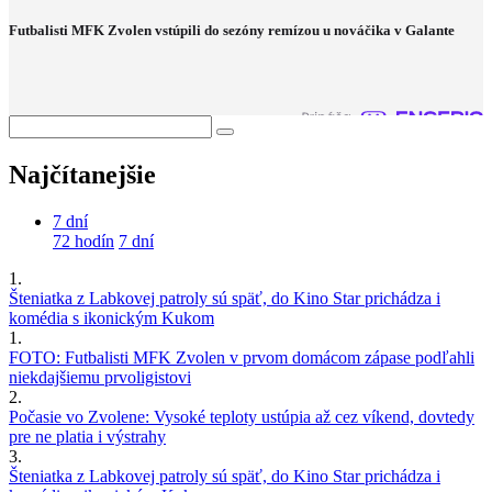
Futbalisti MFK Zvolen vstúpili do sezóny remízou u nováčika v Galante
Najčítanejšie
7 dní
72 hodín
7 dní
1.
Šteniatka z Labkovej patroly sú späť, do Kino Star prichádza i
komédia s ikonickým Kukom
1.
FOTO: Futbalisti MFK Zvolen v prvom domácom zápase podľahli
niekdajšiemu prvoligistovi
2.
Počasie vo Zvolene: Vysoké teploty ustúpia až cez víkend, dovtedy
pre ne platia i výstrahy
3.
Šteniatka z Labkovej patroly sú späť, do Kino Star prichádza i