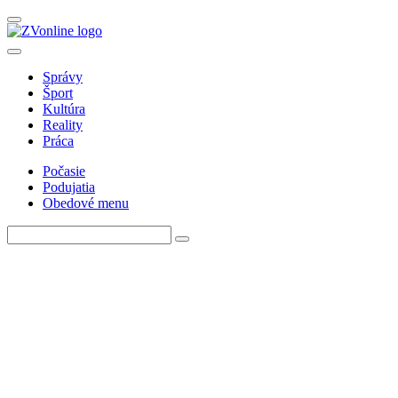
Správy
Šport
Kultúra
Reality
Práca
Počasie
Podujatia
Obedové menu