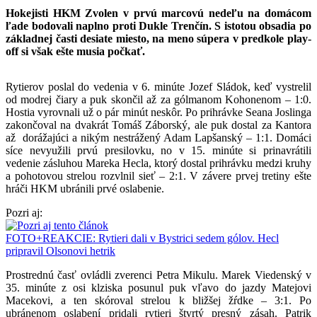
Hokejisti HKM Zvolen v prvú marcovú nedeľu na domácom
ľade bodovali naplno proti Dukle Trenčín. S istotou obsadia po
základnej časti desiate miesto, na meno súpera v predkole play-
off si však ešte musia počkať.
Rytierov poslal do vedenia v 6. minúte Jozef Sládok, keď vystrelil
od modrej čiary a puk skončil až za gólmanom Kohonenom – 1:0.
Hostia vyrovnali už o pár minút neskôr. Po prihrávke Seana Joslinga
zakončoval na dvakrát Tomáš Záborský, ale puk dostal za Kantora
až dorážajúci a nikým nestrážený Adam Lapšanský – 1:1. Domáci
síce nevyužili prvú presilovku, no v 15. minúte si prinavrátili
vedenie zásluhou Mareka Hecla, ktorý dostal prihrávku medzi kruhy
a pohotovou strelou rozvlnil sieť – 2:1. V závere prvej tretiny ešte
hráči HKM ubránili prvé oslabenie.
Pozri aj:
FOTO+REAKCIE: Rytieri dali v Bystrici sedem gólov. Hecl
pripravil Olsonovi hetrik
Prostrednú časť ovládli zverenci Petra Mikulu. Marek Viedenský v
35. minúte z osi klziska posunul puk vľavo do jazdy Matejovi
Macekovi, a ten skóroval strelou k bližšej žŕdke – 3:1. Po
ubránenom oslabení pridali rytieri štvrtý presný zásah. Patrik