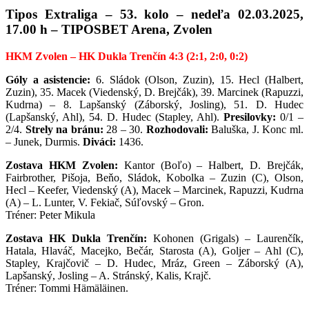
Tipos Extraliga – 53. kolo – nedeľa 02.03.2025,
17.00 h – TIPOSBET Arena, Zvolen
HKM Zvolen – HK Dukla Trenčín 4:3 (2:1, 2:0, 0:2)
Góly a asistencie:
6. Sládok (Olson, Zuzin), 15. Hecl (Halbert,
Zuzin), 35. Macek (Viedenský, D. Brejčák), 39. Marcinek (Rapuzzi,
Kudrna) – 8. Lapšanský (Záborský, Josling), 51. D. Hudec
(Lapšanský, Ahl), 54. D. Hudec (Stapley, Ahl).
Presilovky:
0/1 –
2/4.
Strely na bránu:
28 – 30.
Rozhodovali:
Baluška, J. Konc ml.
– Junek, Durmis.
Diváci:
1436.
Zostava HKM Zvolen:
Kantor (Boľo) – Halbert, D. Brejčák,
Fairbrother, Pišoja, Beňo, Sládok, Kobolka – Zuzin (C), Olson,
Hecl – Keefer, Viedenský (A), Macek – Marcinek, Rapuzzi, Kudrna
(A) – L. Lunter, V. Fekiač, Súľovský – Gron.
Tréner: Peter Mikula
Zostava HK Dukla Trenčín:
Kohonen (Grigals) – Laurenčík,
Hatala, Hlaváč, Macejko, Bečár, Starosta (A), Goljer – Ahl (C),
Stapley, Krajčovič – D. Hudec, Mráz, Green – Záborský (A),
Lapšanský, Josling – A. Stránský, Kalis, Krajč.
Tréner: Tommi Hämäläinen.