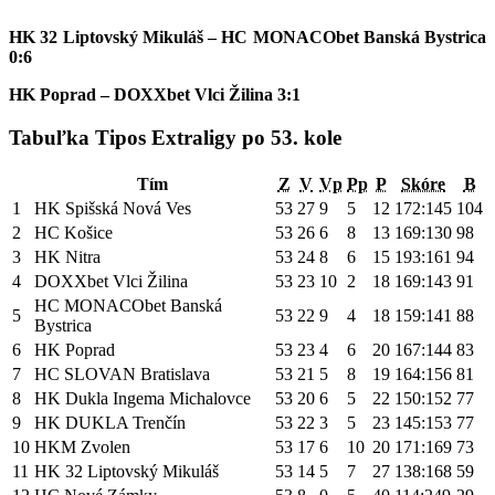
HK 32 Liptovský Mikuláš – HC MONACObet Banská Bystrica
0:6
HK Poprad – DOXXbet Vlci Žilina 3:1
Tabuľka Tipos Extraligy po 53. kole
Tím
Z
V
Vp
Pp
P
Skóre
B
1
HK Spišská Nová Ves
53
27
9
5
12
172:145
104
2
HC Košice
53
26
6
8
13
169:130
98
3
HK Nitra
53
24
8
6
15
193:161
94
4
DOXXbet Vlci Žilina
53
23
10
2
18
169:143
91
HC MONACObet Banská
5
53
22
9
4
18
159:141
88
Bystrica
6
HK Poprad
53
23
4
6
20
167:144
83
7
HC SLOVAN Bratislava
53
21
5
8
19
164:156
81
8
HK Dukla Ingema Michalovce
53
20
6
5
22
150:152
77
9
HK DUKLA Trenčín
53
22
3
5
23
145:153
77
10
HKM Zvolen
53
17
6
10
20
171:169
73
11
HK 32 Liptovský Mikuláš
53
14
5
7
27
138:168
59