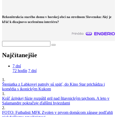
Rekonštrukcia starého domu v horskej obci na strednom Slovensku: Aký je
kľúč k dizajnovo ucelenému interiéru?
Najčítanejšie
7 dní
72 hodín
7 dní
1.
Šteniatka z Labkovej patroly sú späť, do Kino Star prichádza i
komédia s ikonickým Kukom
1.
Kráľ ázijskej fúzie rozpálil gril nad štiavnickým tajchom. A leto v
Salamandre pokračuje ďalšími hviezdami
2.
FOTO: Futbalisti MFK Zvolen v prvom domácom zápase podľahli