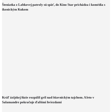
Šteniatka z Labkovej patroly sú späť, do Kino Star prichádza i komédia s
ikonickým Kukom
Kráľ ázijskej fúzie rozpálil gril nad štiavnickým tajchom. A leto v
Salamandre pokračuje ďalšími hviezdami