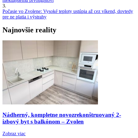
niekdajšiemu prvoligistovi
3.
Počasie vo Zvolene: Vysoké teploty ustúpia až cez víkend, dovtedy
pre ne platia i výstrahy
Najnovšie reality
Nádherný, kompletne novozrekonštruovaný 2-
izbový byt s balkónom – Zvolen
Zobraz viac