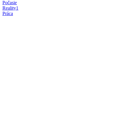
Počasie
Reality
1
Práca