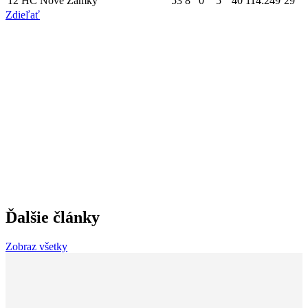
12
HC Nové Zámky
53
8
0
5
40
114:249
29
Zdieľať
Ďalšie články
Zobraz všetky