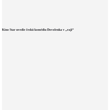
Kino Star uvedie českú komédiu Dovolenka v „raji“