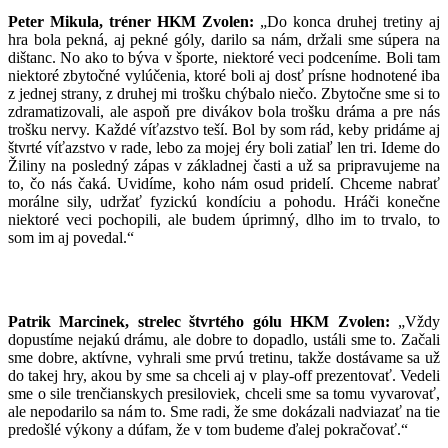
Peter Mikula, tréner HKM Zvolen:
„Do konca druhej tretiny aj
hra bola pekná, aj pekné góly, darilo sa nám, držali sme súpera na
dištanc. No ako to býva v športe, niektoré veci podceníme. Boli tam
niektoré zbytočné vylúčenia, ktoré boli aj dosť prísne hodnotené iba
z jednej strany, z druhej mi trošku chýbalo niečo. Zbytočne sme si to
zdramatizovali, ale aspoň pre divákov bola trošku dráma a pre nás
trošku nervy. Každé víťazstvo teší. Bol by som rád, keby pridáme aj
štvrté víťazstvo v rade, lebo za mojej éry boli zatiaľ len tri. Ideme do
Žiliny na posledný zápas v základnej časti a už sa pripravujeme na
to, čo nás čaká. Uvidíme, koho nám osud pridelí. Chceme nabrať
morálne sily, udržať fyzickú kondíciu a pohodu. Hráči konečne
niektoré veci pochopili, ale budem úprimný, dlho im to trvalo, to
som im aj povedal.“
Patrik Marcinek, strelec štvrtého gólu HKM Zvolen:
„Vždy
dopustíme nejakú drámu, ale dobre to dopadlo, ustáli sme to. Začali
sme dobre, aktívne, vyhrali sme prvú tretinu, takže dostávame sa už
do takej hry, akou by sme sa chceli aj v play-off prezentovať. Vedeli
sme o sile trenčianskych presiloviek, chceli sme sa tomu vyvarovať,
ale nepodarilo sa nám to. Sme radi, že sme dokázali nadviazať na tie
predošlé výkony a dúfam, že v tom budeme ďalej pokračovať.“