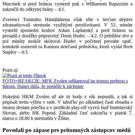
Marcinek si pred bránou vymenil puk s Williamom Rapuzzim a
zakončil do odkrytej brány – 4:1.
Zverenci Tommiho Hämäläinena však ešte v treťom dejstve
zdramatizovali stretnutie využitými presilovkami. V 52. minúte
vystrelil spomedzi kruhov Adam Lapšanský a pred bránou sa
presadil z dorážky pripravený Denis Hudec – 4:2. O približne dve a
pol minúty neskôr skóroval Hudec v početnej prevahe opäť,
tentokrát usmernil za Kantora strieľanú prihrávku, ktorú vyslal Brett
Stapley – 4:3.
Pozri aj:
FOTO+REAKCIE: MFK Zvolen odštartoval jar tesnou prehrou s
lídrom. Hanes dúfa, že pomôže k záchrane
Hokejisti HKM Zvolen už ale tri body z rúk nepustili, a tak si
pripísali tretiu výhru v rade. V tabuľke po základnej časti obsadia s
istotou desiatu priečku a v predkole play-off vyzvú buď bratislavský
Slovan, alebo HK Poprad. Základnú časť zakončia v piatok 7.
marca o 18.00 h stretnutím v Žiline.
Povedali po zápase pre prítomných zástupcov médií