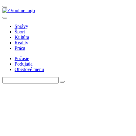
Správy
Šport
Kultúra
Reality
Práca
Počasie
Podujatia
Obedové menu