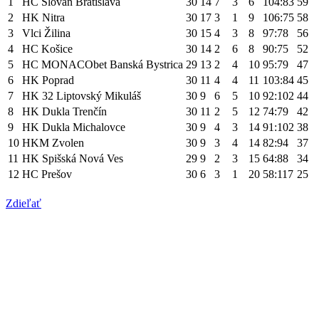
1
HC Slovan Bratislava
30
14
7
3
6
104:83
59
2
HK Nitra
30
17
3
1
9
106:75
58
3
Vlci Žilina
30
15
4
3
8
97:78
56
4
HC Košice
30
14
2
6
8
90:75
52
5
HC MONACObet Banská Bystrica
29
13
2
4
10
95:79
47
6
HK Poprad
30
11
4
4
11
103:84
45
7
HK 32 Liptovský Mikuláš
30
9
6
5
10
92:102
44
8
HK Dukla Trenčín
30
11
2
5
12
74:79
42
9
HK Dukla Michalovce
30
9
4
3
14
91:102
38
10
HKM Zvolen
30
9
3
4
14
82:94
37
11
HK Spišská Nová Ves
29
9
2
3
15
64:88
34
12
HC Prešov
30
6
3
1
20
58:117
25
Zdieľať