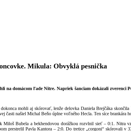
 koncovke. Mikula: Obvyklá pesnička
li na domácom ľade Nitre. Napriek šanciam dokázali zverenci Petra
 dokonca mohli aj skórovať, lenže delovka Daniela Brejčáka skončila 
ej časti našiel Michal Beňo úplne voľného Hecla. Ten síce brankára hos
k Miloš Bubela a bekhendovou dorážkou rozvlnil sieť – 0:1. Nitra vzá
om prestrelil Pavla Kantora – 2:0. Do tretice „corgoni“ skórovali v