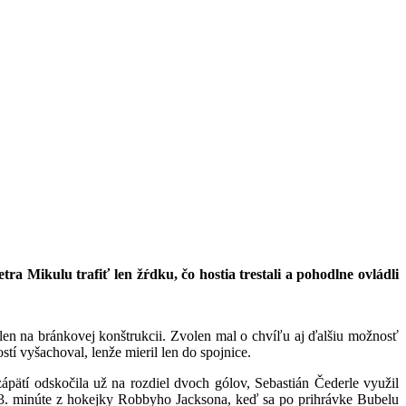
 Mikulu trafiť len žŕdku, čo hostia trestali a pohodlne ovládli
len na bránkovej konštrukcii. Zvolen mal o chvíľu aj ďalšiu možnosť
tí vyšachoval, lenže mieril len do spojnice.
pätí odskočila už na rozdiel dvoch gólov, Sebastián Čederle využil
 33. minúte z hokejky Robbyho Jacksona, keď sa po prihrávke Bubelu