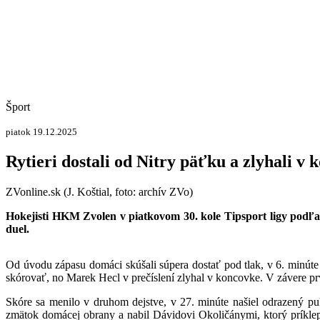
Šport
piatok 19.12.2025
Rytieri dostali od Nitry päťku a zlyhali v
ZVonline.sk (J. Koštial, foto: archív ZVo)
Hokejisti HKM Zvolen v piatkovom 30. kole Tipsport ligy podľah
duel.
Od úvodu zápasu domáci skúšali súpera dostať pod tlak, v 6. minúte
skórovať, no Marek Hecl v prečíslení zlyhal v koncovke. V závere prv
Skóre sa menilo v druhom dejstve, v 27. minúte našiel odrazený pu
zmätok domácej obrany a nabil Dávidovi Okoličánymi, ktorý príklep