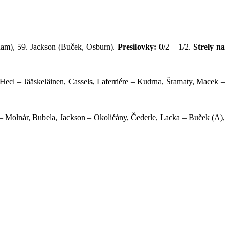
aham), 59. Jackson (Buček, Osburn).
Presilovky:
0/2 – 1/2.
Strely na
Hecl – Jääskeläinen, Cassels, Laferriére – Kudrna, Šramaty, Macek –
 – Molnár, Bubela, Jackson – Okoličány, Čederle, Lacka – Buček (A),