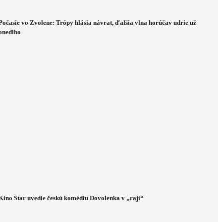
Počasie vo Zvolene: Trópy hlásia návrat, ďalšia vlna horúčav udrie už
onedlho
Kino Star uvedie českú komédiu Dovolenka v „raji“