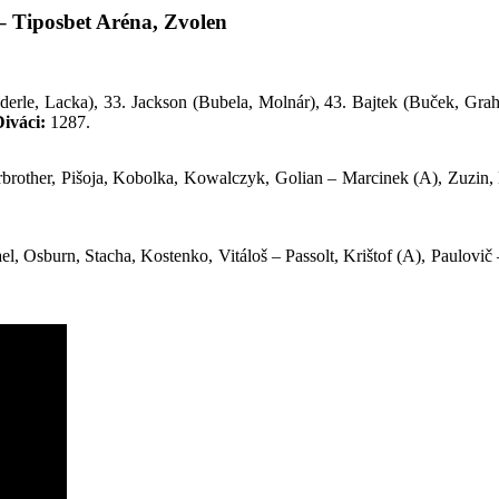
 – Tiposbet Aréna, Zvolen
derle, Lacka), 33. Jackson (Bubela, Molnár), 43. Bajtek (Buček, Gr
iváci:
1287.
irbrother, Pišoja, Kobolka, Kowalczyk, Golian – Marcinek (A), Zuzin, 
l, Osburn, Stacha, Kostenko, Vitáloš – Passolt, Krištof (A), Paulovič