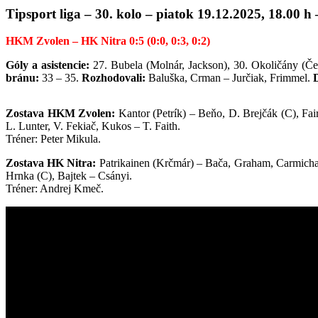
Tipsport liga – 30. kolo – piatok 19.12.2025, 18.00 h
HKM Zvolen – HK Nitra 0:5 (0:0, 0:3, 0:2)
Góly a asistencie:
27. Bubela (Molnár, Jackson), 30. Okoličány (Če
bránu:
33 – 35.
Rozhodovali:
Baluška, Crman – Jurčiak, Frimmel.
D
Zostava HKM Zvolen:
Kantor (Petrík) – Beňo, D. Brejčák (C), Fa
L. Lunter, V. Fekiač, Kukos – T. Faith.
Tréner: Peter Mikula.
Zostava HK Nitra:
Patrikainen (Krčmár) – Bača, Graham, Carmichae
Hrnka (C), Bajtek – Csányi.
Tréner: Andrej Kmeč.