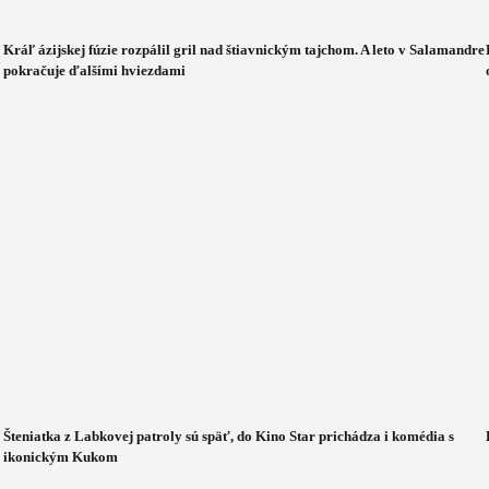
Kráľ ázijskej fúzie rozpálil gril nad štiavnickým tajchom. A leto v Salamandre
pokračuje ďalšími hviezdami
Šteniatka z Labkovej patroly sú späť, do Kino Star prichádza i komédia s
ikonickým Kukom