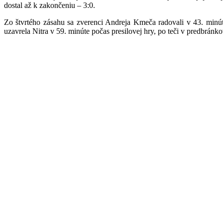
dostal až k zakončeniu – 3:0.
Zo štvrtého zásahu sa zverenci Andreja Kmeča radovali v 43. minút
uzavrela Nitra v 59. minúte počas presilovej hry, po teči v predbránk