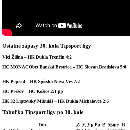
Ostatné zápasy 30. kola Tipsport ligy
Vlci Žilina – HK Dukla Trenčín 4:2
HC MONACObet Banská Bystrica – HC Slovan Bratislava 5:0
HK Poprad – HK Spišská Nová Ves 7:2
HC Prešov – HC Košice 2:1 pp
HK 32 Liptovský Mikuláš – HK Dukla Michalovce 2:6
Tabuľka Tipsport ligy po 30. kole
Tím
Z
V
Vp
Pp
P
Skóre
B