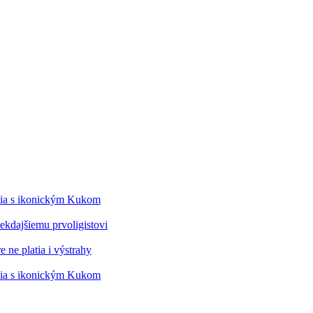
édia s ikonickým Kukom
kdajšiemu prvoligistovi
 ne platia i výstrahy
édia s ikonickým Kukom