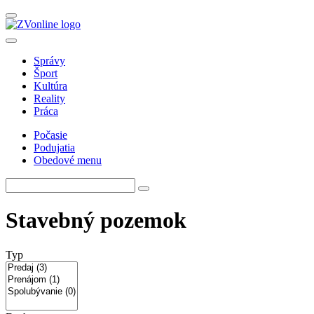
Správy
Šport
Kultúra
Reality
Práca
Počasie
Podujatia
Obedové menu
Stavebný pozemok
Typ