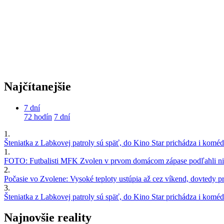
Najčítanejšie
7 dní
72 hodín
7 dní
1.
Šteniatka z Labkovej patroly sú späť, do Kino Star prichádza i kom
1.
FOTO: Futbalisti MFK Zvolen v prvom domácom zápase podľahli nie
2.
Počasie vo Zvolene: Vysoké teploty ustúpia až cez víkend, dovtedy pre
3.
Šteniatka z Labkovej patroly sú späť, do Kino Star prichádza i kom
Najnovšie reality