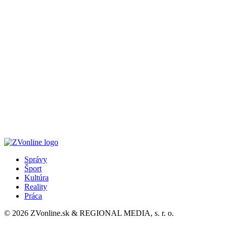
Správy
Šport
Kultúra
Reality
Práca
© 2026 ZVonline.sk & REGIONAL MEDIA, s. r. o.