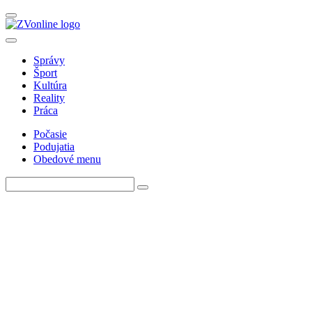
Správy
Šport
Kultúra
Reality
Práca
Počasie
Podujatia
Obedové menu