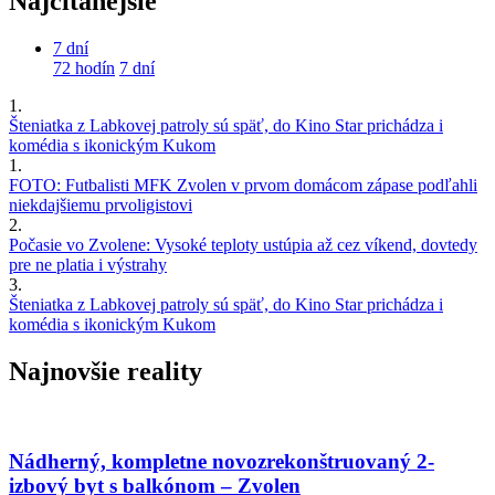
Najčítanejšie
7 dní
72 hodín
7 dní
1.
Šteniatka z Labkovej patroly sú späť, do Kino Star prichádza i
komédia s ikonickým Kukom
1.
FOTO: Futbalisti MFK Zvolen v prvom domácom zápase podľahli
niekdajšiemu prvoligistovi
2.
Počasie vo Zvolene: Vysoké teploty ustúpia až cez víkend, dovtedy
pre ne platia i výstrahy
3.
Šteniatka z Labkovej patroly sú späť, do Kino Star prichádza i
komédia s ikonickým Kukom
Najnovšie reality
Nádherný, kompletne novozrekonštruovaný 2-
izbový byt s balkónom – Zvolen