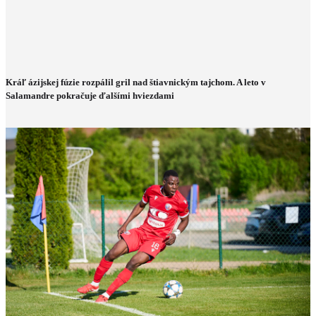
Kráľ ázijskej fúzie rozpálil gril nad štiavnickým tajchom. A leto v
Salamandre pokračuje ďalšími hviezdami