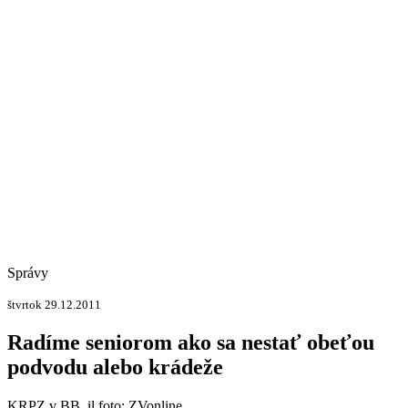
Správy
štvrtok 29.12.2011
Radíme seniorom ako sa nestať obeťou
podvodu alebo krádeže
KRPZ v BB, il.foto: ZVonline