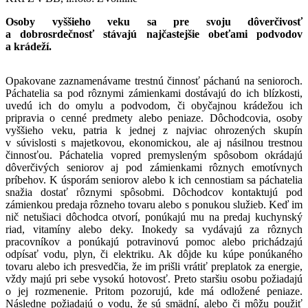
Osoby vyššieho veku sa pre svoju dôverčivosť
a dobrosrdečnosť stávajú najčastejšie obeťami podvodov
a krádeží.
Opakovane zaznamenávame trestnú činnosť páchanú na senioroch.
Páchatelia sa pod rôznymi zámienkami dostávajú do ich blízkosti,
uvedú ich do omylu a podvodom, či obyčajnou krádežou ich
pripravia o cenné predmety alebo peniaze. Dôchodcovia, osoby
vyššieho veku, patria k jednej z najviac ohrozených skupín
v súvislosti s majetkovou, ekonomickou, ale aj násilnou trestnou
činnosťou. Páchatelia vopred premysleným spôsobom okrádajú
dôverčivých seniorov aj pod zámienkami rôznych emotívnych
príbehov. K úsporám seniorov alebo k ich cennostiam sa páchatelia
snažia dostať rôznymi spôsobmi. Dôchodcov kontaktujú pod
zámienkou predaja rôzneho tovaru alebo s ponukou služieb. Keď im
nič netušiaci dôchodca otvorí, ponúkajú mu na predaj kuchynský
riad, vitamíny alebo deky. Inokedy sa vydávajú za rôznych
pracovníkov a ponúkajú potravinovú pomoc alebo prichádzajú
odpísať vodu, plyn, či elektriku. Ak dôjde ku kúpe ponúkaného
tovaru alebo ich presvedčia, že im prišli vrátiť preplatok za energie,
vždy majú pri sebe vysokú hotovosť. Preto staršiu osobu požiadajú
o jej rozmenenie. Pritom pozorujú, kde má odložené peniaze.
Následne požiadajú o vodu, že sú smädní, alebo či môžu použiť