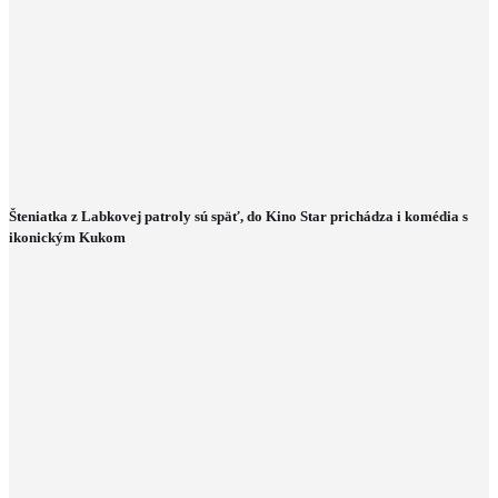
Šteniatka z Labkovej patroly sú späť, do Kino Star prichádza i komédia s
ikonickým Kukom