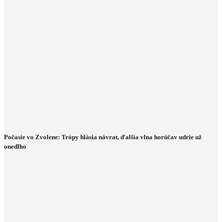
Počasie vo Zvolene: Trópy hlásia návrat, ďalšia vlna horúčav udrie už
onedlho