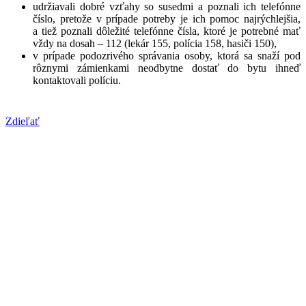
udržiavali dobré vzťahy so susedmi a poznali ich telefónne
číslo, pretože v prípade potreby je ich pomoc najrýchlejšia,
a tiež poznali dôležité telefónne čísla, ktoré je potrebné mať
vždy na dosah – 112 (lekár 155, polícia 158, hasiči 150),
v prípade podozrivého správania osoby, ktorá sa snaží pod
rôznymi zámienkami neodbytne dostať do bytu ihneď
kontaktovali políciu.
Zdieľať