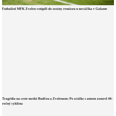
Futbalisti MFK Zvolen vstúpili do sezóny remízou u nováčika v Galante
Tragédia na ceste medzi Budčou a Zvolenom: Po zrážke s autom zomrel 46-
ročný cyklista