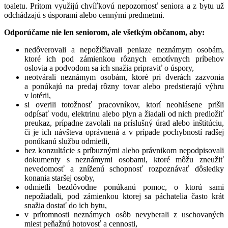
toaletu. Pritom využijú chvíľkovú nepozornosť seniora a z bytu už
odchádzajú s úsporami alebo cennými predmetmi.
Odporúčame nie len seniorom, ale všetkým občanom, aby:
nedôverovali a nepožičiavali peniaze neznámym osobám,
ktoré ich pod zámienkou rôznych emotívnych príbehov
oslovia a podvodom sa ich snažia pripraviť o úspory,
neotvárali neznámym osobám, ktoré pri dverách zazvonia
a ponúkajú na predaj rôzny tovar alebo predstierajú výhru
v lotérii,
si overili totožnosť pracovníkov, ktorí neohlásene prišli
odpísať vodu, elektrinu alebo plyn a žiadali od nich predložiť
preukaz, prípadne zavolali na príslušný úrad alebo inštitúciu,
či je ich návšteva oprávnená a v prípade pochybností radšej
ponúkanú službu odmietli,
bez konzultácie s príbuznými alebo právnikom nepodpisovali
dokumenty s neznámymi osobami, ktoré môžu zneužiť
nevedomosť a zníženú schopnosť rozpoznávať dôsledky
konania staršej osoby,
odmietli bezdôvodne ponúkanú pomoc, o ktorú sami
nepožiadali, pod zámienkou ktorej sa páchatelia často krát
snažia dostať do ich bytu,
v prítomnosti neznámych osôb nevyberali z uschovaných
miest peňažnú hotovosť a cennosti,