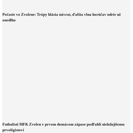
Počasie vo Zvolene: Trópy hlásia návrat, ďalšia vlna horúčav udrie už
onedlho
Futbalisti MFK Zvolen v prvom domácom zápase podľahli niekdajšiemu
prvoligistovi