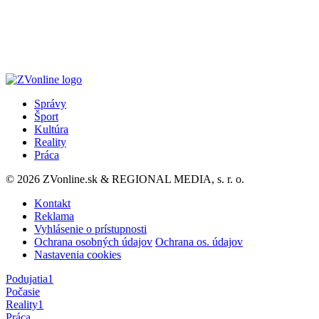
Správy
Šport
Kultúra
Reality
Práca
© 2026 ZVonline.sk & REGIONAL MEDIA, s. r. o.
Kontakt
Reklama
Vyhlásenie o prístupnosti
Ochrana osobných údajov
Ochrana os. údajov
Nastavenia cookies
Podujatia
1
Počasie
Reality
1
Práca