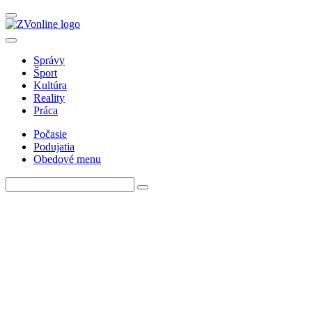
Správy
Šport
Kultúra
Reality
Práca
Počasie
Podujatia
Obedové menu