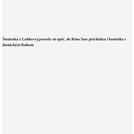
Šteniatka z Labkovej patroly sú späť, do Kino Star prichádza i komédia s
ikonickým Kukom