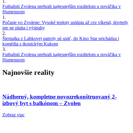
1.
Futbalisti Zvolena prehrali najtesnejším rozdielom u nováčika v
Humennom
1.
Počasie vo Zvolene: Vysoké teploty ustúpia až cez víkend, dovtedy
pre ne platia i výstrahy
2.
Šteniatka z Labkovej patroly sú späť, do Kino Star prichádza i
komédia s ikonickým Kukom
3.
Futbalisti Zvolena prehrali najtesnejším rozdielom u nováčika v
Humennom
Najnovšie reality
Nádherný, kompletne novozrekonštruovaný 2-
izbový byt s balkónom – Zvolen
Zobraz viac