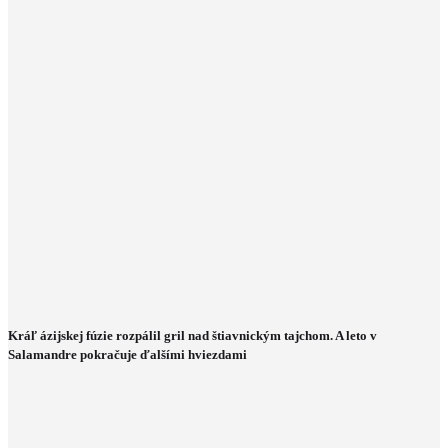
Kráľ ázijskej fúzie rozpálil gril nad štiavnickým tajchom. A leto v
Salamandre pokračuje ďalšími hviezdami