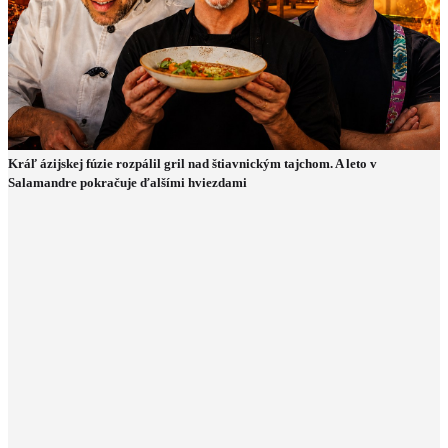
Kráľ ázijskej fúzie rozpálil gril nad štiavnickým tajchom. A leto v
Salamandre pokračuje ďalšími hviezdami