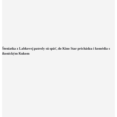
Šteniatka z Labkovej patroly sú späť, do Kino Star prichádza i komédia s
ikonickým Kukom