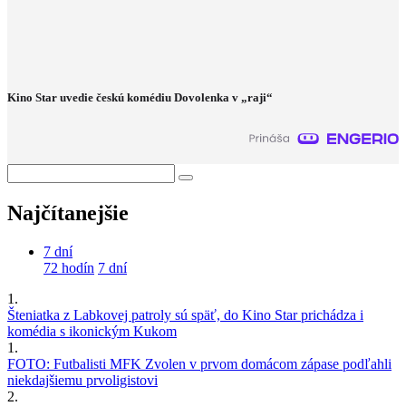
Kino Star uvedie českú komédiu Dovolenka v „raji“
Najčítanejšie
7 dní
72 hodín
7 dní
1.
Šteniatka z Labkovej patroly sú späť, do Kino Star prichádza i
komédia s ikonickým Kukom
1.
FOTO: Futbalisti MFK Zvolen v prvom domácom zápase podľahli
niekdajšiemu prvoligistovi
2.