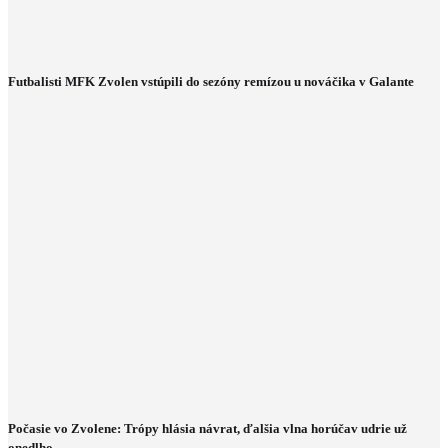
Futbalisti MFK Zvolen vstúpili do sezóny remízou u nováčika v Galante
Počasie vo Zvolene: Trópy hlásia návrat, ďalšia vlna horúčav udrie už
onedlho