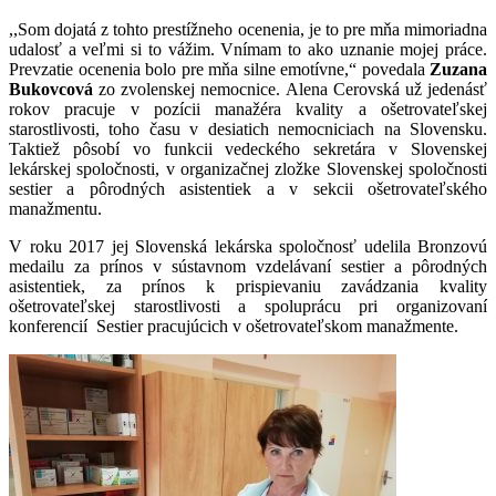
,,Som dojatá z tohto prestížneho ocenenia, je to pre mňa mimoriadna
udalosť a veľmi si to vážim. Vnímam to ako uznanie mojej práce.
Prevzatie ocenenia bolo pre mňa silne emotívne,“ povedala
Zuzana
Bukovcová
zo zvolenskej nemocnice. Alena Cerovská už jedenásť
rokov pracuje v pozícii manažéra kvality a ošetrovateľskej
starostlivosti, toho času v desiatich nemocniciach na Slovensku.
Taktiež pôsobí vo funkcii vedeckého sekretára v Slovenskej
lekárskej spoločnosti, v organizačnej zložke Slovenskej spoločnosti
sestier a pôrodných asistentiek a v sekcii ošetrovateľského
manažmentu.
V roku 2017 jej Slovenská lekárska spoločnosť udelila Bronzovú
medailu za prínos v sústavnom vzdelávaní sestier a pôrodných
asistentiek, za prínos k prispievaniu zavádzania kvality
ošetrovateľskej starostlivosti a spoluprácu pri organizovaní
konferencií Sestier pracujúcich v ošetrovateľskom manažmente.