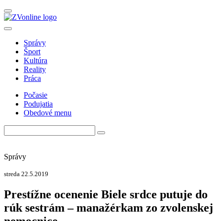
Správy
Šport
Kultúra
Reality
Práca
Počasie
Podujatia
Obedové menu
Správy
streda 22.5.2019
Prestížne ocenenie Biele srdce putuje do
rúk sestrám – manažérkam zo zvolenskej
nemocnice