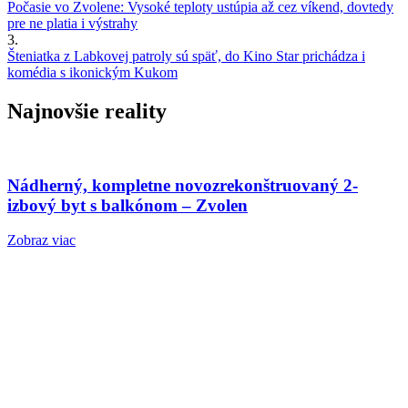
Počasie vo Zvolene: Vysoké teploty ustúpia až cez víkend, dovtedy
pre ne platia i výstrahy
3.
Šteniatka z Labkovej patroly sú späť, do Kino Star prichádza i
komédia s ikonickým Kukom
Najnovšie reality
Nádherný, kompletne novozrekonštruovaný 2-
izbový byt s balkónom – Zvolen
Zobraz viac