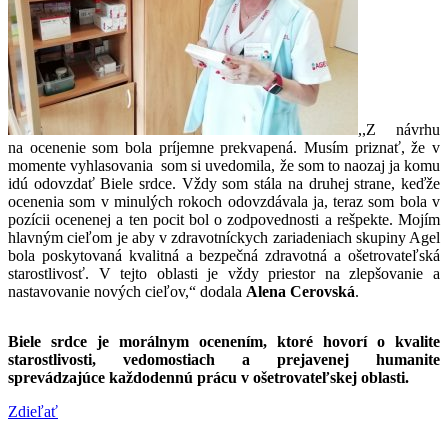
,,Z návrhu
na ocenenie som bola príjemne prekvapená. Musím priznať, že v
momente vyhlasovania som si uvedomila, že som to naozaj ja komu
idú odovzdať Biele srdce. Vždy som stála na druhej strane, keďže
ocenenia som v minulých rokoch odovzdávala ja, teraz som bola v
pozícii ocenenej a ten pocit bol o zodpovednosti a rešpekte. Mojím
hlavným cieľom je aby v zdravotníckych zariadeniach skupiny Agel
bola poskytovaná kvalitná a bezpečná zdravotná a ošetrovateľská
starostlivosť. V tejto oblasti je vždy priestor na zlepšovanie a
nastavovanie nových cieľov,“ dodala
Alena Cerovská
.
Biele srdce je morálnym ocenením, ktoré hovorí o kvalite
starostlivosti, vedomostiach a prejavenej humanite
sprevádzajúce každodennú prácu v ošetrovateľskej oblasti.
Zdieľať