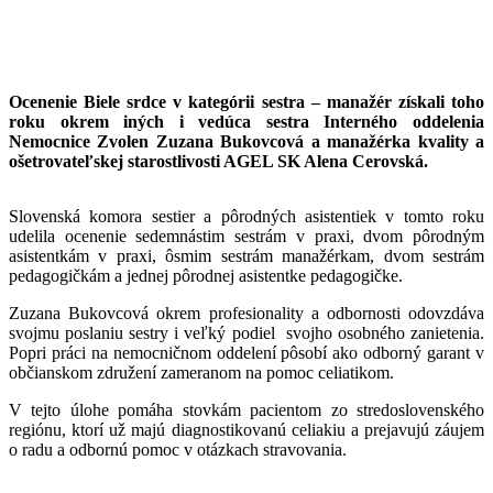
Ocenenie Biele srdce v kategórii sestra – manažér získali toho
roku okrem iných i vedúca sestra Interného oddelenia
Nemocnice Zvolen Zuzana Bukovcová a manažérka kvality a
ošetrovateľskej starostlivosti AGEL SK Alena Cerovská.
Slovenská komora sestier a pôrodných asistentiek v tomto roku
udelila ocenenie sedemnástim sestrám v praxi, dvom pôrodným
asistentkám v praxi, ôsmim sestrám manažérkam, dvom sestrám
pedagogičkám a jednej pôrodnej asistentke pedagogičke.
Zuzana Bukovcová okrem profesionality a odbornosti odovzdáva
svojmu poslaniu sestry i veľký podiel svojho osobného zanietenia.
Popri práci na nemocničnom oddelení pôsobí ako odborný garant v
občianskom združení zameranom na pomoc celiatikom.
V tejto úlohe pomáha stovkám pacientom zo stredoslovenského
regiónu, ktorí už majú diagnostikovanú celiakiu a prejavujú záujem
o radu a odbornú pomoc v otázkach stravovania.