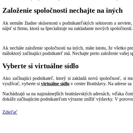
Založenie spoločnosti nechajte na iných
Ak nemáte žiadne skúsenosti s podnikateľských sektorom a neviete,
nájsť si firmu, ktorá sa špecializuje na zakladanie nových spoločnos
Ak necháte založenie spoločnosti na iných, máte istotu, že všetko p
máloktorý začínajúci podnikateľ má. Nechajte preto založenie vašej s
Vyberte si virtuálne sídlo
Ako začínajúci podnikateľ, ktorý si zakladá novú spoločnosť, si mus
využívať, vyberte si
virtuálne sídlo
v centre Bratislavy. Na adrese sa 
Nachádzajú sa na najznámejších bratislavských adresách, vďaka čomu
dokáže začínajúcim podnikateľom výrazne znížiť výdavky. V porovna
Zdieľať