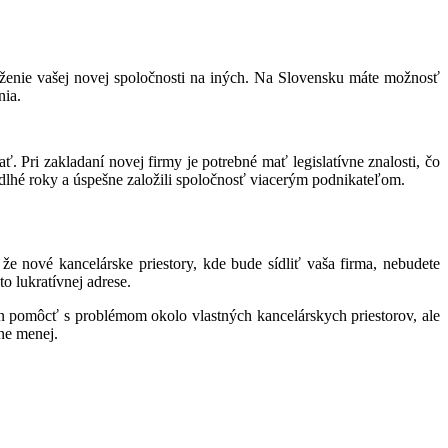
oženie vašej novej spoločnosti na iných. Na Slovensku máte možnosť
nia.
 Pri zakladaní novej firmy je potrebné mať legislatívne znalosti, čo
 dlhé roky a úspešne založili spoločnosť viacerým podnikateľom.
 že nové kancelárske priestory, kde bude sídliť vaša firma, nebudete
o lukratívnej adrese.
en pomôcť s problémom okolo vlastných kancelárskych priestorov, ale
ne menej.