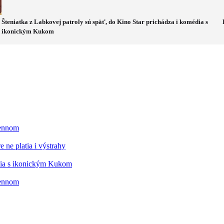
Šteniatka z Labkovej patroly sú späť, do Kino Star prichádza i komédia s
ikonickým Kukom
mennom
 ne platia i výstrahy
édia s ikonickým Kukom
mennom