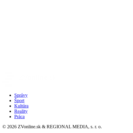
Správy
Šport
Kultúra
Reality
Práca
© 2026 ZVonline.sk & REGIONAL MEDIA, s. r. o.