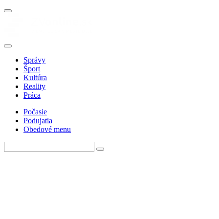
Správy
Šport
Kultúra
Reality
Práca
Počasie
Podujatia
Obedové menu