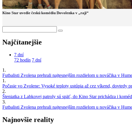
Kino Star uvedie českú komédiu Dovolenka v „raji“
Najčítanejšie
7 dní
72 hodín
7 dní
1.
Futbalisti Zvolena prehrali najtesnejším rozdielom u nováčika v Hu
1.
Počasie vo Zvolene: Vysoké teploty ustúpia až cez víkend, dovtedy pre
2.
Šteniatka z Labkovej patroly sú späť, do Kino Star prichádza i kom
3.
Futbalisti Zvolena prehrali najtesnejším rozdielom u nováčika v Hu
Najnovšie reality