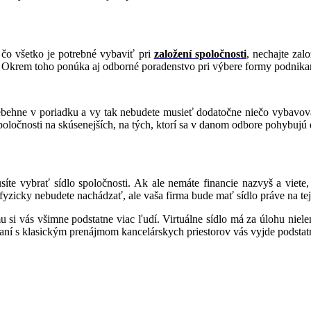
 čo všetko je potrebné vybaviť pri
založení spoločnosti
, nechajte zal
tí. Okrem toho ponúka aj odborné poradenstvo pri výbere formy podnika
rebehne v poriadku a vy tak nebudete musieť dodatočne niečo vybavovať.
poločnosti na skúsenejších, na tých, ktorí sa v danom odbore pohybujú
íte vybrať sídlo spoločnosti. Ak ale nemáte financie nazvyš a viete,
fyzicky nebudete nachádzať, ale vaša firma bude mať sídlo práve na tejt
 si vás všimne podstatne viac ľudí. Virtuálne sídlo má za úlohu niel
ní s klasickým prenájmom kancelárskych priestorov vás vyjde podstat