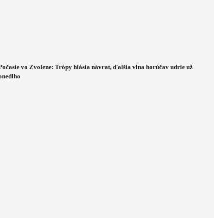
Počasie vo Zvolene: Trópy hlásia návrat, ďalšia vlna horúčav udrie už
onedlho