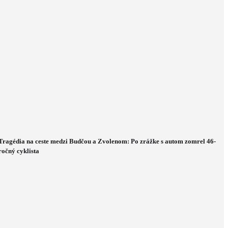
Tragédia na ceste medzi Budčou a Zvolenom: Po zrážke s autom zomrel 46-
ročný cyklista