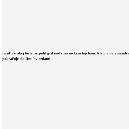
Kráľ ázijskej fúzie rozpálil gril nad štiavnickým tajchom. A leto v Salamandr
pokračuje ďalšími hviezdami