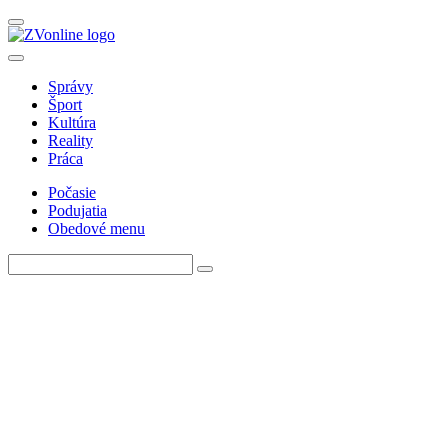
Správy
Šport
Kultúra
Reality
Práca
Počasie
Podujatia
Obedové menu