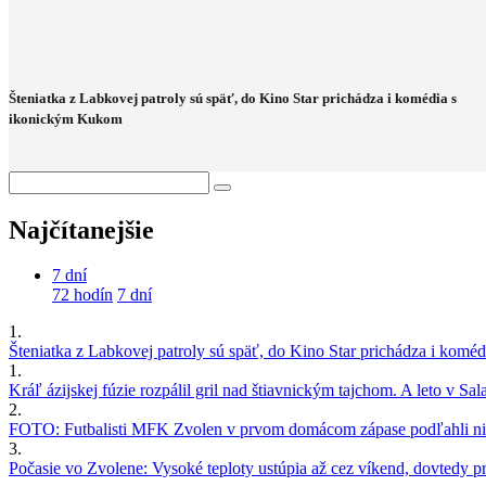
Šteniatka z Labkovej patroly sú späť, do Kino Star prichádza i komédia s
ikonickým Kukom
Najčítanejšie
7 dní
72 hodín
7 dní
1.
Šteniatka z Labkovej patroly sú späť, do Kino Star prichádza i kom
1.
Kráľ ázijskej fúzie rozpálil gril nad štiavnickým tajchom. A leto v S
2.
FOTO: Futbalisti MFK Zvolen v prvom domácom zápase podľahli nie
3.
Počasie vo Zvolene: Vysoké teploty ustúpia až cez víkend, dovtedy pre