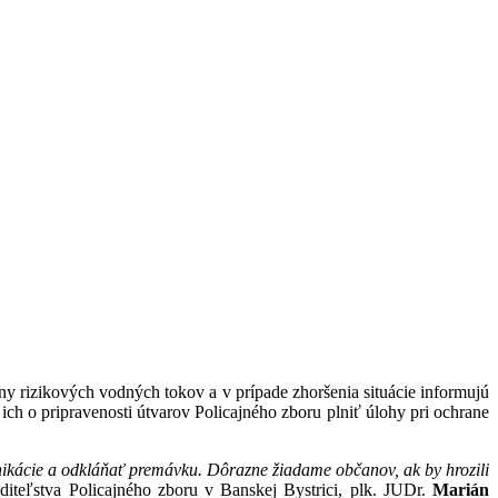
iny rizikových vodných tokov a v prípade zhoršenia situácie informujú
 ich o pripravenosti útvarov Policajného zboru plniť úlohy pri ochrane
ikácie a odkláňať premávku. Dôrazne žiadame občanov, ak by hrozili
aditeľstva Policajného zboru v Banskej Bystrici, plk. JUDr.
Marián