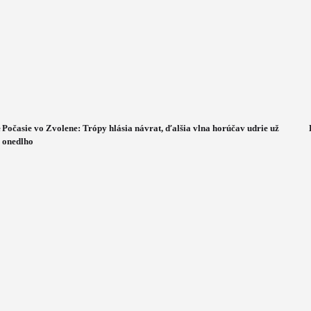
e
Počasie vo Zvolene: Trópy hlásia návrat, ďalšia vlna horúčav udrie už
onedlho