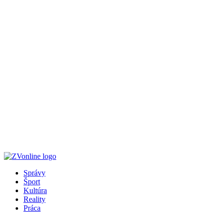
Správy
Šport
Kultúra
Reality
Práca