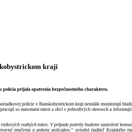
skobystrickom kraji
u polícia prijala opatrenia bezpečnostného charakteru.
 poriadkovej polície v Banskobystrickom kraji neustále monitorujú hlad
pracujú so starostami miest a obcí v jednotlivých okresoch a informujú
rizikových vodných tokov. V prípade potreby budeme uzatvárať komun
pravné značenia a pokyny policajtov,“
uviedol riaditeľ Krajského ri