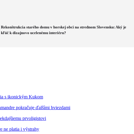
Rekonštrukcia starého domu v horskej obci na strednom Slovensku: Aký je
kľúč k dizajnovo ucelenému interiéru?
édia s ikonickým Kukom
alamandre pokračuje ďalšími hviezdami
kdajšiemu prvoligistovi
 ne platia i výstrahy