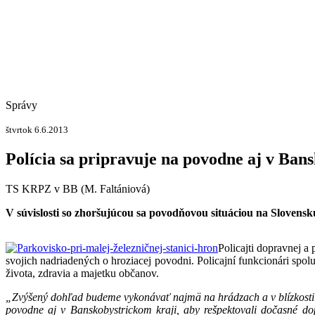
Správy
štvrtok 6.6.2013
Polícia sa pripravuje na povodne aj v Ban
TS KRPZ v BB (M. Faltániová)
V súvislosti so zhoršujúcou sa povodňovou situáciou na Slovensk
Policajti dopravnej a
svojich nadriadených o hroziacej povodni. Policajní funkcionári spolu
života, zdravia a majetku občanov.
„Zvýšený dohľad budeme vykonávať najmä na hrádzach a v blízkosti
povodne aj v Banskobystrickom kraji, aby rešpektovali dočasné do