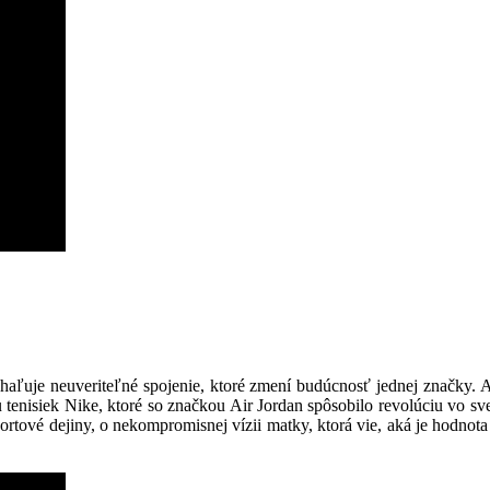
aľuje neuveriteľné spojenie, ktoré zmení budúcnosť jednej značky. 
enisiek Nike, ktoré so značkou Air Jordan spôsobilo revolúciu vo sv
portové dejiny, o nekompromisnej vízii matky, ktorá vie, aká je hodno