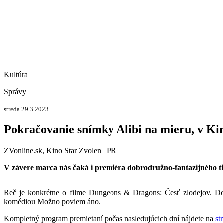
Kultúra
Správy
streda 29.3.2023
Pokračovanie snímky Alibi na mieru, v K
ZVonline.sk, Kino Star Zvolen | PR
V závere marca nás čaká i premiéra dobrodružno-fantazijného t
Reč je konkrétne o filme Dungeons & Dragons: Česť zlodejov. Do
komédiou Možno poviem áno.
Kompletný program premietaní počas nasledujúcich dní nájdete na
st