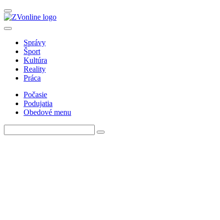
Správy
Šport
Kultúra
Reality
Práca
Počasie
Podujatia
Obedové menu