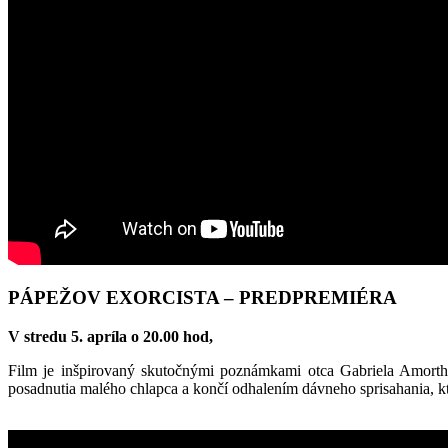
PÁPEŽOV EXORCISTA – PREDPREMIÉRA
V stredu 5. apríla o 20.00 hod,
Film je inšpirovaný skutočnými poznámkami otca Gabriela Amortha
posadnutia malého chlapca a končí odhalením dávneho sprisahania, ktor