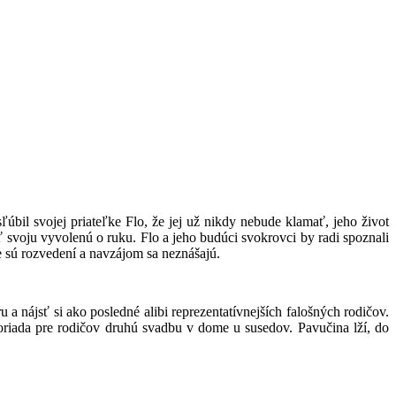
úbil svojej priateľke Flo, že jej už nikdy nebude klamať, jeho život
 svoju vyvolenú o ruku. Flo a jeho budúci svokrovci by radi spoznali
e sú rozvedení a navzájom sa neznášajú.
a nájsť si ako posledné alibi reprezentatívnejších falošných rodičov.
poriada pre rodičov druhú svadbu v dome u susedov. Pavučina lží, do