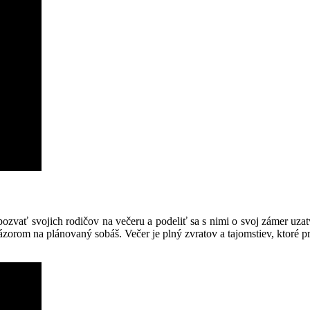
pozvať svojich rodičov na večeru a podeliť sa s nimi o svoj zámer uza
ázorom na plánovaný sobáš. Večer je plný zvratov a tajomstiev, ktoré p