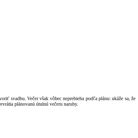
tvoriť svadbu. Večer však vôbec neprebieha podľa plánu: ukáže sa, že
revrátia plánovanú útulnú večeru naruby.