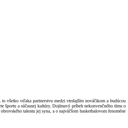
A to všetko vďaka partnerstvu medzi vtedajším nováčikom a budúcou
ete športu a súčasnej kultúry. Dojímavý príbeh nekonvenčného tímu o
ta obrovského talentu jej syna, a o najväčšom basketbalovom fenoméne