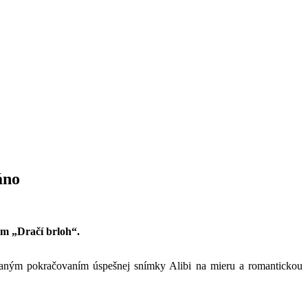
áno
om „Dračí brloh“.
aným pokračovaním úspešnej snímky Alibi na mieru a romantickou