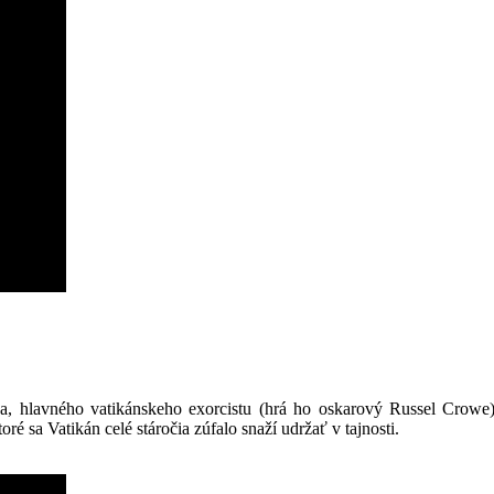
, hlavného vatikánskeho exorcistu (hrá ho oskarový Russel Crowe).
é sa Vatikán celé stáročia zúfalo snaží udržať v tajnosti.