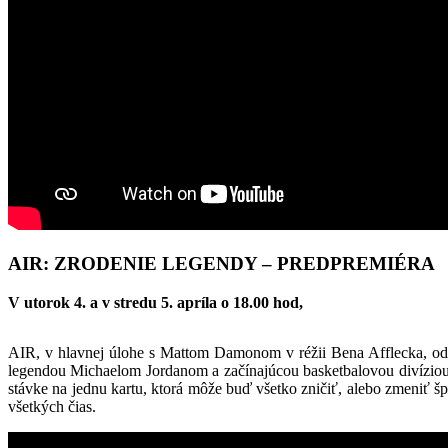
AIR: ZRODENIE LEGENDY – PREDPREMIÉRA
V utorok 4. a v stredu 5. apríla o 18.00 hod,
AIR, v hlavnej úlohe s Mattom Damonom v réžii Bena Afflecka, odh
legendou Michaelom Jordanom a začínajúcou basketbalovou divíziou t
stávke na jednu kartu, ktorá môže buď všetko zničiť, alebo zmeniť š
všetkých čias.