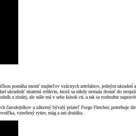
rtičkou pomáha meniť majiteľov vzácnych artefaktov, jedným ukradnú a d
í ukradnúť stratenú relikviu, ktorá sa nikdy nemala dostať do nespráv
dník a zlodej, ale stále má v sebe kúsok cti, a tak sa rozhodne napravi
h čarodejníkov a zákerný bývalý priateľ Forge Fletcher, potrebuje tí
ovníčka, vznešený rytier, mág a ani druidka.