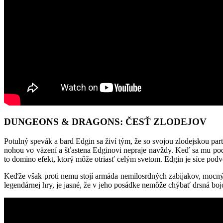
DUNGEONS & DRAGONS: ČESŤ ZLODEJOV
Potulný spevák a bard Edgin sa živí tým, že so svojou zlodejskou pa
nohou vo väzení a šťastena Edginovi nepraje navždy. Keď sa mu podar
to domino efekt, ktorý môže otriasť celým svetom. Edgin je síce podvo
Keďže však proti nemu stojí armáda nemilosrdných zabijakov, mocnýc
legendárnej hry, je jasné, že v jeho posádke nemôže chýbať drsná boj