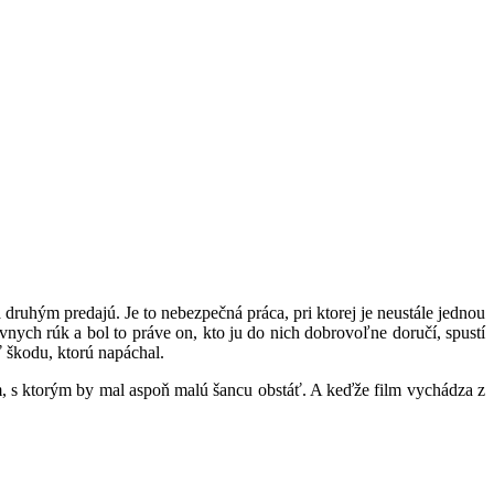
ruhým predajú. Je to nebezpečná práca, pri ktorej je neustále jednou
nych rúk a bol to práve on, kto ju do nich dobrovoľne doručí, spustí
ť škodu, ktorú napáchal.
m, s ktorým by mal aspoň malú šancu obstáť. A keďže film vychádza z