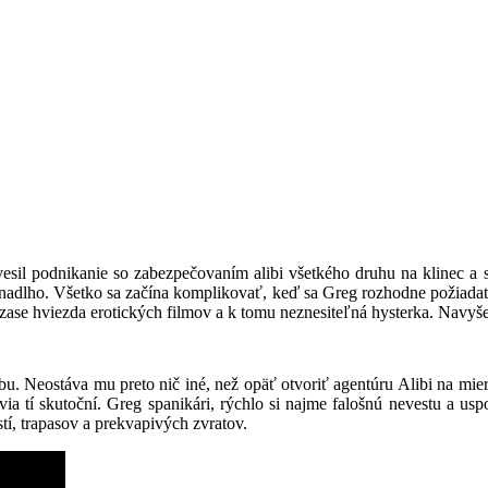
sil podnikanie so zabezpečovaním alibi všetkého druhu na klinec a sľ
ie nadlho. Všetko sa začína komplikovať, keď sa Greg rozhodne požiadať
 zase hviezda erotických filmov a k tomu neznesiteľná hysterka. Navyš
. Neostáva mu preto nič iné, než opäť otvoriť agentúru Alibi na mieru 
via tí skutoční. Greg spanikári, rýchlo si najme falošnú nevestu a us
stí, trapasov a prekvapivých zvratov.