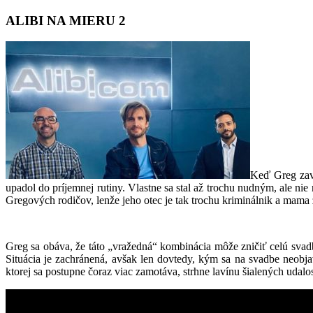
ALIBI NA MIERU 2
Keď Greg zave
upadol do príjemnej rutiny. Vlastne sa stal až trochu nudným, ale n
Gregových rodičov, lenže jeho otec je tak trochu kriminálnik a mama
Greg sa obáva, že táto „vražedná“ kombinácia môže zničiť celú svadbu
Situácia je zachránená, avšak len dovtedy, kým sa na svadbe neobja
ktorej sa postupne čoraz viac zamotáva, strhne lavínu šialených udalo