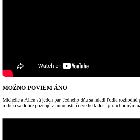
MOŽNO POVIEM ÁNO
Michelle a Allen sú jeden pár. Jedného dňa sa mladí ľudia rozhodnú 
rodičia sa dobre poznajú z minulosti, čo vedie k dosť protichodným n