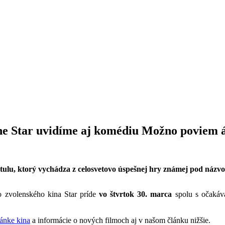
ine Star uvidíme aj komédiu Možno poviem 
itulu, ktorý vychádza z celosvetovo úspešnej hry známej pod názv
 zvolenského kina Star príde
vo štvrtok 30. marca
spolu s očakáv
ránke kina
a informácie o nových filmoch aj v našom článku nižšie.