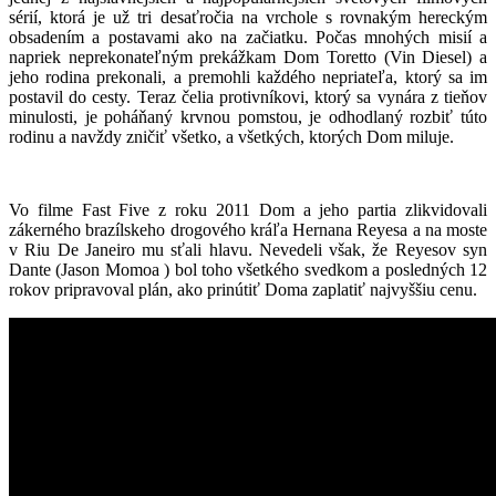
sérií, ktorá je už tri desaťročia na vrchole s rovnakým hereckým
obsadením a postavami ako na začiatku. Počas mnohých misií a
napriek neprekonateľným prekážkam Dom Toretto (Vin Diesel) a
jeho rodina prekonali, a premohli každého nepriateľa, ktorý sa im
postavil do cesty. Teraz čelia protivníkovi, ktorý sa vynára z tieňov
minulosti, je poháňaný krvnou pomstou, je odhodlaný rozbiť túto
rodinu a navždy zničiť všetko, a všetkých, ktorých Dom miluje.
Vo filme Fast Five z roku 2011 Dom a jeho partia zlikvidovali
zákerného brazílskeho drogového kráľa Hernana Reyesa a na moste
v Riu De Janeiro mu sťali hlavu. Nevedeli však, že Reyesov syn
Dante (Jason Momoa ) bol toho všetkého svedkom a posledných 12
rokov pripravoval plán, ako prinútiť Doma zaplatiť najvyššiu cenu.