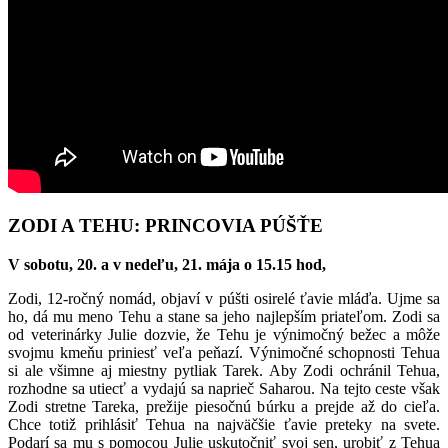
ZODI A TEHU: PRINCOVIA PÚŠŤE
V sobotu, 20. a v nedeľu, 21. mája o 15.15 hod,
Zodi, 12-ročný nomád, objaví v púšti osirelé ťavie mláďa. Ujme sa
ho, dá mu meno Tehu a stane sa jeho najlepším priateľom. Zodi sa
od veterinárky Julie dozvie, že Tehu je výnimočný bežec a môže
svojmu kmeňu priniesť veľa peňazí. Výnimočné schopnosti Tehua
si ale všimne aj miestny pytliak Tarek. Aby Zodi ochránil Tehua,
rozhodne sa utiecť a vydajú sa naprieč Saharou. Na tejto ceste však
Zodi stretne Tareka, prežije piesočnú búrku a prejde až do cieľa.
Chce totiž prihlásiť Tehua na najväčšie ťavie preteky na svete.
Podarí sa mu s pomocou Julie uskutočniť svoj sen, urobiť z Tehua