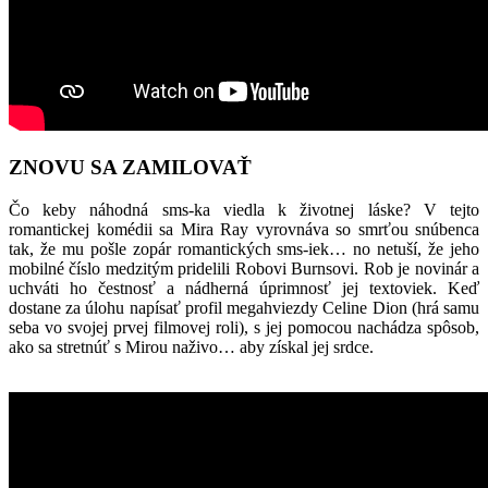
ZNOVU SA ZAMILOVAŤ
Čo keby náhodná sms-ka viedla k životnej láske? V tejto
romantickej komédii sa Mira Ray vyrovnáva so smrťou snúbenca
tak, že mu pošle zopár romantických sms-iek… no netuší, že jeho
mobilné číslo medzitým pridelili Robovi Burnsovi. Rob je novinár a
uchváti ho čestnosť a nádherná úprimnosť jej textoviek. Keď
dostane za úlohu napísať profil megahviezdy Celine Dion (hrá samu
seba vo svojej prvej filmovej roli), s jej pomocou nachádza spôsob,
ako sa stretnúť s Mirou naživo… aby získal jej srdce.