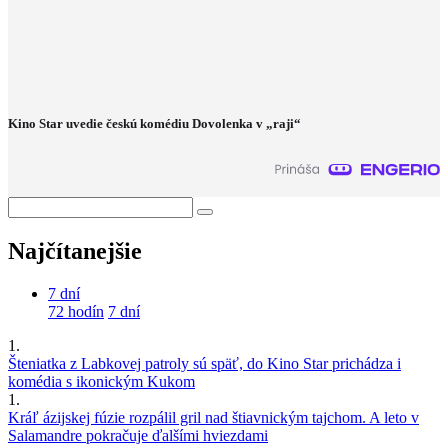
Kino Star uvedie českú komédiu Dovolenka v „raji“
Najčítanejšie
7 dní
72 hodín
7 dní
1.
Šteniatka z Labkovej patroly sú späť, do Kino Star prichádza i
komédia s ikonickým Kukom
1.
Kráľ ázijskej fúzie rozpálil gril nad štiavnickým tajchom. A leto v
Salamandre pokračuje ďalšími hviezdami