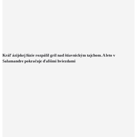
Kráľ ázijskej fúzie rozpálil gril nad štiavnickým tajchom. A leto v
Salamandre pokračuje ďalšími hviezdami