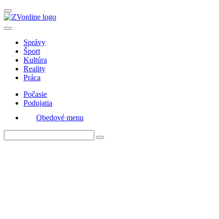
Správy
Šport
Kultúra
Reality
Práca
Počasie
Podujatia
Obedové menu