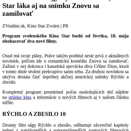
Star láka aj na snímku Znovu sa
zamilovať
ZVonline.sk, Kino Star Zvolen | PR
Program zvolenského Kina Star budú od štvrtka, 18. mája
obohacovať dva nové filmy.
Osud má svoje plány. Práve takýto podtitul nesie prvá z aktuálnych
noviniek, pričom ide o romantickú komédiu Znovu sa zamilovať.
Zažiari v nej dokonca i kanadská spevácka diva Céline Dion, ktorá
v tomto titule stvárni prekvapivo samu seba. Za druhou novinkou sa
ukrýva desiata časť úspešnej akčnej americkej snímky Rýchlo a
zbesilo.
Kompletný program premietaní počas nasledujúcich dní nájdete
na
stránke kina
a informácie o nových filmoch aj v našom článku
nižšie.
RÝCHLO A ZBESILO 10
Desiaty film ságy Rýchlo a zbesilo, odštartuje záverečné kapitoly
jednej z najslávnejších a najpopulárnejších svetových filmových