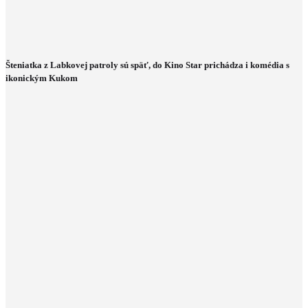
Šteniatka z Labkovej patroly sú späť, do Kino Star prichádza i komédia s
ikonickým Kukom