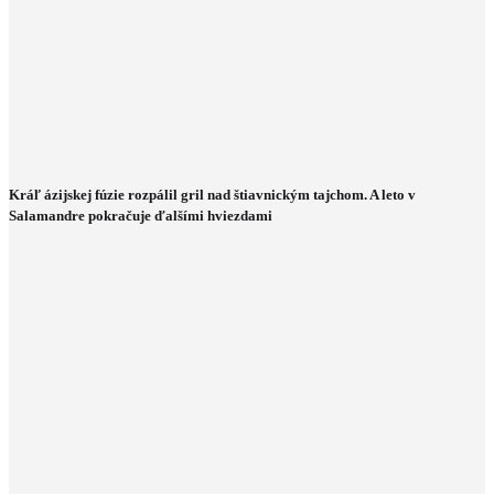
Kráľ ázijskej fúzie rozpálil gril nad štiavnickým tajchom. A leto v
Salamandre pokračuje ďalšími hviezdami