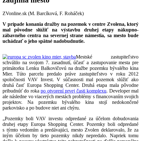
ZVonline.sk (M. Barcíková, F. Roháček)
V prípade konania dražby na pozemok v centre Zvolena, ktorý
mal pôvodne slúžiť na výstavbu druhej etapy nákupno-
zábavného centra na severnej strane námestia, sa mesto bude
uchádzať o jeho spätné nadobudnutie.
Mestské zastupiteľstvo
schválilo na svojom 7. zasadnutí, účasť a zastupovanie mesta pre
primátorku Lenku Balkovičovú na dražbe pozemku bývalého kina
Mier. Túto parcelu predalo práve zastupiteľstvo v roku 2012
spoločnosti VAV Invest. V súčasnosti mal pozemok slúžiť ako
druhá časť Europa Shopping Center. Druhá etapa mala pôvodne
pribudnúť do roka
po otvorení prvej časti komplexu
. Developer mal
ale následne vo viacerých mestách problémy s financovaním svojich
projektov. Na pozemku bývalého kina stojí nedokončené
parkovisko a po budove niet ani chýru.
„Pozemky boli VAV investu odpredané za účelom dobudovania
druhej etapy Europa Shopping Center. Pozemky boli odpredané
s týmto vedomím a predávajúci, mesto Zvolen deklarovalo, že za
iným účelom by tieto pozemky nikdy nepredalo. Napriek tomu