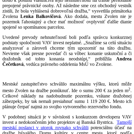
došlo k posunu vlastníctva tejto nehnuteľnosti na ďalšie personálne
prepojené právnické osoby. Až následne sme cez obchodný vestník
zistili, že bola vyhlásená dobrovoľná dražba,“ vysvetlila primátorka
Zvolena
Lenka Balkovičová
. Ako dodala, mestu Zvolen nie je
pozemok ľahostajný a chce mať možnosť ovplyvniť ďalšie dianie
spojené so spomínanou parcelou.
Uvedené prevody nehnuteľností boli podľa správcu konkurznej
podstaty spoločnosti VAV invest neplatné. „Snažíme sa celú situáciu
analyzovať a zároveň chceme tým upozorniť na túto dražbu.
Nevieme však presne povedať či sa vôbec konanie uskutoční a či
dražobník od tohto konania neodstúpi,“ priblížila
Andrea
Čečetková
, vedúca právneho oddelenia MsÚ vo Zvolene.
Mestské zastupiteľstvo schválilo maximálnu výšku, ktorú môže
2
mesto Zvolen na dražbe ponúknuť. Ide o sumu 200 € za jeden m
.
Celkové náklady na nadobudnutie pozemku, vrátane dražobnej
zábezpeky, by tak nemali presiahnuť sumu 1 119 200 €. Mesto ich
plánuje čerpať najmä zo svojho vytvoreného rezervného fondu.
V podobnej situácii je v súvislosti s konkurzom developera VAV
invest a nedokončením jeho projektov aj Banská Bystrica.
Tamojší
mestskí poslanci v utorok rovnako schválili
potenciálnu účasť na
dražbe bývalého Domu kultúry v centre mesta, ktorý podľa