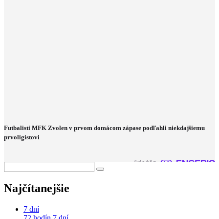
Futbalisti MFK Zvolen v prvom domácom zápase podľahli niekdajšiemu
prvoligistovi
Najčítanejšie
7 dní
72 hodín
7 dní