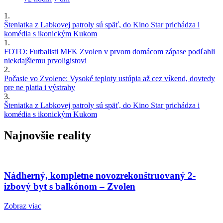
1.
Šteniatka z Labkovej patroly sú späť, do Kino Star prichádza i
komédia s ikonickým Kukom
1.
FOTO: Futbalisti MFK Zvolen v prvom domácom zápase podľahli
niekdajšiemu prvoligistovi
2.
Počasie vo Zvolene: Vysoké teploty ustúpia až cez víkend, dovtedy
pre ne platia i výstrahy
3.
Šteniatka z Labkovej patroly sú späť, do Kino Star prichádza i
komédia s ikonickým Kukom
Najnovšie reality
Nádherný, kompletne novozrekonštruovaný 2-
izbový byt s balkónom – Zvolen
Zobraz viac