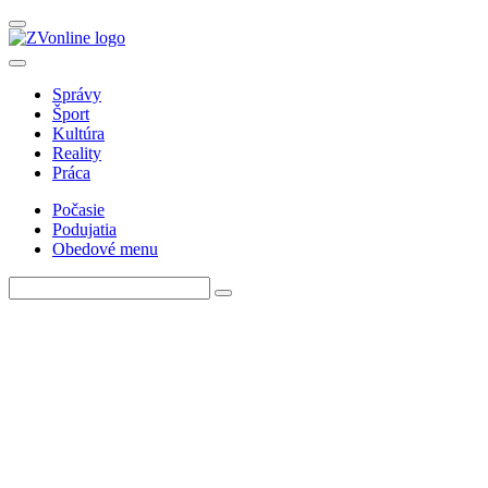
Správy
Šport
Kultúra
Reality
Práca
Počasie
Podujatia
Obedové menu