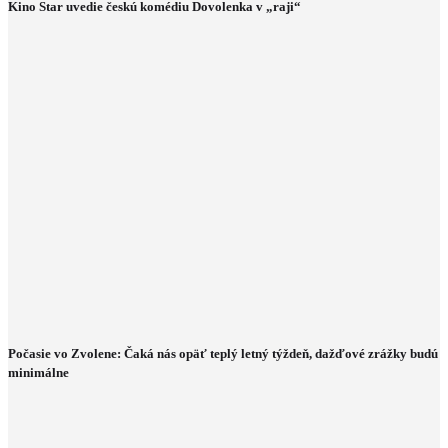
Kino Star uvedie českú komédiu Dovolenka v „raji“
Počasie vo Zvolene: Čaká nás opäť teplý letný týždeň, dažďové zrážky budú
minimálne