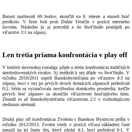
Barani nazbierali 69 bodov, skončili na 8. mieste a museli hrať
predkolo. V ňom boli proti Dukle Trenčín v pozícii mierneho
favorita. Následne ju aj potvrdili a do štvrťfinále postúpili po
víťazstve 3:1 na zápasy.
Len tretia priama konfrontácia v play off
V histórii slovenskej extraligy pôjde o tretiu konfrontáciu tradičných
stredoslovenských rivalov. Aj tretíkrát k nej dôjde vo štvrťfinále. V
ročníku 2010/2011 uspeli Banskobystričania po víťazstve 4:3 na
zápasy, hoci v nej po prvých dvoch domácich zápasoch prehrávali
0:2. Séria sa vyznačovala nevýhodou domáceho prostredia, keďže
prvých šesť zápasov sa skončilo víťazstvom hosťujúceho tímu.
Zlomili to až Banskobystričania víťazstvom 2:1 v rozhodujúcom
siedmom stretnutí.
Druhá play off konfrontácia Zvolena s Banskou Bystricou prišla v
ročníku 2012/2013. Zvolen vtedy v pozícii víťaza základnej časti
narazil na jej ôsmy tím, ktorý zdolal 4:1, hoci prehrával 0:1. V