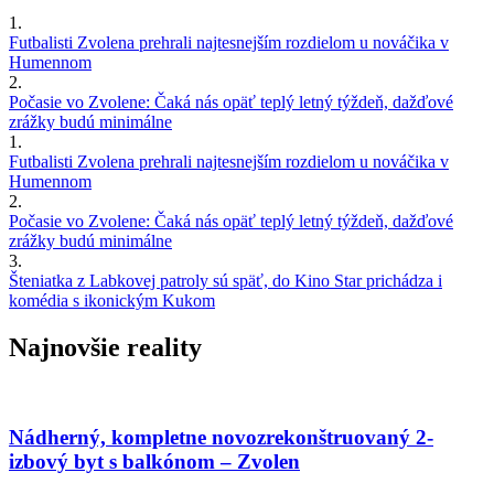
1.
Futbalisti Zvolena prehrali najtesnejším rozdielom u nováčika v
Humennom
2.
Počasie vo Zvolene: Čaká nás opäť teplý letný týždeň, dažďové
zrážky budú minimálne
1.
Futbalisti Zvolena prehrali najtesnejším rozdielom u nováčika v
Humennom
2.
Počasie vo Zvolene: Čaká nás opäť teplý letný týždeň, dažďové
zrážky budú minimálne
3.
Šteniatka z Labkovej patroly sú späť, do Kino Star prichádza i
komédia s ikonickým Kukom
Najnovšie reality
Nádherný, kompletne novozrekonštruovaný 2-
izbový byt s balkónom – Zvolen