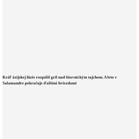
Kráľ ázijskej fúzie rozpálil gril nad štiavnickým tajchom. A leto v
Salamandre pokračuje ďalšími hviezdami