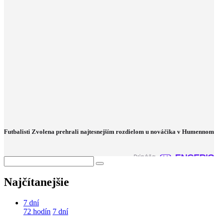
Futbalisti Zvolena prehrali najtesnejším rozdielom u nováčika v Humennom
Najčítanejšie
7 dní
72 hodín
7 dní