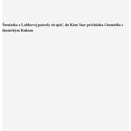
Šteniatka z Labkovej patroly sú späť, do Kino Star prichádza i komédia s
ikonickým Kukom