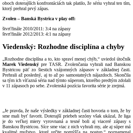
oboch doterajších konfrontáciách tak platilo, že sériu vyhral ten tím,
ktorý prehral prvý zápas.
Zvolen – Banská Bystrica v play off:
štvrťfinále 2010/2011: 3:4 na zápasy
štvrťfinále 2012/2013: 4:1 na zápasy
Viedenský: Rozhodne disciplína a chyby
„Rozhodne disciplína a to, kto spraví menej chýb,“ uviedol útočník
Marek Viedenský
pre TASR. Zvolenčania vyhrali nad Banskou
Bystricou päť zo šiestich vzájomných zápasov v základnej časti.
Prehrali až posledný, aj to až po samostatných nájazdoch. Skončila
sa tým ich víťazná séria nad týmto súperom, ktorého predtým zdolali
v 11 zápasoch po sebe. Zvolenská pozícia favorita série je zrejmá.
„Je pravda, že naše výsledky v základnej časti hovoria o tom, že by
sme mali byť favorit. Doterajší priebeh sezóny však ukázal, že liga
je do veľkej miery vyrovnaná a tesné boli aj viaceré zápasy s
Banskou Bystricou. Síce sme viac z nich vyhrali my, ale aj súper má
kvalitné mužstvo, ktoré určite pomýšľa na postup,“ poznamenal