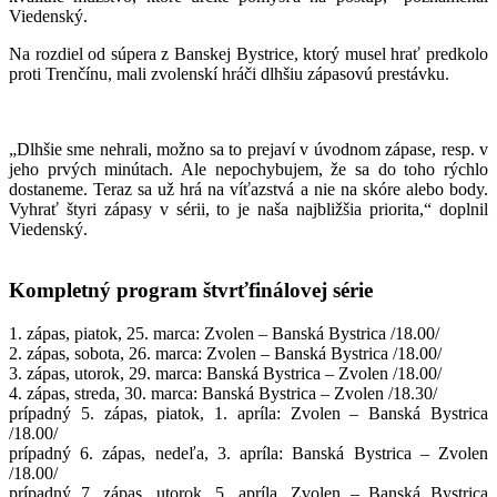
Viedenský.
Na rozdiel od súpera z Banskej Bystrice, ktorý musel hrať predkolo
proti Trenčínu, mali zvolenskí hráči dlhšiu zápasovú prestávku.
„Dlhšie sme nehrali, možno sa to prejaví v úvodnom zápase, resp. v
jeho prvých minútach. Ale nepochybujem, že sa do toho rýchlo
dostaneme. Teraz sa už hrá na víťazstvá a nie na skóre alebo body.
Vyhrať štyri zápasy v sérii, to je naša najbližšia priorita,“ doplnil
Viedenský.
Kompletný program štvrťfinálovej série
1. zápas, piatok, 25. marca: Zvolen – Banská Bystrica /18.00/
2. zápas, sobota, 26. marca: Zvolen – Banská Bystrica /18.00/
3. zápas, utorok, 29. marca: Banská Bystrica – Zvolen /18.00/
4. zápas, streda, 30. marca: Banská Bystrica – Zvolen /18.30/
prípadný 5. zápas, piatok, 1. apríla: Zvolen – Banská Bystrica
/18.00/
prípadný 6. zápas, nedeľa, 3. apríla: Banská Bystrica – Zvolen
/18.00/
prípadný 7. zápas, utorok, 5. apríla, Zvolen – Banská Bystrica