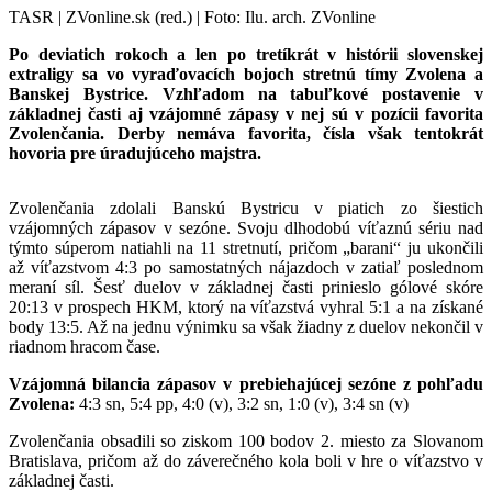
TASR | ZVonline.sk (red.) | Foto: Ilu. arch. ZVonline
Po deviatich rokoch a len po tretíkrát v histórii slovenskej
extraligy sa vo vyraďovacích bojoch stretnú tímy Zvolena a
Banskej Bystrice. Vzhľadom na tabuľkové postavenie v
základnej časti aj vzájomné zápasy v nej sú v pozícii favorita
Zvolenčania. Derby nemáva favorita, čísla však tentokrát
hovoria pre úradujúceho majstra.
Zvolenčania zdolali Banskú Bystricu v piatich zo šiestich
vzájomných zápasov v sezóne. Svoju dlhodobú víťaznú sériu nad
týmto súperom natiahli na 11 stretnutí, pričom „barani“ ju ukončili
až víťazstvom 4:3 po samostatných nájazdoch v zatiaľ poslednom
meraní síl. Šesť duelov v základnej časti prinieslo gólové skóre
20:13 v prospech HKM, ktorý na víťazstvá vyhral 5:1 a na získané
body 13:5. Až na jednu výnimku sa však žiadny z duelov nekončil v
riadnom hracom čase.
Vzájomná bilancia zápasov v prebiehajúcej sezóne z pohľadu
Zvolena:
4:3 sn, 5:4 pp, 4:0 (v), 3:2 sn, 1:0 (v), 3:4 sn (v)
Zvolenčania obsadili so ziskom 100 bodov 2. miesto za Slovanom
Bratislava, pričom až do záverečného kola boli v hre o víťazstvo v
základnej časti.