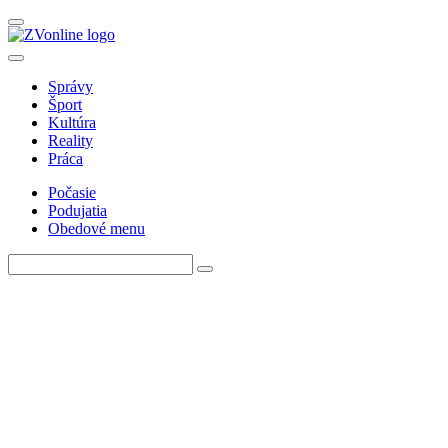
Správy
Šport
Kultúra
Reality
Práca
Počasie
Podujatia
Obedové menu