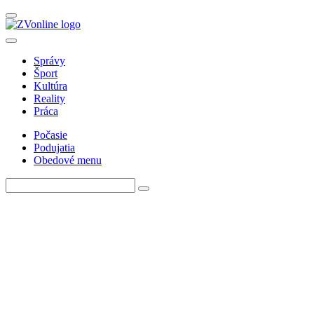
Správy
Šport
Kultúra
Reality
Práca
Počasie
Podujatia
Obedové menu