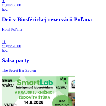
9.
august
08.00
hod.
Deň v Biosférickej rezervácii Poľana
Hotel Poľana
11.
august
20.00
hod.
Salsa party
The Secret Bar Zvolen