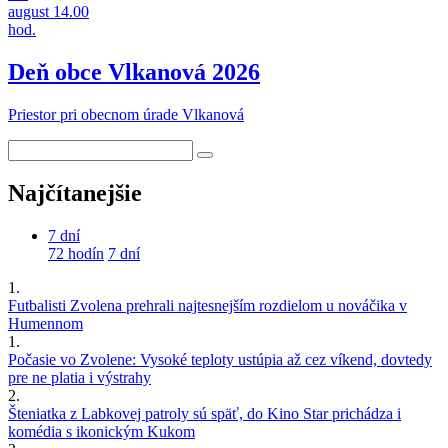
august
14.00
hod.
Deň obce Vlkanová 2026
Priestor pri obecnom úrade Vlkanová
Najčítanejšie
7 dní
72 hodín
7 dní
1.
Futbalisti Zvolena prehrali najtesnejším rozdielom u nováčika v
Humennom
1.
Počasie vo Zvolene: Vysoké teploty ustúpia až cez víkend, dovtedy
pre ne platia i výstrahy
2.
Šteniatka z Labkovej patroly sú späť, do Kino Star prichádza i
komédia s ikonickým Kukom