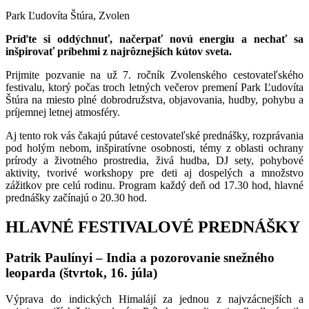
Park Ľudovíta Štúra, Zvolen
Príďte si oddýchnuť, načerpať novú energiu a nechať sa
inšpirovať príbehmi z najrôznejších kútov sveta.
Prijmite pozvanie na už 7. ročník Zvolenského cestovateľského
festivalu, ktorý počas troch letných večerov premení Park Ľudovíta
Štúra na miesto plné dobrodružstva, objavovania, hudby, pohybu a
príjemnej letnej atmosféry.
Aj tento rok vás čakajú pútavé cestovateľské prednášky, rozprávania
pod holým nebom, inšpiratívne osobnosti, témy z oblasti ochrany
prírody a životného prostredia, živá hudba, DJ sety, pohybové
aktivity, tvorivé workshopy pre deti aj dospelých a množstvo
zážitkov pre celú rodinu. Program každý deň od 17.30 hod, hlavné
prednášky začínajú o 20.30 hod.
HLAVNÉ FESTIVALOVÉ PREDNÁŠKY
Patrik Paulínyi – India a pozorovanie snežného
leoparda (štvrtok, 16. júla)
Výprava do indických Himalájí za jednou z najvzácnejších a