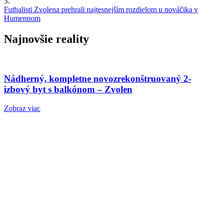
3.
Futbalisti Zvolena prehrali najtesnejším rozdielom u nováčika v
Humennom
Najnovšie reality
Nádherný, kompletne novozrekonštruovaný 2-
izbový byt s balkónom – Zvolen
Zobraz viac