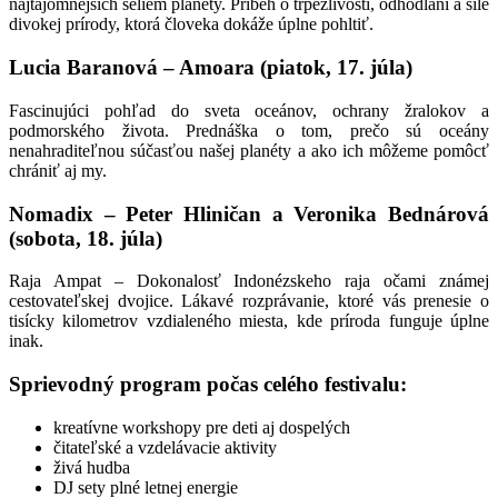
najtajomnejších šeliem planéty. Príbeh o trpezlivosti, odhodlaní a sile
divokej prírody, ktorá človeka dokáže úplne pohltiť.
Lucia Baranová – Amoara (piatok, 17. júla)
Fascinujúci pohľad do sveta oceánov, ochrany žralokov a
podmorského života. Prednáška o tom, prečo sú oceány
nenahraditeľnou súčasťou našej planéty a ako ich môžeme pomôcť
chrániť aj my.
Nomadix – Peter Hliničan a Veronika Bednárová
(sobota, 18. júla)
Raja Ampat – Dokonalosť Indonézskeho raja očami známej
cestovateľskej dvojice. Lákavé rozprávanie, ktoré vás prenesie o
tisícky kilometrov vzdialeného miesta, kde príroda funguje úplne
inak.
Sprievodný program počas celého festivalu:
kreatívne workshopy pre deti aj dospelých
čitateľské a vzdelávacie aktivity
živá hudba
DJ sety plné letnej energie