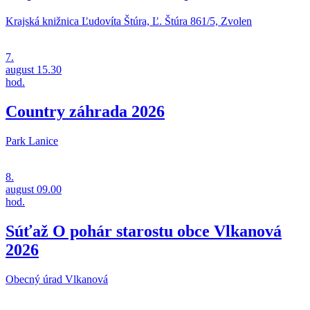
Krajská knižnica Ľudovíta Štúra, Ľ. Štúra 861/5, Zvolen
7.
august
15.30
hod.
Country záhrada 2026
Park Lanice
8.
august
09.00
hod.
Súťaž O pohár starostu obce Vlkanová
2026
Obecný úrad Vlkanová