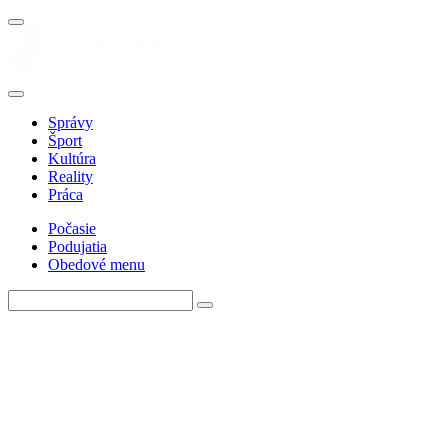
Správy
Šport
Kultúra
Reality
Práca
Počasie
Podujatia
Obedové menu