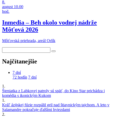
8.
august
10.00
hod.
Inmedia – Beh okolo vodnej nádrže
Môťová 2026
Môťovská priehrada, areál Orlík
Najčítanejšie
7 dní
72 hodín
7 dní
1.
Šteniatka z Labkovej patroly sú späť, do Kino Star prichádza i
komédia s ikonickým Kukom
1.
Kráľ ázijskej fúzie rozpálil gril nad štiavnickým tajchom. A leto v
Salamandre pokračuje ďalšími hviezdami
2.