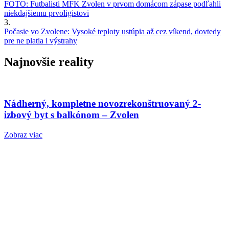
FOTO: Futbalisti MFK Zvolen v prvom domácom zápase podľahli
niekdajšiemu prvoligistovi
3.
Počasie vo Zvolene: Vysoké teploty ustúpia až cez víkend, dovtedy
pre ne platia i výstrahy
Najnovšie reality
Nádherný, kompletne novozrekonštruovaný 2-
izbový byt s balkónom – Zvolen
Zobraz viac