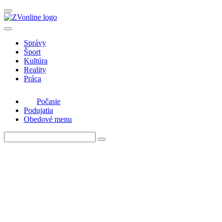
Správy
Šport
Kultúra
Reality
Práca
Počasie
Podujatia
Obedové menu