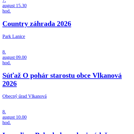
7.
august
15.30
hod.
Country záhrada 2026
Park Lanice
8.
august
09.00
hod.
Súťaž O pohár starostu obce Vlkanová
2026
Obecný úrad Vlkanová
8.
august
10.00
hod.