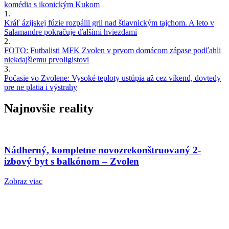
komédia s ikonickým Kukom
1.
Kráľ ázijskej fúzie rozpálil gril nad štiavnickým tajchom. A leto v
Salamandre pokračuje ďalšími hviezdami
2.
FOTO: Futbalisti MFK Zvolen v prvom domácom zápase podľahli
niekdajšiemu prvoligistovi
3.
Počasie vo Zvolene: Vysoké teploty ustúpia až cez víkend, dovtedy
pre ne platia i výstrahy
Najnovšie reality
Nádherný, kompletne novozrekonštruovaný 2-
izbový byt s balkónom – Zvolen
Zobraz viac