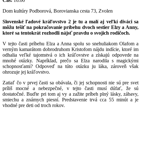
Čas:
16.00
Dom kultúry Podborová, Borovianska cesta 73, Zvolen
Slovenské ľadové kráľovstvo 2 je tu a malí aj veľkí diváci sa
môžu tešiť na pokračovanie príbehu dvoch sestier Elzy a Anny,
ktoré sa tentokrát rozhodli nájsť pravdu o svojich rodičoch.
V tejto časti príbehu Elza a Anna spolu so snehuliakom Olafom a
verným kamarátom dobrodruhom Kristofom nájdu indície, ktoré im
odhalia veľké tajomstvá o ich kráľovstve a získajú odpovede na
mnohé otázky. Napríklad, prečo sa Elza narodila s magickými
schopnosťami? Odpoveď na túto otázku ju láka, zároveň však
ohrozuje jej kráľovstvo.
Zatiaľ čo v prvej časti sa obávala, či jej schopnosti nie sú pre svet
príliš mocné a nebezpečné, v tejto časti musí dúfať, že sú
dostatočné. Buďte pri tom aj vy a zažite príbeh plný lásky, zábavy,
smiechu a známych piesní. Predstavenie trvá cca 55 minút a je
vhodné pre deti od troch rokov.