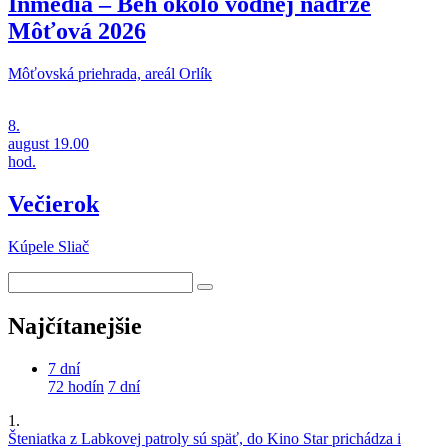
Inmedia – Beh okolo vodnej nádrže
Môťová 2026
Môťovská priehrada, areál Orlík
8.
august
19.00
hod.
Večierok
Kúpele Sliač
Najčítanejšie
7 dní
72 hodín
7 dní
1.
Šteniatka z Labkovej patroly sú späť, do Kino Star prichádza i