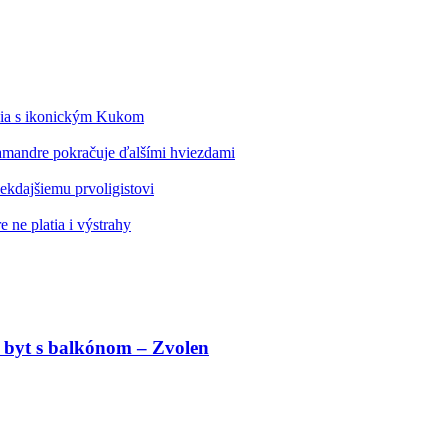
édia s ikonickým Kukom
alamandre pokračuje ďalšími hviezdami
kdajšiemu prvoligistovi
 ne platia i výstrahy
 byt s balkónom – Zvolen