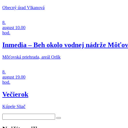
Obecný úrad Vlkanová
8.
august
10.00
hod.
Inmedia – Beh okolo vodnej nádrže Môťov
Môťovská priehrada, areál Orlík
8.
august
19.00
hod.
Večierok
Kúpele Sliač