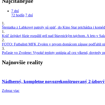
Najčítanejšie
7 dní
72 hodín
7 dní
1.
Šteniatka z Labkovej patroly sú späť, do Kino Star prichádza i kom
1.
Kráľ ázijskej fúzie rozpálil gril nad štiavnickým tajchom. A leto v S
2.
FOTO: Futbalisti MFK Zvolen v prvom domácom zápase podľahli nie
3.
Počasie vo Zvolene: Vysoké teploty ustúpia až cez víkend, dovtedy pre
Najnovšie reality
Nádherný, kompletne novozrekonštruovaný 2-izbový
Zobraz viac