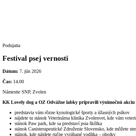
Podujatia
Festival psej vernosti
Dátum:
7. jún 2026
Čas:
14.00
Námestie SNP, Zvolen
KK Lovely dog a OZ Odvážne labky pripravili výnimočnú akciu – 
predstavia vám rôzne kynologické športy a úžasných psíkov
nájdete tu stánok Veterinárna klinika Zvolenvet, kde vám veter
stánok Paw park, kde sa predstaví psia škôlka
stánok Canisterapeutické Združenie Slovensko, kde môžete str
stánok, kde nájdete ručne vyrábané vodítka – obojky