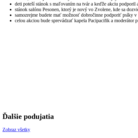
deti poteší stánok s maľovaním na tvár a keďže akciu podporil
stánok salónu Pesonen, ktorý je nový vo Zvolene, kde sa dozviet
samozrejme budete mať možnosť dobročinne podporiť psík
celou akciou bude sprevádzať kapela Pacipacifik a moderátor 
Ďalšie podujatia
Zobraz všetky