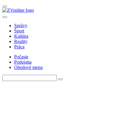
Správy
Šport
Kultúra
Reality
Práca
Počasie
Podujatia
Obedové menu