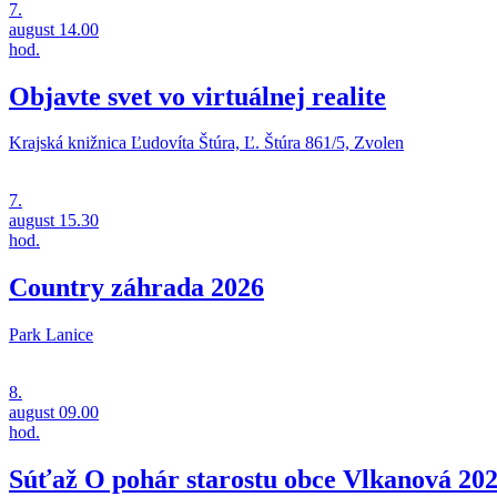
7.
august
14.00
hod.
Objavte svet vo virtuálnej realite
Krajská knižnica Ľudovíta Štúra, Ľ. Štúra 861/5, Zvolen
7.
august
15.30
hod.
Country záhrada 2026
Park Lanice
8.
august
09.00
hod.
Súťaž O pohár starostu obce Vlkanová 20