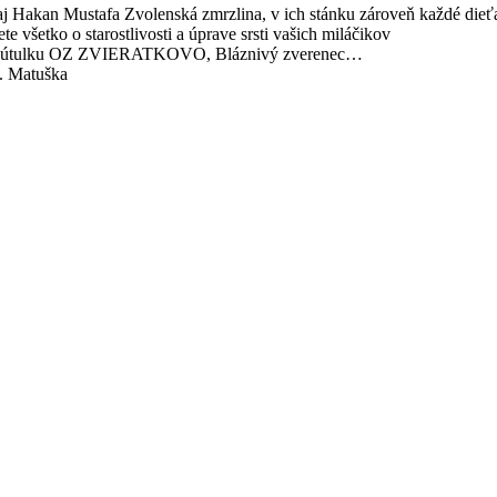
 aj Hakan Mustafa Zvolenská zmrzlina, v ich stánku zároveň každé die
e všetko o starostlivosti a úprave srsti vašich miláčikov
y v útulku OZ ZVIERATKOVO, Bláznivý zverenec…
p. Matuška