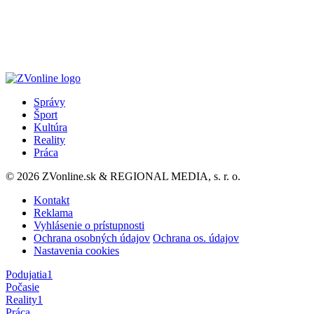
Správy
Šport
Kultúra
Reality
Práca
© 2026 ZVonline.sk & REGIONAL MEDIA, s. r. o.
Kontakt
Reklama
Vyhlásenie o prístupnosti
Ochrana osobných údajov
Ochrana os. údajov
Nastavenia cookies
Podujatia
1
Počasie
Reality
1
Práca