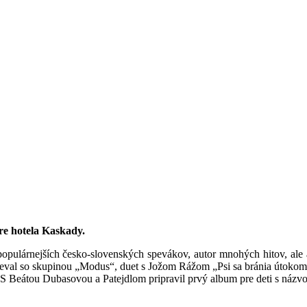
ére hotela Kaskady.
opulárnejších česko-slovenských spevákov, autor mnohých hitov, ale a
zaspieval so skupinou „Modus“, duet s Jožom Rážom „Psi sa bránia út
S Beátou Dubasovou a Patejdlom pripravil prvý album pre deti s názv