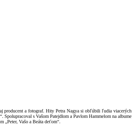
j producent a fotograf. Hity Petra Nagya si obľúbili ľudia viacerých
okom“. Spolupracoval s Vašom Patejdlom a Pavlom Hammelom na albume
om „Peter, Vašo a Beáta deťom“.