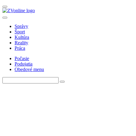
Správy
Šport
Kultúra
Reality
Práca
Počasie
Podujatia
Obedové menu