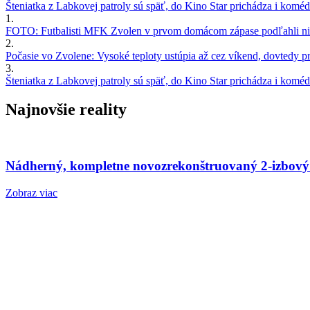
Šteniatka z Labkovej patroly sú späť, do Kino Star prichádza i kom
1.
FOTO: Futbalisti MFK Zvolen v prvom domácom zápase podľahli nie
2.
Počasie vo Zvolene: Vysoké teploty ustúpia až cez víkend, dovtedy pre
3.
Šteniatka z Labkovej patroly sú späť, do Kino Star prichádza i kom
Najnovšie reality
Nádherný, kompletne novozrekonštruovaný 2-izbový
Zobraz viac