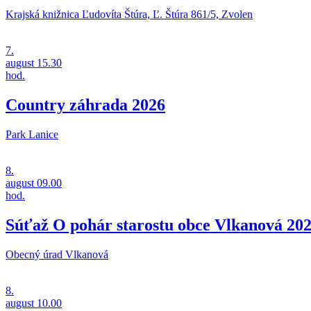
Krajská knižnica Ľudovíta Štúra, Ľ. Štúra 861/5, Zvolen
7.
august
15.30
hod.
Country záhrada 2026
Park Lanice
8.
august
09.00
hod.
Súťaž O pohár starostu obce Vlkanová 20
Obecný úrad Vlkanová
8.
august
10.00