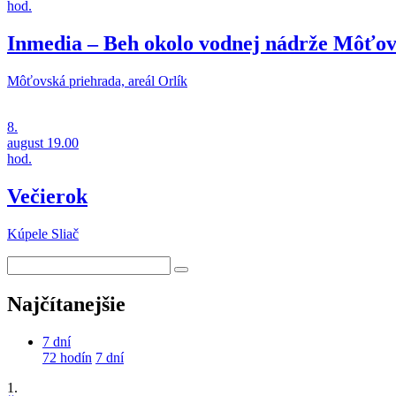
hod.
Inmedia – Beh okolo vodnej nádrže Môťov
Môťovská priehrada, areál Orlík
8.
august
19.00
hod.
Večierok
Kúpele Sliač
Najčítanejšie
7 dní
72 hodín
7 dní
1.