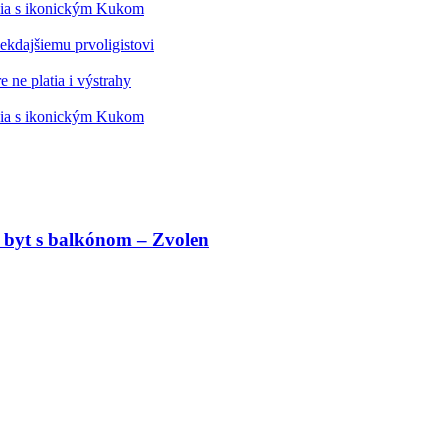
édia s ikonickým Kukom
kdajšiemu prvoligistovi
 ne platia i výstrahy
édia s ikonickým Kukom
 byt s balkónom – Zvolen