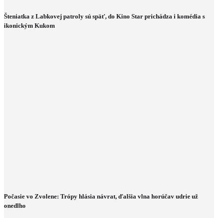
Šteniatka z Labkovej patroly sú späť, do Kino Star prichádza i komédia s
ikonickým Kukom
Počasie vo Zvolene: Trópy hlásia návrat, ďalšia vlna horúčav udrie už
onedlho