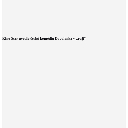
Kino Star uvedie českú komédiu Dovolenka v „raji“