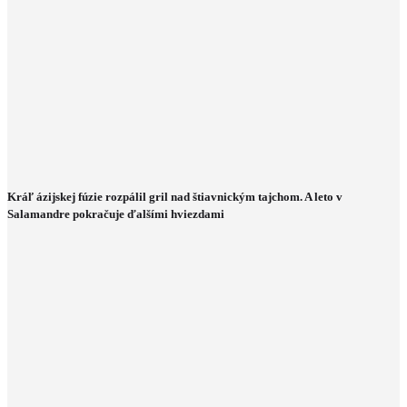
Kráľ ázijskej fúzie rozpálil gril nad štiavnickým tajchom. A leto v
Salamandre pokračuje ďalšími hviezdami