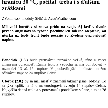
hranicu 30 °C, počítať treba i s ďalšími
zrážkami
ZVonline.sk, moduly SHMÚ, AccuWeather.com
Milovníci horúčav si znova prídu na svoje. Aj keď v úvode
prvého augustového týždňa pocítime len mierne oteplenie, od
utorka už teplý front bude počasie vo Zvolene ovplyvňovať
naplno.
Pondelok (1.8.)
bude pretrvávať prevažne veľká, ráno a večer
zmenšená oblačnosť. Ranná teplota vzduchu sa má pohybovať v
rozmedzí 13 až 15 stupňov. V poobedňajších hodinách možno
očakávať najviac 24 stupňov Celzia.
Utorok (2.8.)
by sa mal niesť v znamení takmer jasnej oblohy. Čo
sa týka teplôt, na ráno meteorológovia avizujú 14 stupňov Celzia.
Najvyššia denná teplota v porovnaní s pondelkom stúpne, a to na 28
stupňov.