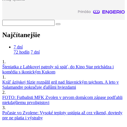
Najčítanejšie
7 dní
72 hodín
7 dní
1.
Šteniatka z Labkovej patroly sú späť, do Kino Star prichádza i
komédia s ikonickým Kukom
1.
Kráľ ázijskej fúzie rozpálil gril nad štiavnickým tajchom. A leto v
Salamandre pokračuje ďalšími hviezdami
2.
FOTO: Futbalisti MFK Zvolen v prvom domácom zápase podľahli
niekdajšiemu prvoligistovi
3.
Počasie vo Zvolene: Vysoké teploty ustúpia až cez víkend, dovtedy
pre ne platia i výstrahy