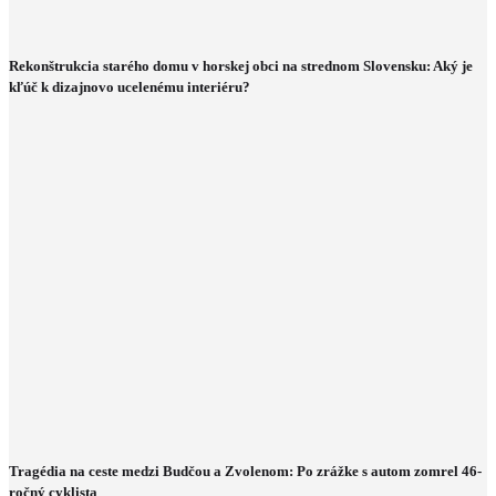
Rekonštrukcia starého domu v horskej obci na strednom Slovensku: Aký je
kľúč k dizajnovo ucelenému interiéru?
Tragédia na ceste medzi Budčou a Zvolenom: Po zrážke s autom zomrel 46-
ročný cyklista