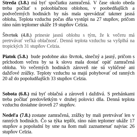
Streda (3.8.)
má byť spočiatku zamračená. V čase okolo obeda
treba počítať s polooblačnou oblohou, v poobedňajších a
podvečerných hodinách by nás mala sprevádzať takmer jasná
obloha, Teplota vzduchu počas dňa vystúpi na 27 stupňov, pričom
ráno nám teplomer ukáže 19 stupňov Celzia.
Štvrtok (4.8.)
prinesie jasnú oblohu s tým, že k večeru má
pretrvávať veľká oblačnosť. Denná teplota vzduchu sa vyšplhá na
tropických 31 stupňov Celzia.
Piatok (5.8.)
bude podobne ako štvrtok, slnečný a jasný, pričom s
príchodom večera by sa k slovu mala dostať opäť zamračená
obloha. Vo večerných hodinách zároveň nie sú vylúčené ani
dažďové zrážky. Teploty vzduchu sa majú pohybovať od ranných
20 až do popoludňajších 33 stupňov Celzia.
Sobota (6.8.)
má byť oblačná a zároveň i daždivá. S prehánkami
treba počítať predovšetkým v druhej polovici dňa. Denná teplota
vzduchu dosiahne úroveň 27 stupňov.
Nedeľa (7.8.)
zostane zamračená, zrážky by mali pretrvávať len v
ranných hodinách. Čo sa týka teplôt, ráno nám teplomer ukáže 17
stupňov a popoludní by sme na ňom mali zaznamenať najviac 26
stupňov Celzia.