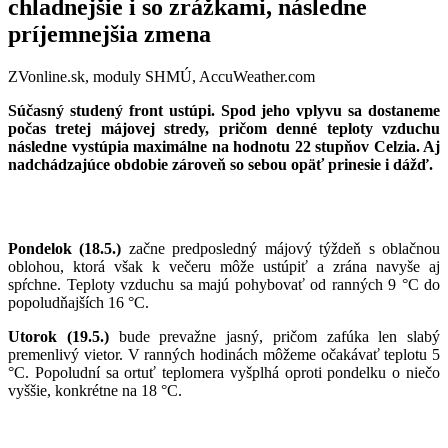
chladnejšie i so zrážkami, následne
príjemnejšia zmena
ZVonline.sk, moduly SHMÚ, AccuWeather.com
Súčasný studený front ustúpi. Spod jeho vplyvu sa dostaneme
počas tretej májovej stredy, pričom denné teploty vzduchu
následne vystúpia maximálne na hodnotu 22 stupňov Celzia. Aj
nadchádzajúce obdobie zároveň so sebou opäť prinesie i dážď.
Pondelok (18.5.)
začne predposledný májový týždeň s oblačnou
oblohou, ktorá však k večeru môže ustúpiť a zrána navyše aj
spŕchne. Teploty vzduchu sa majú pohybovať od ranných 9 °C do
popoludňajších 16 °C.
Utorok (19.5.)
bude prevažne jasný, pričom zafúka len slabý
premenlivý vietor. V ranných hodinách môžeme očakávať teplotu 5
°C. Popoludní sa ortuť teplomera vyšplhá oproti pondelku o niečo
vyššie, konkrétne na 18 °C.