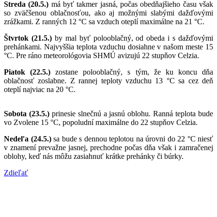
Streda (20.5.)
má byť takmer jasná, počas obedňajšieho času však
so zväčšenou oblačnosťou, ako aj možnými slabými dažďovými
zrážkami. Z ranných 12 °C sa vzduch oteplí maximálne na 21 °C.
Štvrtok (21.5.)
by mal byť polooblačný, od obeda i s dažďovými
prehánkami. Najvyššia teplota vzduchu dosiahne v našom meste 15
°C. Pre ráno meteorológovia SHMÚ avizujú 22 stupňov Celzia.
Piatok (22.5.)
zostane polooblačný, s tým, že ku koncu dňa
oblačnosť zoslabne. Z rannej teploty vzduchu 13 °C sa cez deň
oteplí najviac na 20 °C.
Sobota (23.5.)
prinesie slnečnú a jasnú oblohu. Ranná teplota bude
vo Zvolene 15 °C, popoludní maximálne do 22 stupňov Celzia.
Nedeľa (24.5.)
sa bude s dennou teplotou na úrovni do 22 °C niesť
v znamení prevažne jasnej, prechodne počas dňa však i zamračenej
oblohy, keď nás môžu zasiahnuť krátke prehánky či búrky.
Zdieľať