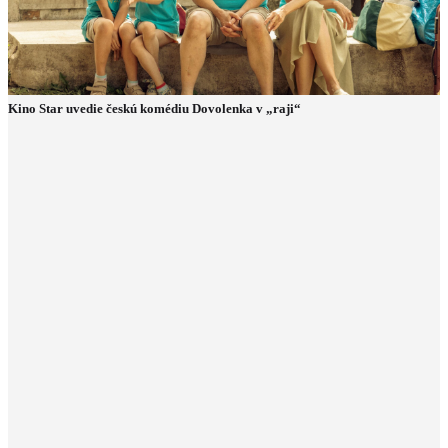
Kino Star uvedie českú komédiu Dovolenka v „raji“