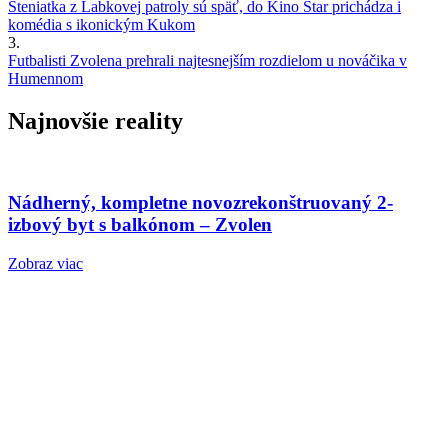
Šteniatka z Labkovej patroly sú späť, do Kino Star prichádza i
komédia s ikonickým Kukom
3.
Futbalisti Zvolena prehrali najtesnejším rozdielom u nováčika v
Humennom
Najnovšie reality
Nádherný, kompletne novozrekonštruovaný 2-
izbový byt s balkónom – Zvolen
Zobraz viac