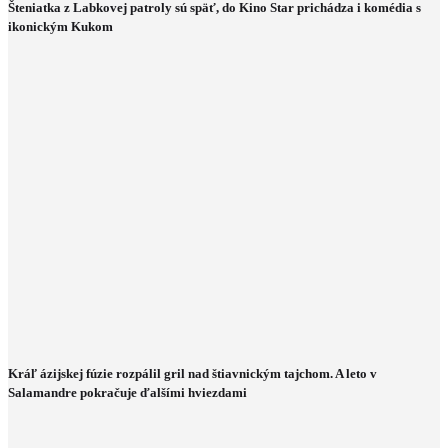
Šteniatka z Labkovej patroly sú späť, do Kino Star prichádza i komédia s
ikonickým Kukom
Kráľ ázijskej fúzie rozpálil gril nad štiavnickým tajchom. A leto v
Salamandre pokračuje ďalšími hviezdami