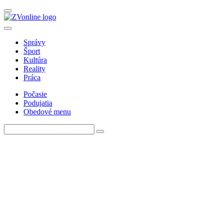
Správy
Šport
Kultúra
Reality
Práca
Počasie
Podujatia
Obedové menu