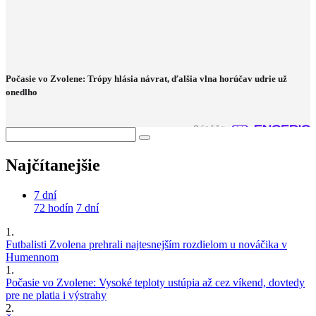
Počasie vo Zvolene: Trópy hlásia návrat, ďalšia vlna horúčav udrie už
onedlho
Najčítanejšie
7 dní
72 hodín
7 dní
1.
Futbalisti Zvolena prehrali najtesnejším rozdielom u nováčika v
Humennom
1.
Počasie vo Zvolene: Vysoké teploty ustúpia až cez víkend, dovtedy
pre ne platia i výstrahy
2.