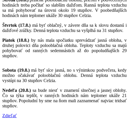
hodinách treba počítať so slabším dažďom. Ranná teplota vzduchu
sa má pohybovať na úrovni okolo 19 stupňov. V poobedňajších
hodinách nám teplomer ukáže 30 stupňov Celzia.
Štvrtok (17.8.)
má byť oblačný, v závere dňa sa k slovu dostanú i
dažďové zrážky. Denná teplota vzduchu sa vyšplhá na 31 stupňov.
Piatok (18.8.)
by nás mala spočiatku sprevádzať jasná obloha, v
druhej polovici dňa polooblačná obloha. Teploty vzduchu sa majú
pohybovať od ranných sedemnástich až do popoludňajších 29
stupňov.
Sobota (19.8.)
má byť síce jasná, no s výnimkou podvečera, kedy
možno očakávať polooblačnú oblohu. Denná teplota vzduchu
vystúpi na 30 stupňov Celzia.
Nedeľa (20.8.)
sa bude niesť v znamení slnečnej a jasnej oblohy.
Čo sa týka teplôt, v ranných hodinách nám teplomer ukáže 21
stupňov. Popoludní by sme na ňom mali zaznamenať najviac tridsať
stupňov.
Zdieľať