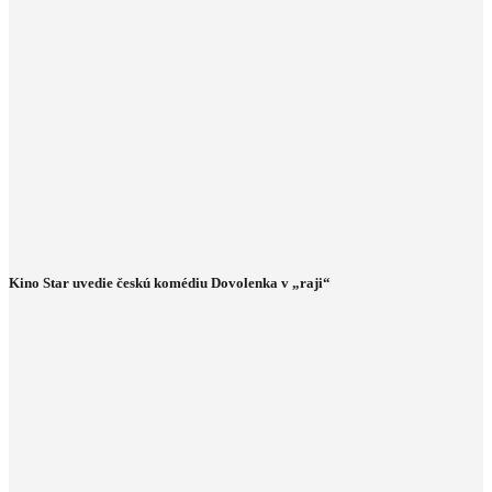
Kino Star uvedie českú komédiu Dovolenka v „raji“