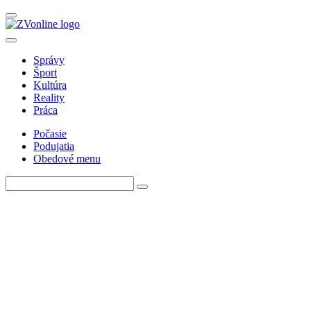
Správy
Šport
Kultúra
Reality
Práca
Počasie
Podujatia
Obedové menu