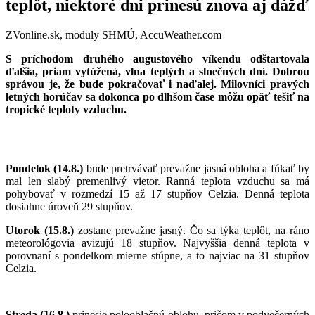
teplôt, niektoré dni prinesú znova aj dážď
ZVonline.sk, moduly SHMÚ, AccuWeather.com
S príchodom druhého augustového víkendu odštartovala
ďalšia, priam vytúžená, vlna teplých a slnečných dní. Dobrou
správou je, že bude pokračovať i naďalej. Milovníci pravých
letných horúčav sa dokonca po dlhšom čase môžu opäť tešiť na
tropické teploty vzduchu.
Pondelok (14.8.)
bude pretrvávať prevažne jasná obloha a fúkať by
mal len slabý premenlivý vietor. R
anná teplota vzduchu sa má
pohybovať v rozmedzí 15 až 17 stupňov Celzia. Denná teplota
dosiahne úroveň 29 stupňov.
Utorok (15.8.)
zostane prevažne jasný. Čo sa týka teplôt, na ráno
meteorológovia avizujú 18 stupňov. Najvyššia denná teplota v
porovnaní s pondelkom mierne stúpne, a to najviac na 31 stupňov
Celzia.
Streda (16.8.)
prinesie polooblačnú oblohu, pričom v podvečerných