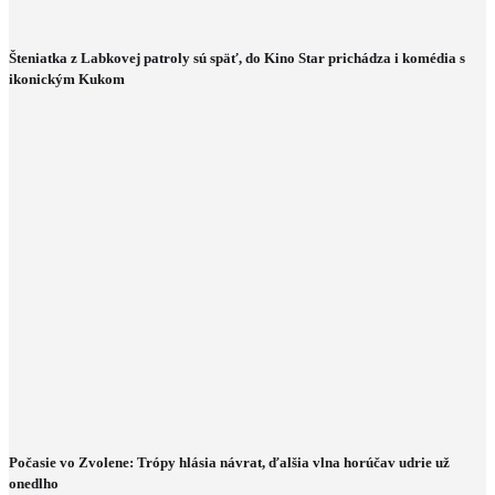
Šteniatka z Labkovej patroly sú späť, do Kino Star prichádza i komédia s
ikonickým Kukom
Počasie vo Zvolene: Trópy hlásia návrat, ďalšia vlna horúčav udrie už
onedlho