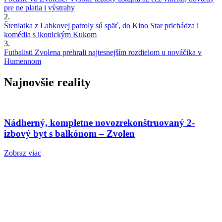
pre ne platia i výstrahy
2.
Šteniatka z Labkovej patroly sú späť, do Kino Star prichádza i
komédia s ikonickým Kukom
3.
Futbalisti Zvolena prehrali najtesnejším rozdielom u nováčika v
Humennom
Najnovšie reality
Nádherný, kompletne novozrekonštruovaný 2-
izbový byt s balkónom – Zvolen
Zobraz viac