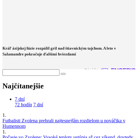
Kráľ ázijskej fúzie rozpálil gril nad štiavnickým tajchom. A leto v
Salamandre pokračuje ďalšími hviezdami
Najčítanejšie
7 dní
72 hodín
7 dní
1.
Futbalisti Zvolena prehrali najtesnejším rozdielom u nováčika v
Humennom
1.
Počasie vo Zvolene: Vysoké teploty ustúpia až cez víkend, dovtedy