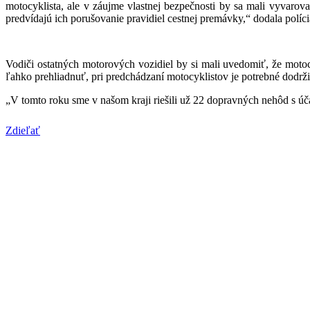
motocyklista, ale v záujme vlastnej bezpečnosti by sa mali vyvarov
predvídajú ich porušovanie pravidiel cestnej premávky,“ dodala políci
Vodiči ostatných motorových vozidiel by si mali uvedomiť, že motoc
ľahko prehliadnuť, pri predchádzaní motocyklistov je potrebné dodrž
„V tomto roku sme v našom kraji riešili už 22 dopravných nehôd s úča
Zdieľať