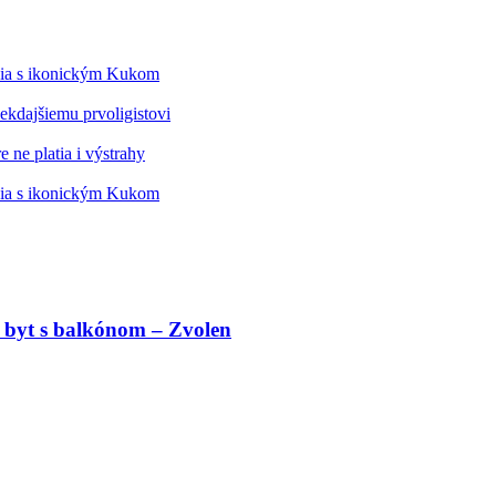
édia s ikonickým Kukom
kdajšiemu prvoligistovi
 ne platia i výstrahy
édia s ikonickým Kukom
 byt s balkónom – Zvolen