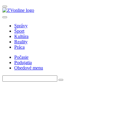
Správy
Šport
Kultúra
Reality
Práca
Počasie
Podujatia
Obedové menu