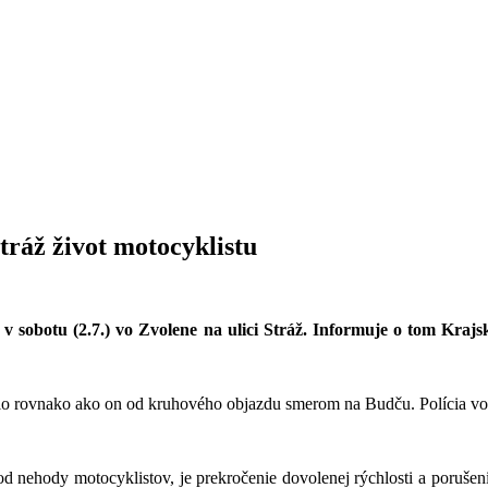
tráž život motocyklistu
a v sobotu (2.7.) vo Zvolene na ulici Stráž. Informuje o tom Krajs
lo rovnako ako on od kruhového objazdu smerom na Budču. Polícia vo Zv
 pod nehody motocyklistov, je prekročenie dovolenej rýchlosti a poruš