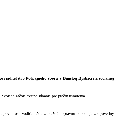
ké riaditeľstvo Policajného zboru v Banskej Bystrici na sociálnej
olene začala trestné stíhanie pre prečin usmrtenia.
enie povinností vodiča. „Nie za každú dopravnú nehodu je zodpovedný