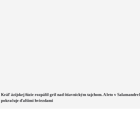
Kráľ ázijskej fúzie rozpálil gril nad štiavnickým tajchom. A leto v Salamandre
pokračuje ďalšími hviezdami