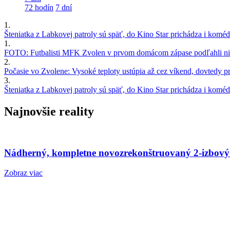
72 hodín
7 dní
1.
Šteniatka z Labkovej patroly sú späť, do Kino Star prichádza i kom
1.
FOTO: Futbalisti MFK Zvolen v prvom domácom zápase podľahli nie
2.
Počasie vo Zvolene: Vysoké teploty ustúpia až cez víkend, dovtedy pre
3.
Šteniatka z Labkovej patroly sú späť, do Kino Star prichádza i kom
Najnovšie reality
Nádherný, kompletne novozrekonštruovaný 2-izbový
Zobraz viac