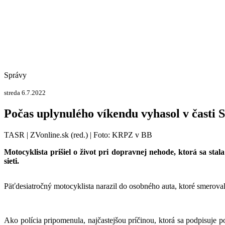
Správy
streda 6.7.2022
Počas uplynulého víkendu vyhasol v časti S
TASR | ZVonline.sk (red.) | Foto: KRPZ v BB
Motocyklista prišiel o život pri dopravnej nehode, ktorá sa stal
sieti.
Päťdesiatročný motocyklista narazil do osobného auta, ktoré smerova
Ako polícia pripomenula, najčastejšou príčinou, ktorá sa podpisuje