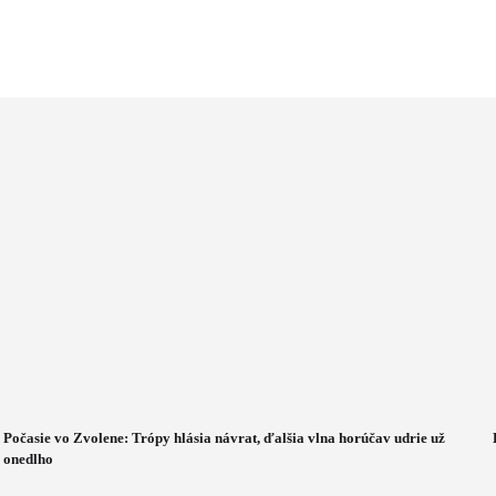
Počasie vo Zvolene: Trópy hlásia návrat, ďalšia vlna horúčav udrie už
onedlho