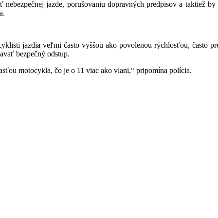
ať nebezpečnej jazde, porušovaniu dopravných predpisov a taktiež by
a.
yklisti jazdia veľmi často vyššou ako povolenou rýchlosťou, často p
iavať bezpečný odstup.
sťou motocykla, čo je o 11 viac ako vlani,“ pripomína polícia.