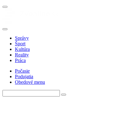
Správy
Šport
Kultúra
Reality
Práca
Počasie
Podujatia
Obedové menu