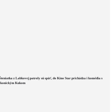
Šteniatka z Labkovej patroly sú späť, do Kino Star prichádza i komédia s
ikonickým Kukom