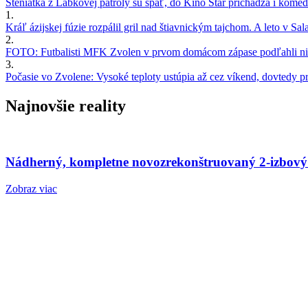
Šteniatka z Labkovej patroly sú späť, do Kino Star prichádza i kom
1.
Kráľ ázijskej fúzie rozpálil gril nad štiavnickým tajchom. A leto v S
2.
FOTO: Futbalisti MFK Zvolen v prvom domácom zápase podľahli nie
3.
Počasie vo Zvolene: Vysoké teploty ustúpia až cez víkend, dovtedy pre
Najnovšie reality
Nádherný, kompletne novozrekonštruovaný 2-izbový
Zobraz viac