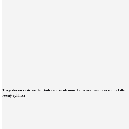
Tragédia na ceste medzi Budčou a Zvolenom: Po zrážke s autom zomrel 46-
ročný cyklista