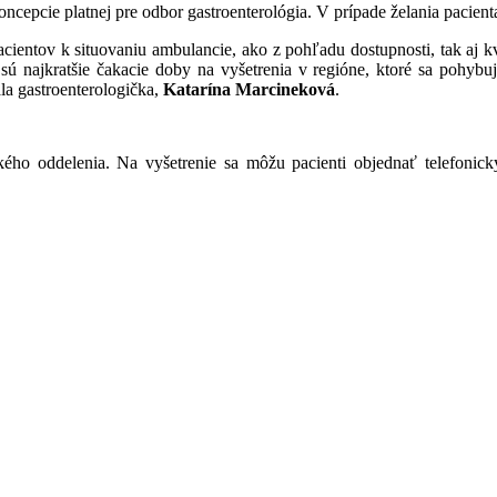
cepcie platnej pre odbor gastroenterológia. V prípade želania pacienta
entov k situovaniu ambulancie, ako z pohľadu dostupnosti, tak aj k
sú najkratšie čakacie doby na vyšetrenia v regióne, ktoré sa pohybu
la gastroenterologička,
Katarína Marcineková
.
ého oddelenia. Na vyšetrenie sa môžu pacienti objednať telefonick