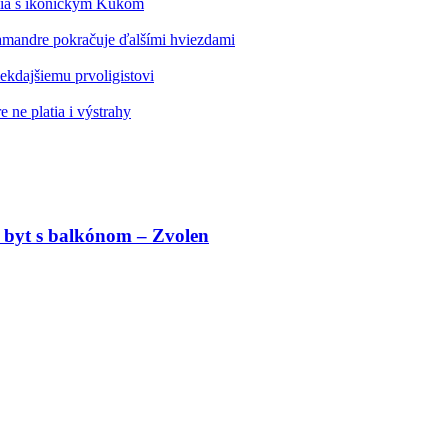
édia s ikonickým Kukom
alamandre pokračuje ďalšími hviezdami
kdajšiemu prvoligistovi
 ne platia i výstrahy
 byt s balkónom – Zvolen