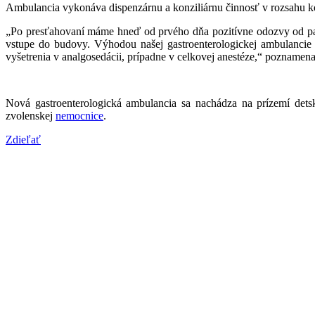
Ambulancia vykonáva dispenzárnu a konziliárnu činnosť v rozsahu kon
„Po presťahovaní máme hneď od prvého dňa pozitívne odozvy od paci
vstupe do budovy. Výhodou našej gastroenterologickej ambulancie 
vyšetrenia v analgosedácii, prípadne v celkovej anestéze,“ poznamena
Nová gastroenterologická ambulancia sa nachádza na prízemí detsk
zvolenskej
nemocnice
.
Zdieľať