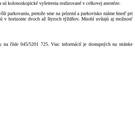
 sú kolonoskopické vyšetrenia realizované v celkovej anestéze.
vôli parkovaniu, pretože sme na prízemí a parkovisko máme hneď pri
jú v horizonte dvoch až štyroch týždňov. Mnohí uvítajú aj možnosť
y na čísle 045/5201 725. Viac informácií je dostupných na stránke