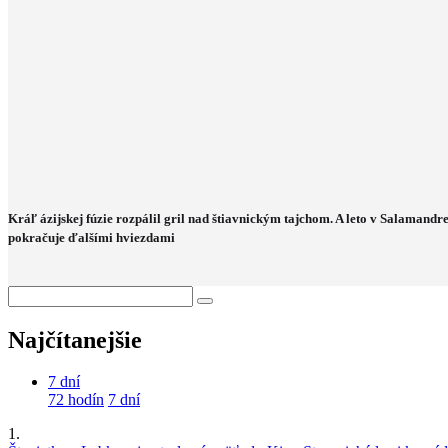
Kráľ ázijskej fúzie rozpálil gril nad štiavnickým tajchom. A leto v Salamandr
pokračuje ďalšími hviezdami
Najčítanejšie
7 dní
72 hodín
7 dní
1.