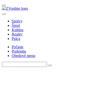
Správy
Šport
Kultúra
Reality
Práca
Počasie
Podujatia
Obedové menu