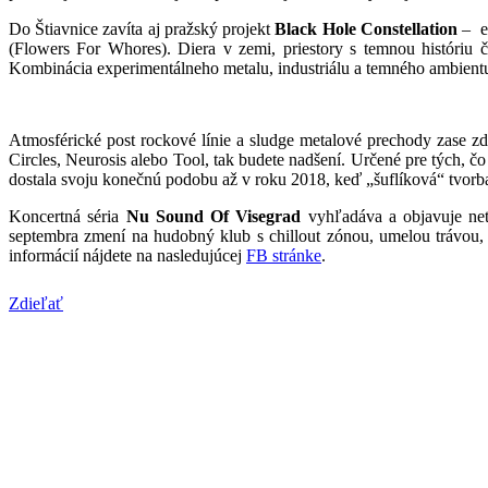
Do Štiavnice zavíta aj pražský projekt
Black Hole Constellation
– ex
(Flowers For Whores). Diera v zemi, priestory s temnou históriu č
Kombinácia experimentálneho metalu, industriálu a temného ambientu
Atmosférické post rockové línie a sludge metalové prechody zase zd
Circles, Neurosis alebo Tool, tak budete nadšení. Určené pre tých, čo
dostala svoju konečnú podobu až v roku 2018, keď „šuflíková“ tvor
Koncertná séria
Nu Sound Of Visegrad
vyhľadáva a objavuje netr
septembra zmení na hudobný klub s chillout zónou, umelou trávou
informácií nájdete na nasledujúcej
FB stránke
.
Zdieľať