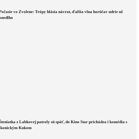
Počasie vo Zvolene: Trópy hlásia návrat, ďalšia vlna horúčav udrie už
onedlho
Šteniatka z Labkovej patroly sú späť, do Kino Star prichádza i komédia s
ikonickým Kukom