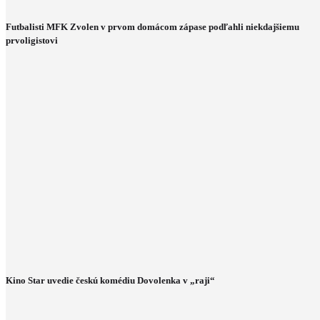
Futbalisti MFK Zvolen v prvom domácom zápase podľahli niekdajšiemu
prvoligistovi
Kino Star uvedie českú komédiu Dovolenka v „raji“