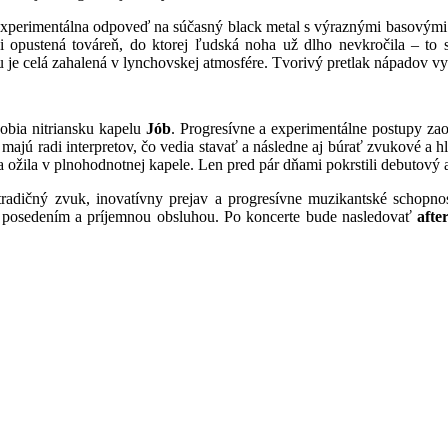
perimentálna odpoveď na súčasný black metal s výraznými basovými l
i opustená továreň, do ktorej ľudská noha už dlho nevkročila – to s
 je celá zahalená v lynchovskej atmosfére. Tvorivý pretlak nápadov v
obia nitriansku kapelu
Jób
. Progresívne a experimentálne postupy za
 majú radi interpretov, čo vedia stavať a následne aj búrať zvukové a 
ba ožila v plnohodnotnej kapele. Len pred pár dňami pokrstili debut
adičný zvuk, inovatívny prejav a progresívne muzikantské schopnos
, posedením a príjemnou obsluhou. Po koncerte bude nasledovať
afte