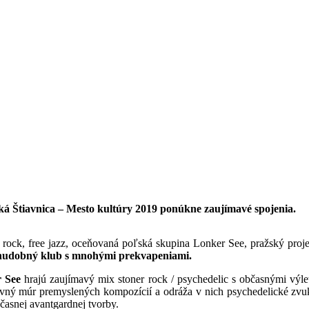
ská Štiavnica – Mesto kultúry 2019 ponúkne zaujímavé spojenia.
 rock, free jazz, oceňovaná poľská skupina Lonker See, pražský proj
 hudobný klub s mnohými prekvapeniami.
r See
hrajú zaujímavý mix stoner rock / psychedelic s občasnými výlet
ý múr premyslených kompozícií a odráža v nich psychedelické zvuky
časnej avantgardnej tvorby.