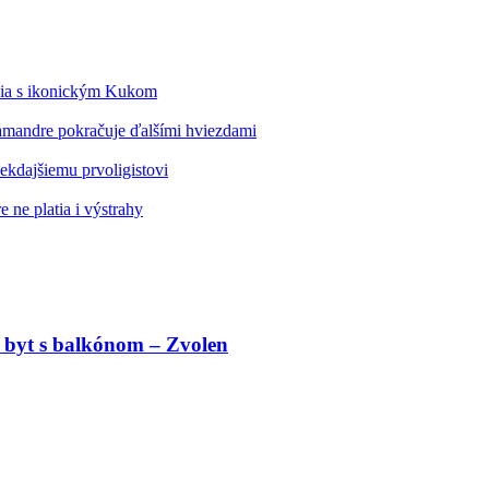
édia s ikonickým Kukom
alamandre pokračuje ďalšími hviezdami
kdajšiemu prvoligistovi
 ne platia i výstrahy
 byt s balkónom – Zvolen