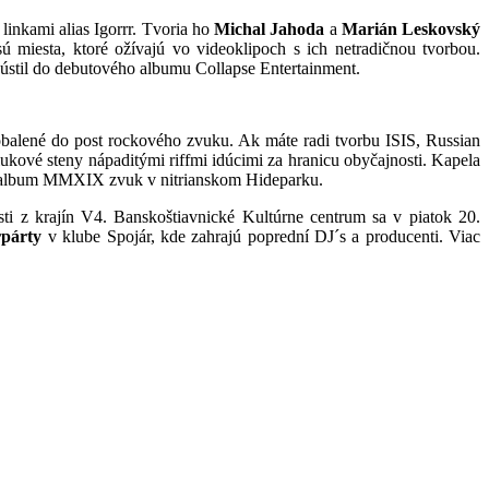
inkami alias Igorrr. Tvoria ho
Michal Jahoda
a
Marián Leskovský
ú miesta, ktoré ožívajú vo videoklipoch s ich netradičnou tvorbou.
yústil do debutového albumu Collapse Entertainment.
obalené do post rockového zvuku. Ak máte radi tvorbu ISIS, Russian
hlukové steny nápaditými riffmi idúcimi za hranicu obyčajnosti. Kapela
ový album MMXIX zvuk v nitrianskom Hideparku.
ti z krajín V4. Banskoštiavnické Kultúrne centrum sa v piatok 20.
rpárty
v klube Spojár, kde zahrajú poprední DJ´s a producenti. Viac