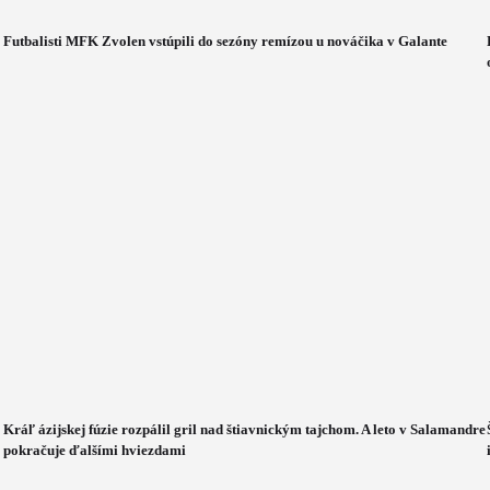
Futbalisti MFK Zvolen vstúpili do sezóny remízou u nováčika v Galante
Kráľ ázijskej fúzie rozpálil gril nad štiavnickým tajchom. A leto v Salamandre
pokračuje ďalšími hviezdami