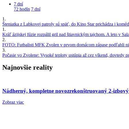
7 dní
72 hodín
7 dní
1.
Šteniatka z Labkovej patroly sú späť, do Kino Star prichádza i kom
1.
Kráľ ázijskej fúzie rozpálil gril nad štiavnickým tajchom. A leto v S
2.
FOTO: Futbalisti MFK Zvolen v prvom domácom zápase podľahli nie
3.
Počasie vo Zvolene: Vysoké teploty ustúpia až cez víkend, dovtedy pre
Najnovšie reality
Nádherný, kompletne novozrekonštruovaný 2-izbový
Zobraz viac