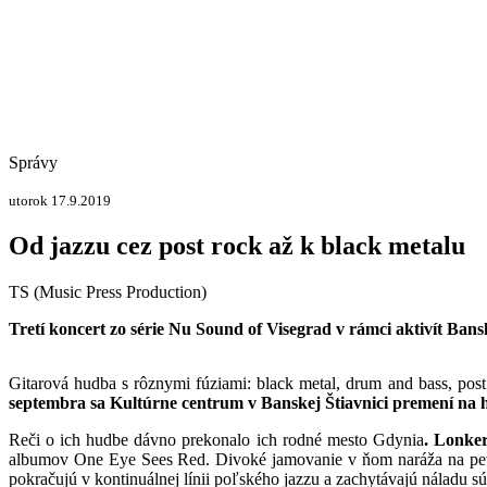
Správy
utorok 17.9.2019
Od jazzu cez post rock až k black metalu
TS (Music Press Production)
Tretí koncert zo série Nu Sound of Visegrad v rámci aktivít Ban
Gitarová hudba s rôznymi fúziami: black metal, drum and bass, post
septembra sa Kultúrne centrum v Banskej Štiavnici premení na
Reči o ich hudbe dávno prekonalo ich rodné mesto Gdynia
. Lonke
albumov One Eye Sees Red. Divoké jamovanie v ňom naráža na pevn
pokračujú v kontinuálnej línii poľského jazzu a zachytávajú náladu sú