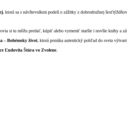
ej
, ktorá sa s návštevníkmi podelí o zážitky z dobrodružnej šesťtýždňo
ovia si tu môžu predať, kúpiť alebo vymeniť staršie i novšie knihy a zá
sa – Bohémsky život
, ktorá ponúka autentický pohľad do sveta výtvarn
ice Ľudovíta Štúra vo Zvolene
.