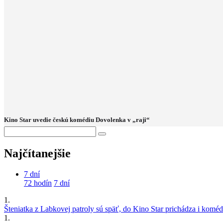
Kino Star uvedie českú komédiu Dovolenka v „raji“
Najčítanejšie
7 dní
72 hodín
7 dní
1.
Šteniatka z Labkovej patroly sú späť, do Kino Star prichádza i kom
1.