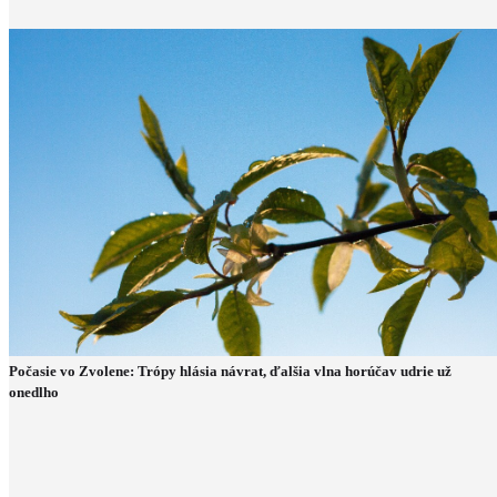
Počasie vo Zvolene: Trópy hlásia návrat, ďalšia vlna horúčav udrie už
onedlho