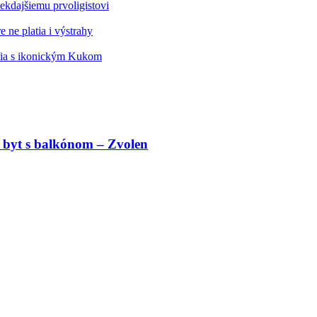
kdajšiemu prvoligistovi
 ne platia i výstrahy
édia s ikonickým Kukom
 byt s balkónom – Zvolen