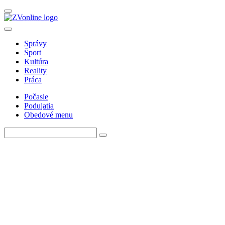
Správy
Šport
Kultúra
Reality
Práca
Počasie
Podujatia
Obedové menu