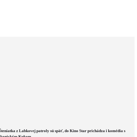
Šteniatka z Labkovej patroly sú späť, do Kino Star prichádza i komédia s
ikonickým Kukom