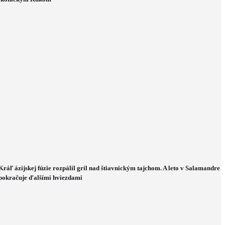
Kráľ ázijskej fúzie rozpálil gril nad štiavnickým tajchom. A leto v Salamandre
pokračuje ďalšími hviezdami