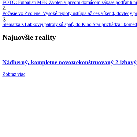
FOTO: Futbalisti MFK Zvolen v prvom domácom zápase podľahli nie
2.
Počasie vo Zvolene: Vysoké teploty ustúpia až cez víkend, dovtedy pre
3.
Šteniatka z Labkovej patroly sú späť, do Kino Star prichádza i kom
Najnovšie reality
Nádherný, kompletne novozrekonštruovaný 2-izbový
Zobraz viac