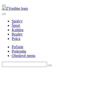
Správy
Šport
Kultúra
Reality
Práca
Počasie
Podujatia
Obedové menu