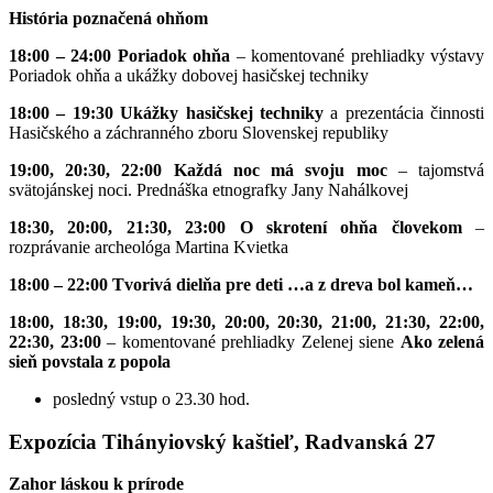
História poznačená ohňom
18:00 – 24:00 Poriadok ohňa
– komentované prehliadky výstavy
Poriadok ohňa a ukážky dobovej hasičskej techniky
18:00 – 19:30 Ukážky hasičskej techniky
a prezentácia činnosti
Hasičského a záchranného zboru Slovenskej republiky
19:00, 20:30, 22:00
Každá noc má svoju moc
– tajomstvá
svätojánskej noci. Prednáška etnografky Jany Nahálkovej
18:30, 20:00, 21:30, 23:00
O skrotení ohňa človekom
–
rozprávanie archeológa Martina Kvietka
18:00 – 22:00
Tvorivá dielňa pre deti …a z dreva bol kameň…
18:00, 18:30, 19:00, 19:30, 20:00, 20:30, 21:00, 21:30, 22:00,
22:30, 23:00
– komentované prehliadky Zelenej siene
Ako zelená
sieň povstala z popola
posledný vstup o 23.30 hod.
Expozícia Tihányiovský kaštieľ, Radvanská 27
Zahor láskou k prírode