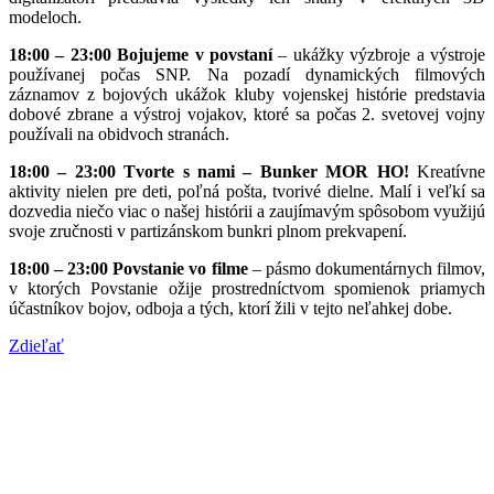
modeloch.
18:00 – 23:00 Bojujeme v povstaní
– ukážky výzbroje a výstroje
používanej počas SNP. Na pozadí dynamických filmových
záznamov z bojových ukážok kluby vojenskej histórie predstavia
dobové zbrane a výstroj vojakov, ktoré sa počas 2. svetovej vojny
používali na obidvoch stranách.
18:00 – 23:00 Tvorte s nami – Bunker MOR HO!
Kreatívne
aktivity nielen pre deti, poľná pošta, tvorivé dielne. Malí i veľkí sa
dozvedia niečo viac o našej histórii a zaujímavým spôsobom využijú
svoje zručnosti v partizánskom bunkri plnom prekvapení.
18:00 – 23:00 Povstanie vo filme
– pásmo dokumentárnych filmov,
v ktorých Povstanie ožije prostredníctvom spomienok priamych
účastníkov bojov, odboja a tých, ktorí žili v tejto neľahkej dobe.
Zdieľať