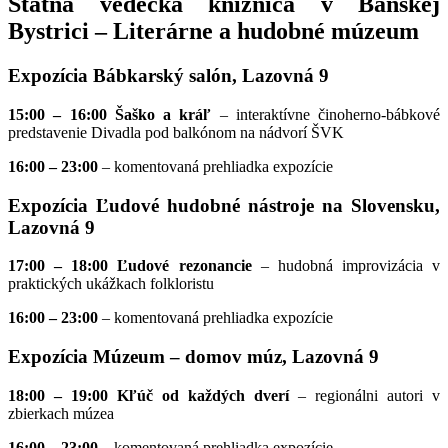
Štátna vedecká knižnica v Banskej
Bystrici – Literárne a hudobné múzeum
Expozícia Bábkarský salón, Lazovná 9
15:00 – 16:00 Šaško a kráľ
– interaktívne činoherno-bábkové
predstavenie Divadla pod balkónom na nádvorí ŠVK
16:00 – 23:00
– komentovaná prehliadka expozície
Expozícia Ľudové hudobné nástroje na Slovensku,
Lazovná 9
17:00 – 18:00 Ľudové rezonancie
– hudobná improvizácia v
praktických ukážkach folkloristu
16:00 – 23:00
– komentovaná prehliadka expozície
Expozícia Múzeum – domov múz, Lazovná 9
18:00 – 19:00
Kľúč od každých dverí
– regionálni autori v
zbierkach múzea
16:00 – 23:00
– komentovaná prehliadka expozície