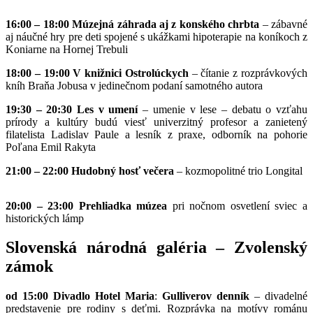
16:00 – 18:00
Múzejná záhrada aj z konského chrbta
– zábavné
aj náučné hry pre deti spojené s ukážkami hipoterapie na koníkoch z
Koniarne na Hornej Trebuli
18:00 – 19:00 V knižnici Ostrolúckych
– čítanie z rozprávkových
kníh Braňa Jobusa v jedinečnom podaní samotného autora
19:30 – 20:30 Les v umení
– umenie v lese – debatu o vzťahu
prírody a kultúry budú viesť univerzitný profesor a zanietený
filatelista Ladislav Paule a lesník z praxe, odborník na pohorie
Poľana Emil Rakyta
21:00 – 22:00 Hudobný hosť večera
– kozmopolitné trio Longital
20:00 – 23:00 Prehliadka múzea
pri nočnom osvetlení sviec a
historických lámp
Slovenská národná galéria – Zvolenský
zámok
od 15:00 Divadlo Hotel Maria
:
Gulliverov denník
– divadelné
predstavenie pre rodiny s deťmi. Rozprávka na motívy románu