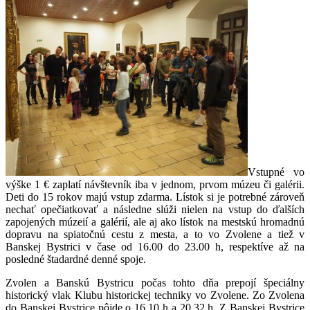
Vstupné vo
výške 1 € zaplatí návštevník iba v jednom, prvom múzeu či galérii.
Deti do 15 rokov majú vstup zdarma. Lístok si je potrebné zároveň
nechať opečiatkovať a následne slúži nielen na vstup do ďalších
zapojených múzeií a galérií, ale aj ako lístok na mestskú hromadnú
dopravu na spiatočnú cestu z mesta, a to vo Zvolene a tiež v
Banskej Bystrici v čase od 16.00 do 23.00 h, respektíve až na
posledné štadardné denné spoje.
Zvolen a Banskú Bystricu počas tohto dňa prepojí špeciálny
historický vlak Klubu historickej techniky vo Zvolene. Zo Zvolena
do Banskej Bystrice pôjde o 16.10 h a 20.32 h. Z Banskej Bystrice