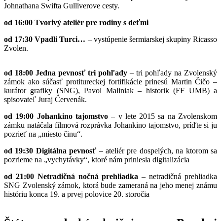
Johnathana Swifta Gulliverove cesty.
od 16:00 Tvorivý ateliér pre rodiny s deťmi
od 17:30 Vpadli Turci…
– vystúpenie šermiarskej skupiny Ricasso
Zvolen.
od 18:00 Jedna pevnosť tri pohľady
– tri pohľady na Zvolenský
zámok ako súčasť protitureckej fortifikácie prinesú Martin Čičo –
kurátor grafiky (SNG), Pavol Maliniak – historik (FF UMB) a
spisovateľ Juraj Červenák.
od 19:00 Johankino tajomstvo
– v lete 2015 sa na Zvolenskom
zámku natáčala filmová rozprávka Johankino tajomstvo, príďte si ju
pozrieť na „miesto činu“.
od 19:30 Digitálna pevnosť
– ateliér pre dospelých, na ktorom sa
pozrieme na „vychytávky“, ktoré nám priniesla digitalizácia
od 21:00 Netradičná nočná prehliadka
– netradičná prehliadka
SNG Zvolenský zámok, ktorá bude zameraná na jeho menej známu
históriu konca 19. a prvej polovice 20. storočia