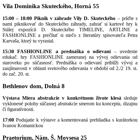
Vila Dominika Skuteckého, Horná 55
15:00 – 18:00 Piknik v záhrade Vily D. Skuteckého
– príďte s
nami piknikovať do Skuteckého záhrady, zahrať si kartové hry k
Stálej expozícii D. Skuteckého TIMELINE, ARTLINE a
FASHIONLINE a prečítať si niečo z literatúry spisovateľa Petra
Karvaša, ktorý tu vyrastal.
15:30 FASHIONLINE
a prednáška o odievaní
– uvedenie
edukač. hry FASHIONLINE zameranej na vývoj odievania od
staroveku po súčasnosť. Prednáška o odievaní priblíži vývoj a
zaujímavosti v oblasti svetového odievania v období od 2./2 19. st.
do zač. 20. st.
Bethlenov dom, Dolná 8
Výstava Miera abstrakcie v konkrétnom živote klesá
sleduje
vyklonené polohy súčasnej abstrakcie smerom ku konceptu, dizajnu
či figuratívnosti.
17:00
Podujatie k výstave a komentovaná prehliadka s kurátorkou
Ivanou Komanickou
Praetorium, Nám. Š. Moysesa 25