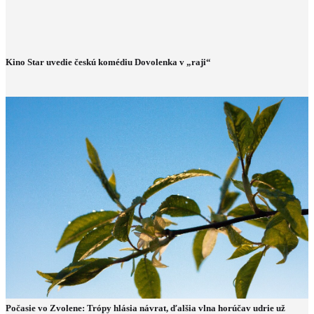
Kino Star uvedie českú komédiu Dovolenka v „raji“
Počasie vo Zvolene: Trópy hlásia návrat, ďalšia vlna horúčav udrie už