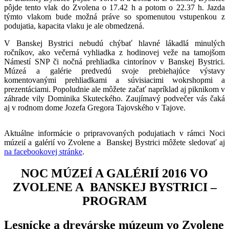
pôjde tento vlak do Zvolena o 17.42 h a potom o 22.37 h. Jazda
týmto vlakom bude možná práve so spomenutou vstupenkou z
podujatia, kapacita vlaku je ale obmedzená.
V Banskej Bystrici nebudú chýbať hlavné lákadlá minulých
ročníkov, ako večerná vyhliadka z hodinovej veže na tamojšom
Námestí SNP či nočná prehliadka cintorínov v Banskej Bystrici.
Múzeá a galérie predvedú svoje prebiehajúce výstavy
komentovanými prehliadkami a súvisiacimi wokrshopmi a
prezentáciami. Popoludnie ale môžete začať napríklad aj piknikom v
záhrade vily Dominika Skuteckého. Zaujímavý podvečer vás čaká
aj v rodnom dome Jozefa Gregora Tajovského v Tajove.
Aktuálne informácie o pripravovaných podujatiach v rámci Noci
múzeií a galérií vo Zvolene a Banskej Bystrici môžete sledovať aj
na facebookovej stránke
.
NOC MÚZEÍ A GALÉRIÍ 2016 VO
ZVOLENE A BANSKEJ BYSTRICI –
PROGRAM
Lesnícke a drevárske múzeum vo Zvolene