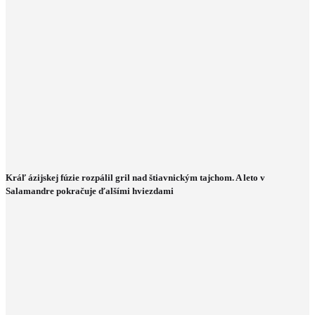
Kráľ ázijskej fúzie rozpálil gril nad štiavnickým tajchom. A leto v
Salamandre pokračuje ďalšími hviezdami