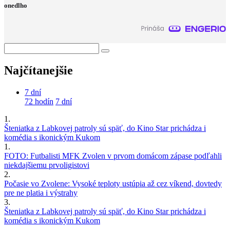
onedlho
Najčítanejšie
7 dní
72 hodín
7 dní
1.
Šteniatka z Labkovej patroly sú späť, do Kino Star prichádza i
komédia s ikonickým Kukom
1.
FOTO: Futbalisti MFK Zvolen v prvom domácom zápase podľahli
niekdajšiemu prvoligistovi
2.
Počasie vo Zvolene: Vysoké teploty ustúpia až cez víkend, dovtedy
pre ne platia i výstrahy
3.
Šteniatka z Labkovej patroly sú späť, do Kino Star prichádza i
komédia s ikonickým Kukom