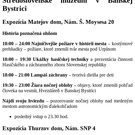
Stredoslovenské múzeum v Banskej
Bystrici
Expozícia Matejov dom, Nám. Š. Moysesa 20
História poznačená ohňom
18:00 – 24:00
Najničivejšie požiare v histórii mesta
– kostýmové
prehliadky – požiare, ktoré zmenili tvár mesta pod Urpínom
18:00 – 19:30 Ukážky hasičskej techniky
a prezentácia činnosti
Hasičského a záchranného zboru Slovenskej republiky
18:00 – 21:00 Lampáš záchrany
– tvorivá dielňa pre deti
19:30 – 23:00
Žiara nočnej oblohy –
objavy, ktoré zmenili pohľad
človeka na vesmír, Hvezdáreň v Banskej Bystrici
Nájdi svoju hviezdu
– pozorovanie nočnej oblohy nad medeným
mestom astronomickým ďalekohľadom
posledný vstup o 23.30 hod.
Expozícia Thurzov dom, Nám. SNP 4