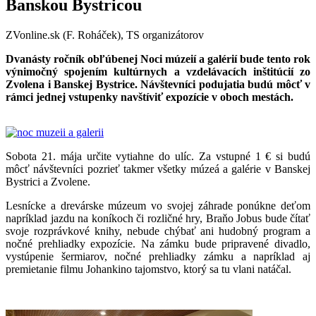
Banskou Bystricou
ZVonline.sk (F. Roháček), TS organizátorov
Dvanásty ročník obľúbenej Noci múzeií a galérií bude tento rok
výnimočný spojením kultúrnych a vzdelávacích inštitúcií zo
Zvolena i Banskej Bystrice. Návštevníci podujatia budú môcť v
rámci jednej vstupenky navštíviť expozície v oboch mestách.
Sobota 21. mája určite vytiahne do ulíc. Za vstupné 1 € si budú
môcť návštevníci pozrieť takmer všetky múzeá a galérie v Banskej
Bystrici a Zvolene.
Lesnícke a drevárske múzeum vo svojej záhrade ponúkne deťom
napríklad jazdu na koníkoch či rozličné hry, Braňo Jobus bude čítať
svoje rozprávkové knihy, nebude chýbať ani hudobný program a
nočné prehliadky expozície. Na zámku bude pripravené divadlo,
vystúpenie šermiarov, nočné prehliadky zámku a napríklad aj
premietanie filmu Johankino tajomstvo, ktorý sa tu vlani natáčal.