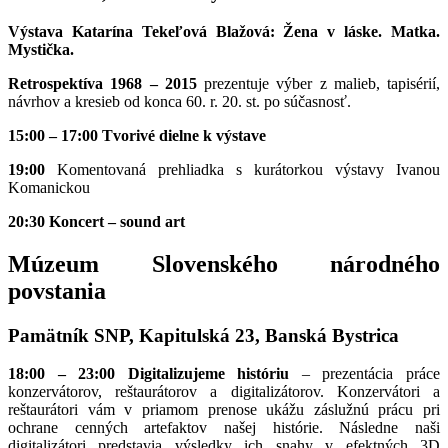
Výstava Katarína Tekeľová Blažová: Žena v láske. Matka.
Mystička.
Retrospektíva 1968 – 2015
prezentuje výber z malieb, tapisérií,
návrhov a kresieb od konca 60. r. 20. st. po súčasnosť.
15:00 – 17:00 Tvorivé dielne k výstave
19:00
Komentovaná prehliadka s kurátorkou výstavy Ivanou
Komanickou
20:30 Koncert – sound art
Múzeum Slovenského národného
povstania
Pamätník SNP, Kapitulská 23, Banská Bystrica
18:00 – 23:00 Digitalizujeme históriu
– prezentácia práce
konzervátorov, reštaurátorov a digitalizátorov. Konzervátori a
reštaurátori vám v priamom prenose ukážu záslužnú prácu pri
ochrane cenných artefaktov našej histórie. Následne naši
digitalizátori predstavia výsledky ich snahy v efektných 3D