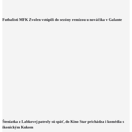
Futbalisti MFK Zvolen vstúpili do sezóny remízou u nováčika v Galante
Šteniatka z Labkovej patroly sú späť, do Kino Star prichádza i komédia s
ikonickým Kukom