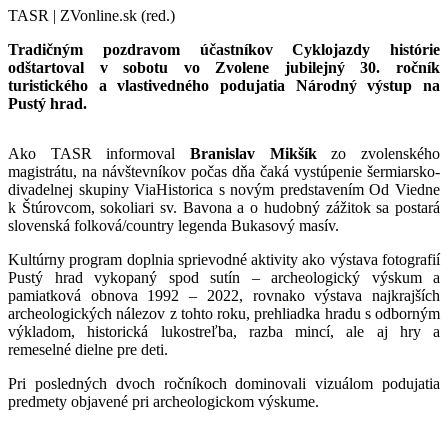
TASR | ZVonline.sk (red.)
Tradičným pozdravom účastníkov Cyklojazdy histórie
odštartoval v sobotu vo Zvolene jubilejný 30. ročník
turistického a vlastivedného podujatia Národný výstup na
Pustý hrad.
Ako TASR informoval
Branislav Mikšík
zo zvolenského
magistrátu, na návštevníkov počas dňa čaká vystúpenie šermiarsko-
divadelnej skupiny ViaHistorica s novým predstavením Od Viedne
k Štúrovcom, sokoliari sv. Bavona a o hudobný zážitok sa postará
slovenská folková/country legenda Bukasový masív.
Kultúrny program doplnia sprievodné aktivity ako výstava fotografií
Pustý hrad vykopaný spod sutín – archeologický výskum a
pamiatková obnova 1992 – 2022, rovnako výstava najkrajších
archeologických nálezov z tohto roku, prehliadka hradu s odborným
výkladom, historická lukostreľba, razba mincí, ale aj hry a
remeselné dielne pre deti.
Pri posledných dvoch ročníkoch dominovali vizuálom podujatia
predmety objavené pri archeologickom výskume.