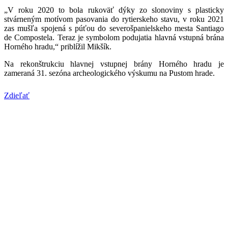
„V roku 2020 to bola rukoväť dýky zo slonoviny s plasticky
stvárneným motívom pasovania do rytierskeho stavu, v roku 2021
zas mušľa spojená s púťou do severošpanielskeho mesta Santiago
de Compostela. Teraz je symbolom podujatia hlavná vstupná brána
Horného hradu,“ priblížil Mikšík.
Na rekonštrukciu hlavnej vstupnej brány Horného hradu je
zameraná 31. sezóna archeologického výskumu na Pustom hrade.
Zdieľať