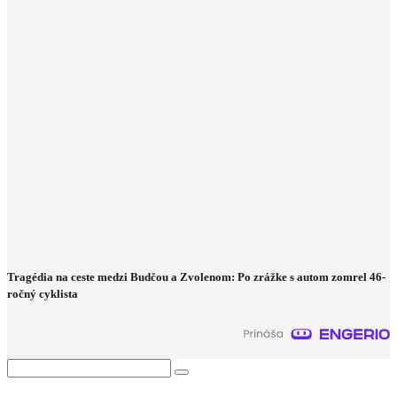
Tragédia na ceste medzi Budčou a Zvolenom: Po zrážke s autom zomrel 46-
ročný cyklista