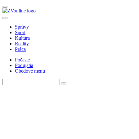
Správy
Šport
Kultúra
Reality
Práca
Počasie
Podujatia
Obedové menu