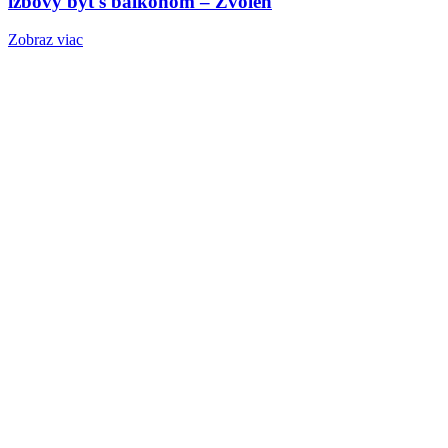
izbový byt s balkónom – Zvolen
Zobraz viac