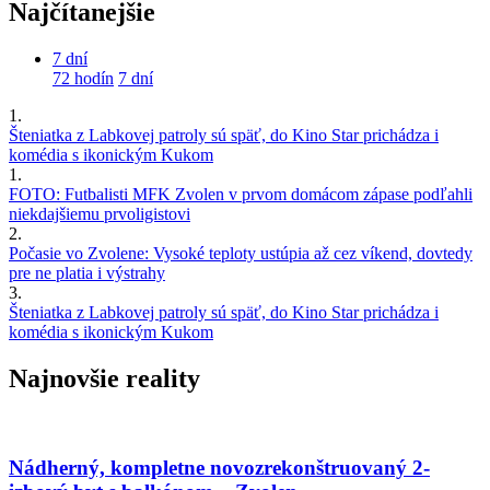
Najčítanejšie
7 dní
72 hodín
7 dní
1.
Šteniatka z Labkovej patroly sú späť, do Kino Star prichádza i
komédia s ikonickým Kukom
1.
FOTO: Futbalisti MFK Zvolen v prvom domácom zápase podľahli
niekdajšiemu prvoligistovi
2.
Počasie vo Zvolene: Vysoké teploty ustúpia až cez víkend, dovtedy
pre ne platia i výstrahy
3.
Šteniatka z Labkovej patroly sú späť, do Kino Star prichádza i
komédia s ikonickým Kukom
Najnovšie reality
Nádherný, kompletne novozrekonštruovaný 2-