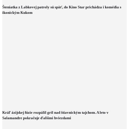
Šteniatka z Labkovej patroly sú späť, do Kino Star prichádza i komédia s
ikonickým Kukom
Kráľ ázijskej fúzie rozpálil gril nad štiavnickým tajchom. A leto v
Salamandre pokračuje ďalšími hviezdami