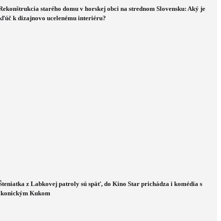
Rekonštrukcia starého domu v horskej obci na strednom Slovensku: Aký je
kľúč k dizajnovo ucelenému interiéru?
Šteniatka z Labkovej patroly sú späť, do Kino Star prichádza i komédia s
ikonickým Kukom