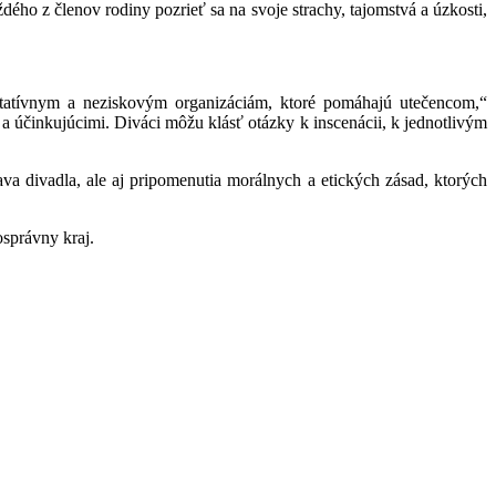
ého z členov rodiny pozrieť sa na svoje strachy, tajomstvá a úzkosti,
itatívnym a neziskovým organizáciám, ktoré pomáhajú utečencom,“
 účinkujúcimi. Diváci môžu klásť otázky k inscenácii, k jednotlivým
ava divadla, ale aj pripomenutia morálnych a etických zásad, ktorých
správny kraj.