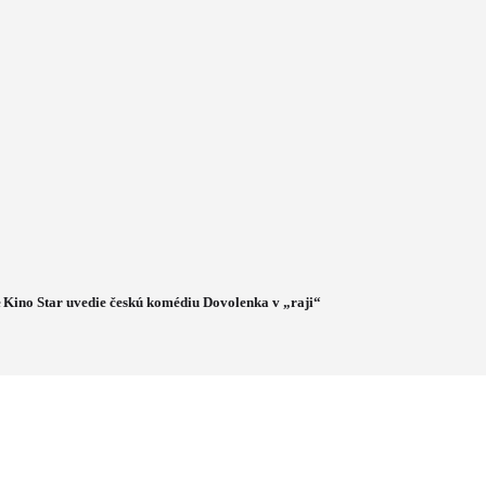
e
Kino Star uvedie českú komédiu Dovolenka v „raji“