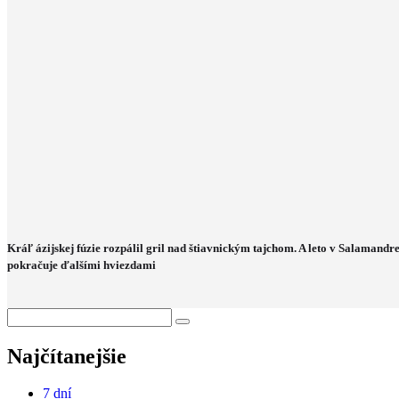
Kráľ ázijskej fúzie rozpálil gril nad štiavnickým tajchom. A leto v Salamandr
pokračuje ďalšími hviezdami
Najčítanejšie
7 dní