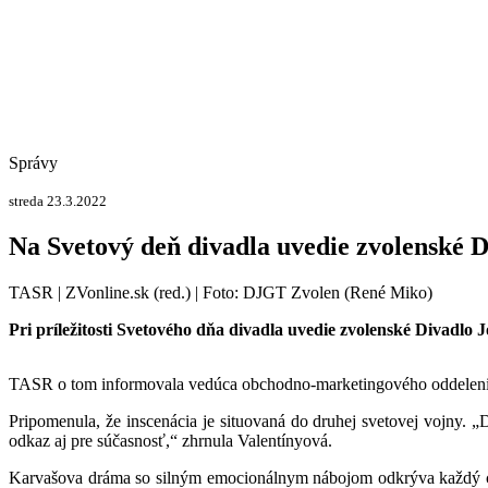
Správy
streda 23.3.2022
Na Svetový deň divadla uvedie zvolenské
TASR | ZVonline.sk (red.) | Foto: DJGT Zvolen (René Miko)
Pri príležitosti Svetového dňa divadla uvedie zvolenské Divad
TASR o tom informovala vedúca obchodno-marketingového oddele
Pripomenula, že inscenácia je situovaná do druhej svetovej vojny.
odkaz aj pre súčasnosť,“ zhrnula Valentínyová.
Karvašova dráma so silným emocionálnym nábojom odkrýva každý chara