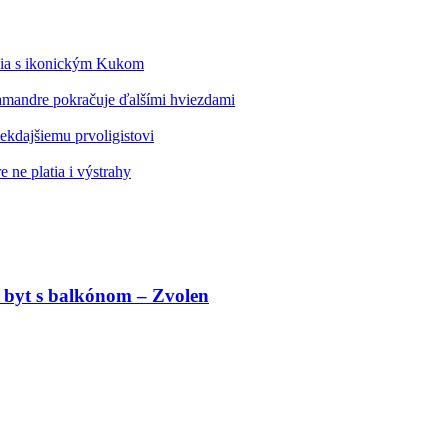
édia s ikonickým Kukom
alamandre pokračuje ďalšími hviezdami
kdajšiemu prvoligistovi
 ne platia i výstrahy
 byt s balkónom – Zvolen