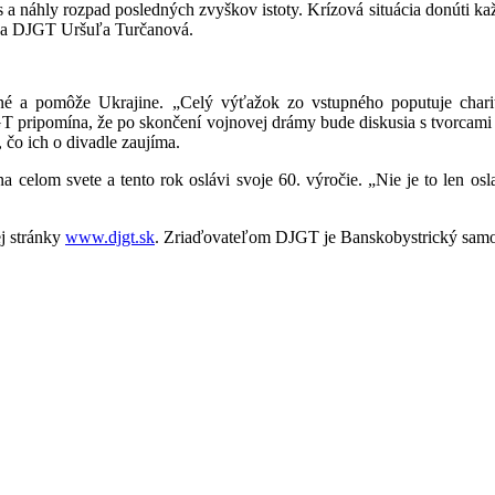
 náhly rozpad posledných zvyškov istoty. Krízová situácia donúti každ
gička DJGT Uršuľa Turčanová.
ičné a pomôže Ukrajine. „Celý výťažok zo vstupného poputuje char
pripomína, že po skončení vojnovej drámy bude diskusia s tvorcami a
čo ich o divadle zaujíma.
celom svete a tento rok oslávi svoje 60. výročie. „Nie je to len osl
j stránky
www.djgt.sk
. Zriaďovateľom DJGT je Banskobystrický samo