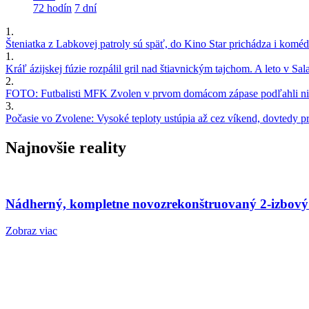
72 hodín
7 dní
1.
Šteniatka z Labkovej patroly sú späť, do Kino Star prichádza i kom
1.
Kráľ ázijskej fúzie rozpálil gril nad štiavnickým tajchom. A leto v S
2.
FOTO: Futbalisti MFK Zvolen v prvom domácom zápase podľahli nie
3.
Počasie vo Zvolene: Vysoké teploty ustúpia až cez víkend, dovtedy pre
Najnovšie reality
Nádherný, kompletne novozrekonštruovaný 2-izbový
Zobraz viac