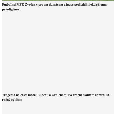
Futbalisti MFK Zvolen v prvom domácom zápase podľahli niekdajšiemu
prvoligistovi
Tragédia na ceste medzi Budčou a Zvolenom: Po zrážke s autom zomrel 46-
ročný cyklista