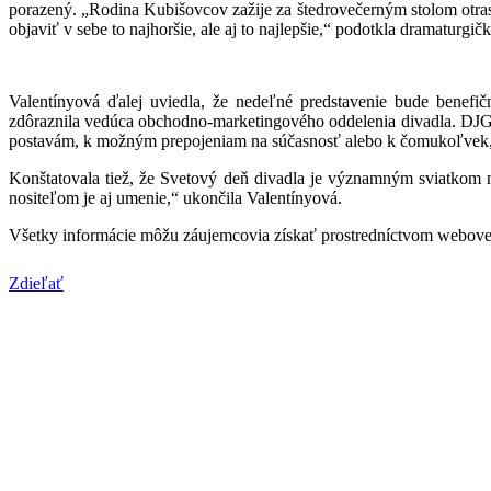
porazený. „Rodina Kubišovcov zažije za štedrovečerným stolom otras a
objaviť v sebe to najhoršie, ale aj to najlepšie,“ podotkla dramatur
Valentínyová ďalej uviedla, že nedeľné predstavenie bude benef
zdôraznila vedúca obchodno-marketingového oddelenia divadla. DJGT 
postavám, k možným prepojeniam na súčasnosť alebo k čomukoľvek, 
Konštatovala tiež, že Svetový deň divadla je významným sviatkom na 
nositeľom je aj umenie,“ ukončila Valentínyová.
Všetky informácie môžu záujemcovia získať prostredníctvom webove
Zdieľať