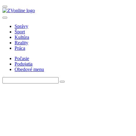
Správy
Šport
Kultúra
Reality
Práca
Počasie
Podujatia
Obedové menu