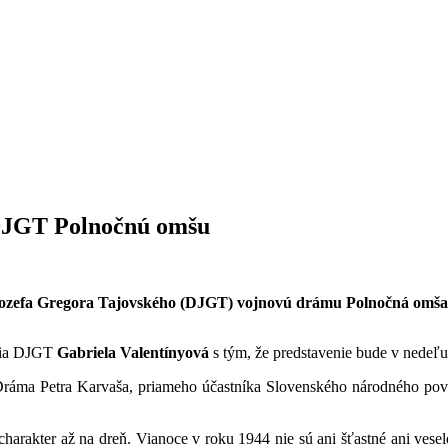
 DJGT Polnočnú omšu
lo Jozefa Gregora Tajovského (DJGT) vojnovú drámu Polnočná omša
nia DJGT
Gabriela Valentínyová
s tým, že predstavenie bude v nedeľu
 „Dráma Petra Karvaša, priameho účastníka Slovenského národného povs
kter až na dreň. Vianoce v roku 1944 nie sú ani šťastné ani veselé. V