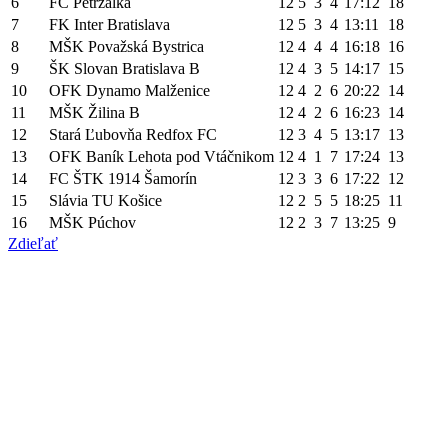
6
FC Petržalka
12
5
3
4
17:12
18
7
FK Inter Bratislava
12
5
3
4
13:11
18
8
MŠK Považská Bystrica
12
4
4
4
16:18
16
9
ŠK Slovan Bratislava B
12
4
3
5
14:17
15
10
OFK Dynamo Malženice
12
4
2
6
20:22
14
11
MŠK Žilina B
12
4
2
6
16:23
14
12
Stará Ľubovňa Redfox FC
12
3
4
5
13:17
13
13
OFK Baník Lehota pod Vtáčnikom
12
4
1
7
17:24
13
14
FC ŠTK 1914 Šamorín
12
3
3
6
17:22
12
15
Slávia TU Košice
12
2
5
5
18:25
11
16
MŠK Púchov
12
2
3
7
13:25
9
Zdieľať