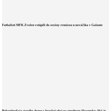
Futbalisti MFK Zvolen vstúpili do sezóny remízou u nováčika v Galante
Rekonštrukcia starého domu v horskej obci na strednom Slovensku: Aký je