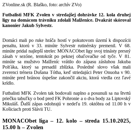
ZVonline.sk (R. Blaško, foto: archív ZVo)
Futbalisti MFK Zvolen v stredajšej dohrávke 12. kola druhej
ligy na domácom trávniku zdolali Malženice. Dvakrát skóroval
kanonier Jakub Sylvestr.
Domáci mali po ruke hráča hostí v pokutovom území k dispozícii
penaltu, ktorú v 33. minúte Sylvestr rutinérsky premenil. V 68.
minúte pridal najlepší strelec MONACObet ligy svoj trinásty presný
zásah v sezóne, tentokrát po peknej obaľovačke od tyče. V 81.
minúte sa mužstvo Malženíc vrátilo do zápasu zásluhou Jakuba
Polťáka, ktorý sa presadil zblízka. Posledné slovo však mali
zverenci trénera Dušana Tótha, keď striedajúci Peter Onuoha v 90.
minúte pred bránou úspešne zakončil akciu, ktorá viedla cez ľavé
krídlo.
Futbalisti MFK Zvolen tak bodovali naplno a posunuli sa na štvrtú
priečku tabuľky o bod pred FK Pohronie a o dva body za Liptovský
Mikuláš. Ďalší zápas odohrajú v nedeľu 19. októbra od 11.00 h v
Košiciach proti Slávii TU.
MONACObet liga – 12. kolo – streda 15.10.2025,
15.00 h – Zvolen