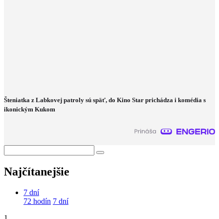
Šteniatka z Labkovej patroly sú späť, do Kino Star prichádza i komédia s
ikonickým Kukom
Najčítanejšie
7 dní
72 hodín
7 dní
1.