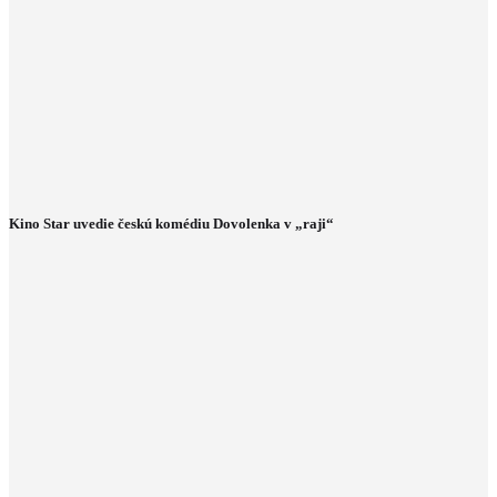
Kino Star uvedie českú komédiu Dovolenka v „raji“