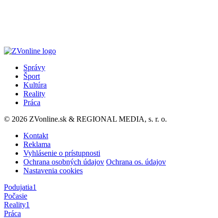
Správy
Šport
Kultúra
Reality
Práca
© 2026 ZVonline.sk & REGIONAL MEDIA, s. r. o.
Kontakt
Reklama
Vyhlásenie o prístupnosti
Ochrana osobných údajov
Ochrana os. údajov
Nastavenia cookies
Podujatia
1
Počasie
Reality
1
Práca