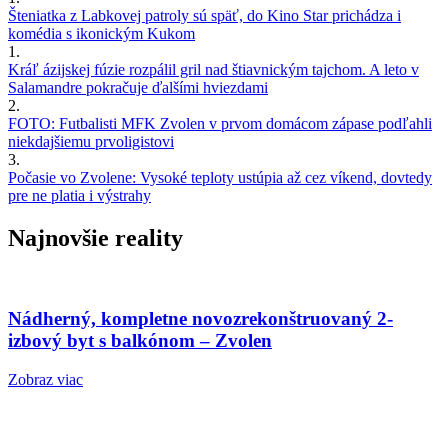
Šteniatka z Labkovej patroly sú späť, do Kino Star prichádza i
komédia s ikonickým Kukom
1.
Kráľ ázijskej fúzie rozpálil gril nad štiavnickým tajchom. A leto v
Salamandre pokračuje ďalšími hviezdami
2.
FOTO: Futbalisti MFK Zvolen v prvom domácom zápase podľahli
niekdajšiemu prvoligistovi
3.
Počasie vo Zvolene: Vysoké teploty ustúpia až cez víkend, dovtedy
pre ne platia i výstrahy
Najnovšie reality
Nádherný, kompletne novozrekonštruovaný 2-
izbový byt s balkónom – Zvolen
Zobraz viac