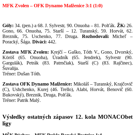
MFK Zvolen – OFK Dynamo Malženice 3:1 (1:0)
Góly:
34. (pen.) a 68. J. Sylvestr, 90. Onuoha – 81. Polťák.
ŽK:
26.
Gono, 66. Onuoha, 75. Starší – 12. Turanský, 59. Horvát, 62.
Breznik, 75. Uschenko, 77. Druga.
Rozhodovali:
Micheľ –
Poracký, Šága.
Diváci:
442.
Zostava MFK Zvolen:
Krejčí – Gaško, Tóth V., Gono, Dvorský,
Köröš (65. Onuoha), Úradník (65. Jendrek), Sylvestr (90.
Gargulák), Petrák (83. Patrnčiak), Starší (C) (83. Rajčinec),
Šuvalija.
Tréner: Dušan Tóth.
Zostava OFK Dynamo Malženice:
Mikoláš – Turanský, Krajčovič
(C), Ushchenko, Kurej (46. Trello), Alabi, Horvát, Benovič (60.
Bukovský), Breznik, Druga, Polťák.
Tréner: Patrik Malý.
Výsledky ostatných zápasov 12. kola MONACObet
ligy