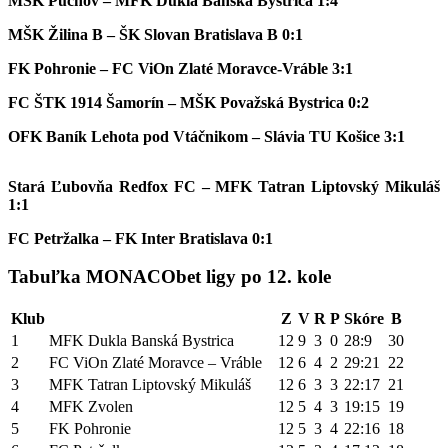
MŠK Púchov – MFK Dukla Banská Bystrica 1:4
MŠK Žilina B – ŠK Slovan Bratislava B 0:1
FK Pohronie – FC ViOn Zlaté Moravce-Vráble 3:1
FC ŠTK 1914 Šamorín – MŠK Považská Bystrica 0:2
OFK Baník Lehota pod Vtáčnikom – Slávia TU Košice 3:1
Stará Ľubovňa Redfox FC – MFK Tatran Liptovský Mikuláš
1:1
FC Petržalka – FK Inter Bratislava 0:1
Tabuľka MONACObet ligy po 12. kole
Klub
Z
V
R
P
Skóre
B
1
MFK Dukla Banská Bystrica
12
9
3
0
28:9
30
2
FC ViOn Zlaté Moravce – Vráble
12
6
4
2
29:21
22
3
MFK Tatran Liptovský Mikuláš
12
6
3
3
22:17
21
4
MFK Zvolen
12
5
4
3
19:15
19
5
FK Pohronie
12
5
3
4
22:16
18