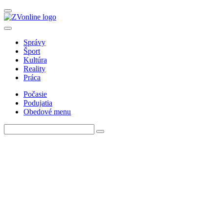
Správy
Šport
Kultúra
Reality
Práca
Počasie
Podujatia
Obedové menu