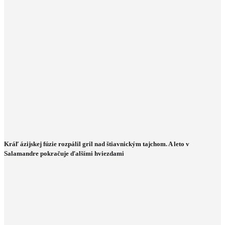
Kráľ ázijskej fúzie rozpálil gril nad štiavnickým tajchom. A leto v
Salamandre pokračuje ďalšími hviezdami