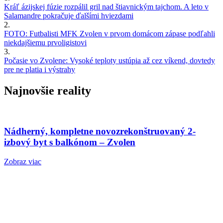
Kráľ ázijskej fúzie rozpálil gril nad štiavnickým tajchom. A leto v
Salamandre pokračuje ďalšími hviezdami
2.
FOTO: Futbalisti MFK Zvolen v prvom domácom zápase podľahli
niekdajšiemu prvoligistovi
3.
Počasie vo Zvolene: Vysoké teploty ustúpia až cez víkend, dovtedy
pre ne platia i výstrahy
Najnovšie reality
Nádherný, kompletne novozrekonštruovaný 2-
izbový byt s balkónom – Zvolen
Zobraz viac