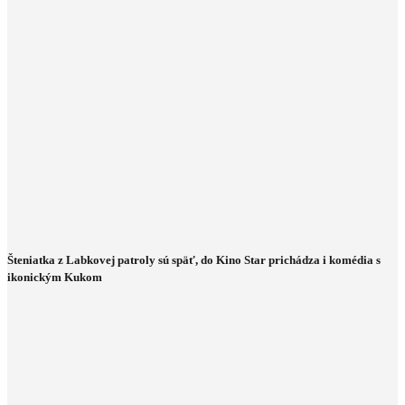
Šteniatka z Labkovej patroly sú späť, do Kino Star prichádza i komédia s
ikonickým Kukom