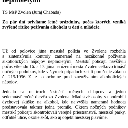
TS MsP Zvolen (Juraj Chabada)
Za pár dní privítame letné prázdniny, počas ktorých vzniká
zvýšené riziko požívania alkoholu u detí a mládeže.
Už od polovice júna mestská polícia vo Zvolene rozbehla
a zintenzívnila kontroly zamerané na nezákonné požívanie
alkoholických nápojov neplnoletými. Mestskí policajti navštívili
počas víkendu 16. a 17. júna na území mesta Zvolen celkovo trinásť
nočných podnikov, kde v štyroch prípadoch zistili porušenie zákona
č. 219/1996 Z. z. o ochrane pred zneužívaním alkoholických
nápojov.
Jednalo sa o troch šestnásť ročných chlapcov a jedno
sedemnásť ročné dievča zo Zvolena. Mladistvé osoby sa podrobili
dychovej skúške na alkohol, kde najvyššia nameraná hodnota
predstavovala takmer jedna promile. Okrem nočných podnikov
mestskí policajti skontrolovali verejné priestranstvá, mestské parky,
odľahlé ulice, okolie škôl, ako aj objekt mestskej plavárne.