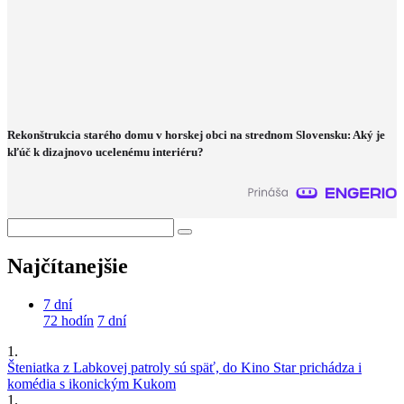
Rekonštrukcia starého domu v horskej obci na strednom Slovensku: Aký je
kľúč k dizajnovo ucelenému interiéru?
Najčítanejšie
7 dní
72 hodín
7 dní
1.
Šteniatka z Labkovej patroly sú späť, do Kino Star prichádza i
komédia s ikonickým Kukom
1.