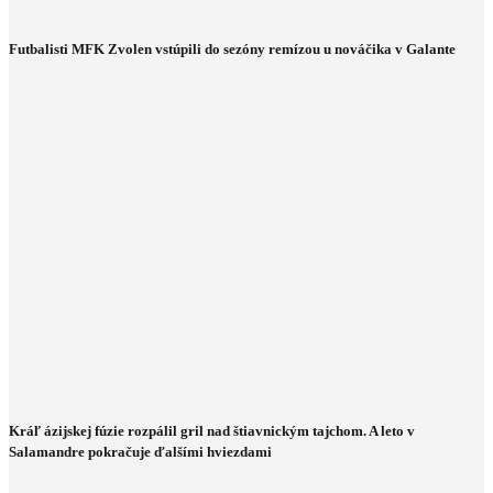
Futbalisti MFK Zvolen vstúpili do sezóny remízou u nováčika v Galante
Kráľ ázijskej fúzie rozpálil gril nad štiavnickým tajchom. A leto v
Salamandre pokračuje ďalšími hviezdami