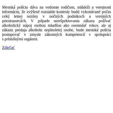
Mestská polícia dáva na vedomie rodičom, mládeži a verejnosti
informáciu, že zvýšené rozsiahle kontroly budú vykonávané počas
celej letnej sezóny v nočných podnikoch a verejných
priestranstvách. V prípade nerešpektovania zákazu požívať
alkoholický nápoj osobou mladšou ako osemnásť rokov, ale aj
zákazu predaja alkoholu neplnoletej osobe, bude mestská polícia
postupovať v zmysle zákonných kompetencií v spolupráci
s príslušnými orgánmi.
Zdieľať