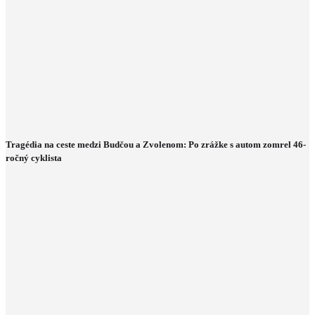
Tragédia na ceste medzi Budčou a Zvolenom: Po zrážke s autom zomrel 46-
ročný cyklista