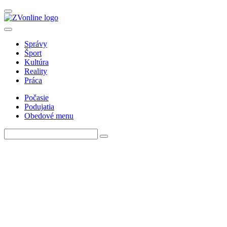
Správy
Šport
Kultúra
Reality
Práca
Počasie
Podujatia
Obedové menu