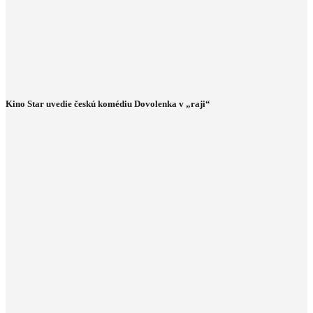
Kino Star uvedie českú komédiu Dovolenka v „raji“