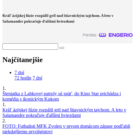
Kráľ ázijskej fúzie rozpálil gril nad štiavnickým tajchom. A leto v
Salamandre pokračuje ďalšími hviezdami
Najčítanejšie
7 dní
72 hodín
7 dní
1.
Šteniatka z Labkovej patroly sú späť, do Kino Star prichádza i
komédia s ikonickým Kukom
1.
Kráľ ázijskej fúzie rozpálil gril nad štiavnickým tajchom. A leto v
Salamandre pokračuje ďalšími hviezdami
2.
FOTO: Futbalisti MFK Zvolen v prvom domácom zápase podľahli
niekdajšiemu prvoligistovi