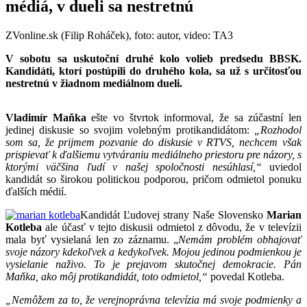
médiá, v dueli sa nestretnú
ZVonline.sk (Filip Roháček), foto: autor, video: TA3
V sobotu sa uskutoční druhé kolo volieb predsedu BBSK.
Kandidáti, ktorí postúpili do druhého kola, sa už s určitosťou
nestretnú v žiadnom mediálnom dueli.
Vladimír Maňka
ešte vo štvrtok informoval, že sa zúčastní len
jedinej diskusie so svojim volebným protikandidátom:
„Rozhodol
som sa, že prijmem pozvanie do diskusie v RTVS, nechcem však
prispievať k ďalšiemu vytváraniu mediálneho priestoru pre názory, s
ktorými väčšina ľudí v našej spoločnosti nesúhlasí,“
uviedol
kandidát so širokou politickou podporou, pričom odmietol ponuku
ďalších médií.
Kandidát Ľudovej strany Naše Slovensko
Marian
Kotleba
ale účasť v tejto diskusii odmietol z dôvodu, že v televízii
mala byť vysielaná len zo záznamu. „
Nemám problém obhajovať
svoje názory kdekoľvek a kedykoľvek. Mojou jedinou podmienkou je
vysielanie naživo. To je prejavom skutočnej demokracie. Pán
Maňka, ako môj protikandidát, toto odmietol,“
povedal Kotleba.
„Nemôžem za to, že verejnoprávna televízia má svoje podmienky a