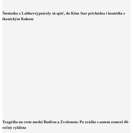
Šteniatka z Labkovej patroly sú späť, do Kino Star prichádza i komédia s
ikonickým Kukom
Tragédia na ceste medzi Budčou a Zvolenom: Po zrážke s autom zomrel 46-
ročný cyklista