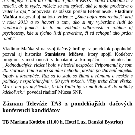
a schopných ľudí do riadiacich funkcií BBSK. Voliči rozhodnú a v
nedeľu, ak to vyjde, môžete sa ma spýtať, aká je moja predstava o
vedení kraja,“
odpovedal na otázku portálu BBonline.sk.
Vladimír
Maňka
reagoval aj na toto tvrdenie:
„Sme najtransparentnejší kraj
v roku 2013 a to hovorí o tom, ako si my vyberáme ľudí do
riadiacich funkcií. Je to na základe odbornosti a robíme aj
psychotesty, kde si týchto ľudí preveríme, či sú schopní túto prácu
robiť.“
Vladimír Maňka si na svoj tlačový brífing, v pondelok popoludní,
pozval aj historika
Stanislava Mičeva
, ktorý spojil Kotlebov
program zamestnanosti s lopatami a krompáčmi s minulosťou:
„Jednoduchých riešení bolo v histórii nespočet. Pripomenul by som
20. storočie. Ľudia ktorí sa nám nehodili, dostali po zbavení majetku
lopaty a krompáče. Raz sa to stalo so židmi a rómami a neskôr s
politicky nespoľahlivými v 50-tych rokoch. Vždy treba čítať všetko.
Mrazí ma pri myšlienke, že títo ľudia by sa mali dostať do politiky
kdekoľvek,“
povedal riaditeľ Múzea SNP.
Záznam Televízie TA3 z pondelňajších tlačových
konferencií kandidátov
TB Mariana Kotlebu (11.00 h, Hotel Lux, Banská Bystrica)