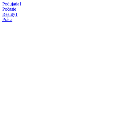
Podujatia
1
Počasie
Reality
1
Práca