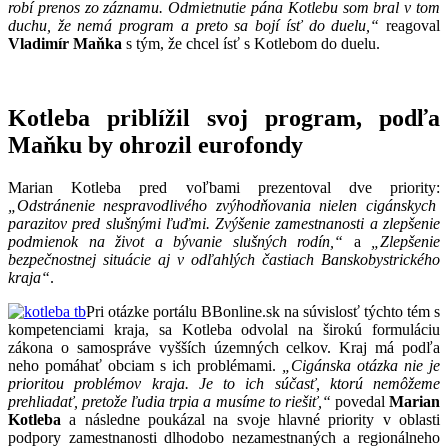
robí prenos zo záznamu. Odmietnutie pána Kotlebu som bral v tom
duchu, že nemá program a preto sa bojí ísť do duelu,“
reagoval
Vladimír Maňka
s tým, že chcel ísť s Kotlebom do duelu.
Kotleba priblížil svoj program, podľa
Maňku by ohrozil eurofondy
Marian Kotleba pred voľbami prezentoval dve priority:
„Odstránenie nespravodlivého zvýhodňovania nielen cigánskych
parazitov pred slušnými ľuďmi. Zvýšenie zamestnanosti a zlepšenie
podmienok na život a bývanie slušných rodín,“
a
„Zlepšenie
bezpečnostnej situácie aj v odľahlých častiach Banskobystrického
kraja“
.
Pri otázke portálu BBonline.sk na súvislosť týchto tém s
kompetenciami kraja, sa Kotleba odvolal na širokú formuláciu
zákona o samospráve vyšších územných celkov. Kraj má podľa
neho pomáhať obciam s ich problémami.
„Cigánska otázka nie je
prioritou problémov kraja. Je to ich súčasť, ktorú nemôžeme
prehliadať, pretože ľudia trpia a musíme to riešiť,“
povedal
Marian
Kotleba
a následne poukázal na svoje hlavné priority v oblasti
podpory zamestnanosti dlhodobo nezamestnaných a regionálneho