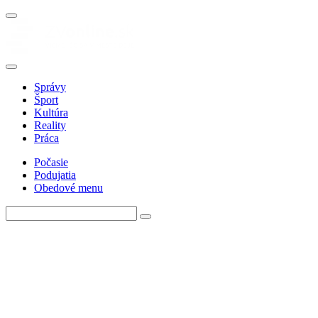
Správy
Šport
Kultúra
Reality
Práca
Počasie
Podujatia
Obedové menu