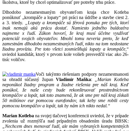
školstva, ktoré by chcel optimalizovať pre potreby trhu práce.
Dlhodobo nezamestnaným obyvateľom kraja chce Kotleba
ponúknuť „krompáče a lopaty“ pri práci na údržbe a stavbe ciest 2.
a 3. triedy.
„Lopaty a krompáče sú férová ponuka pre tých, ktorí
inak nemajú akú prácu dostať. Namiesto jedného buldozéra
najmeme x ľudí. Zákon hovorí, že kraj musí účelne využívať
potenciál svojich obyvateľov. Mnohí tomu neveria preto, že keď
zamestnám dlhodobo nezamestnaných ľudí, nikto na tom nedostane
žiadnu províziu. Pre toto všetci zosmiešňujú lopaty a krompáče,
“
uviedol kandidát, ktorý v prvom kole volieb presvedčil viac ako 26-
tisíc voličov.
Voči takýmto riešeniam podpory nezamestnanosti
sa ohradil súčasný župan
Vladimír Maňka
:
„Marian Kotleba
neponúkol žiadny program a žiadne riešenia pre náš kraj. Keď
ponúkol, že naše cesty bude rekonštruovať prostredníctvom
krompáčov a lopát, tak toto znamená, že ak sme pre náš kraj získali
50 miliónov eur pomocou eurofondov, tak keby sme robili cesty
pomocou krompáčov a lopát, tak by nám ich nikto nedal.“
Marian Kotleba
na svojej tlačovej konferencii uviedol, že v prípade
zvolenia už rozmýšľa nad prípadným obsadením úradu BBSK:
„Nechcem dnes menovať ľudí, ale mám vybraných kompetentných