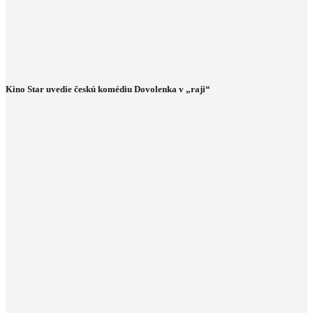
Kino Star uvedie českú komédiu Dovolenka v „raji“