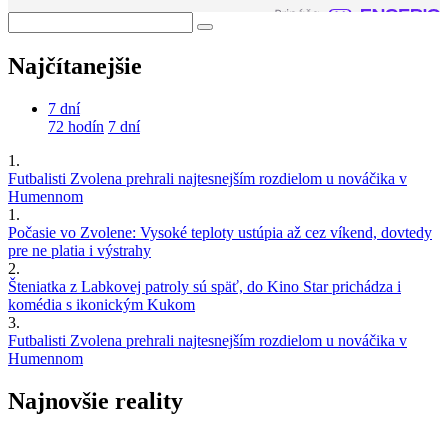
Najčítanejšie
7 dní
72 hodín
7 dní
1.
Futbalisti Zvolena prehrali najtesnejším rozdielom u nováčika v
Humennom
1.
Počasie vo Zvolene: Vysoké teploty ustúpia až cez víkend, dovtedy
pre ne platia i výstrahy
2.
Šteniatka z Labkovej patroly sú späť, do Kino Star prichádza i
komédia s ikonickým Kukom
3.
Futbalisti Zvolena prehrali najtesnejším rozdielom u nováčika v
Humennom
Najnovšie reality