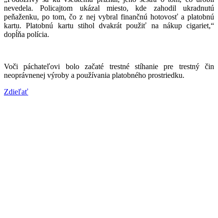
nevedela. Policajtom ukázal miesto, kde zahodil ukradnutú
peňaženku, po tom, čo z nej vybral finančnú hotovosť a platobnú
kartu. Platobnú kartu stihol dvakrát použiť na nákup cigariet,“
dopĺňa polícia.
Voči páchateľovi bolo začaté trestné stíhanie pre trestný čin
neoprávnenej výroby a používania platobného prostriedku.
Zdieľať