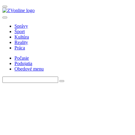
Správy
Šport
Kultúra
Reality
Práca
Počasie
Podujatia
Obedové menu