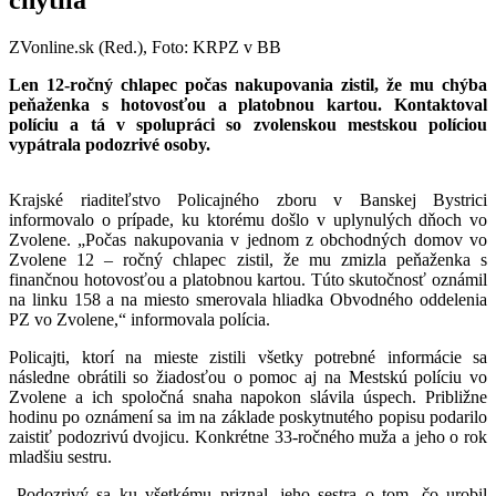
ZVonline.sk (Red.), Foto: KRPZ v BB
Len 12-ročný chlapec počas nakupovania zistil, že mu chýba
peňaženka s hotovosťou a platobnou kartou. Kontaktoval
políciu a tá v spolupráci so zvolenskou mestskou políciou
vypátrala podozrivé osoby.
Krajské riaditeľstvo Policajného zboru v Banskej Bystrici
informovalo o prípade, ku ktorému došlo v uplynulých dňoch vo
Zvolene. „Počas nakupovania v jednom z obchodných domov vo
Zvolene 12 – ročný chlapec zistil, že mu zmizla peňaženka s
finančnou hotovosťou a platobnou kartou. Túto skutočnosť oznámil
na linku 158 a na miesto smerovala hliadka Obvodného oddelenia
PZ vo Zvolene,“ informovala polícia.
Policajti, ktorí na mieste zistili všetky potrebné informácie sa
následne obrátili so žiadosťou o pomoc aj na Mestskú políciu vo
Zvolene a ich spoločná snaha napokon slávila úspech. Približne
hodinu po oznámení sa im na základe poskytnutého popisu podarilo
zaistiť podozrivú dvojicu. Konkrétne 33-ročného muža a jeho o rok
mladšiu sestru.
„Podozrivý sa ku všetkému priznal, jeho sestra o tom, čo urobil