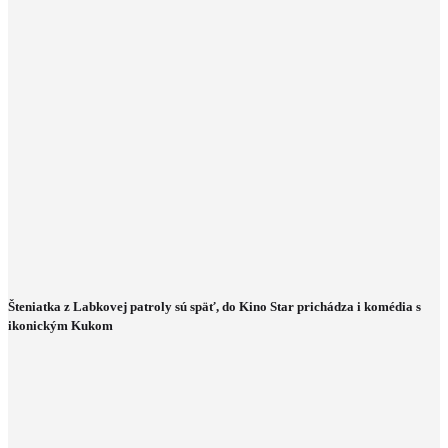
Šteniatka z Labkovej patroly sú späť, do Kino Star prichádza i komédia s
ikonickým Kukom