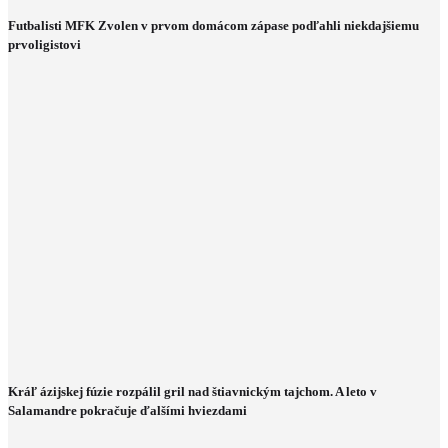
Futbalisti MFK Zvolen v prvom domácom zápase podľahli niekdajšiemu
prvoligistovi
Kráľ ázijskej fúzie rozpálil gril nad štiavnickým tajchom. A leto v
Salamandre pokračuje ďalšími hviezdami