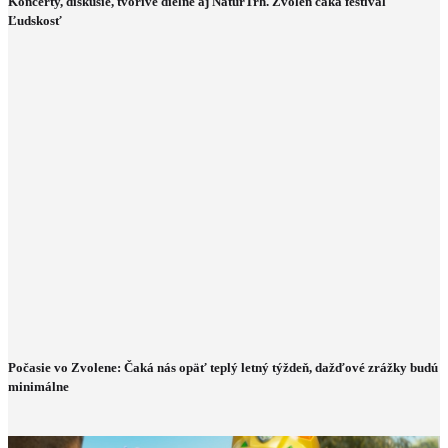
Koncerty, diskusie, tvorivé dielne aj NaturTrh. Zvolen čaká festival
Ľudskosť
Počasie vo Zvolene: Čaká nás opäť teplý letný týždeň, dažďové zrážky budú
minimálne