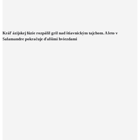
Kráľ ázijskej fúzie rozpálil gril nad štiavnickým tajchom. A leto v
Salamandre pokračuje ďalšími hviezdami