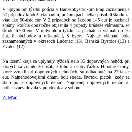
V uplynulom týždni polícia v Banskobystrickom kraji zaznamenala
57 prípadov krádeží vlámaním, pričom páchatelia spôsobili škodu za
viac ako 50-tisíc eur. V 2 prípadoch so škodou 145 eur je páchateľ
známy. Polícia dodatočne objasnila 4 prípady krádeže vlámaním, so
škodu 6700 eur. V
uplynulom týždni sa páchatelia vlámali do 16
áut, 8 obchodov a reštaurácií, 5 bytov. Najviac vlámaní bolo
zaznamenaných v okresoch Lučenec (16), Banská Bystrica (13) a
Zvolen (12).
Na území kraja sa uplynulý týždeň stalo 35 dopravných nehôd, pri
ktorých sa zranilo 30 osôb, z toho 2 osoby ťažko. Hmotné škody,
ktoré vznikli pri dopravných nehodách, sú odhadnuté na 229-tisíc
eur. Najnehodovejšími dňami boli streda, štvrtok, piatok, kedy sa
stalo po 7 dopravných nehôd. Najmenej dopravných nehôd 2,
polícia zaevidovala v pondelok a v sobotu.
Zdieľať