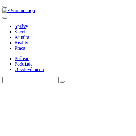
Správy
Šport
Kultúra
Reality
Práca
Počasie
Podujatia
Obedové menu