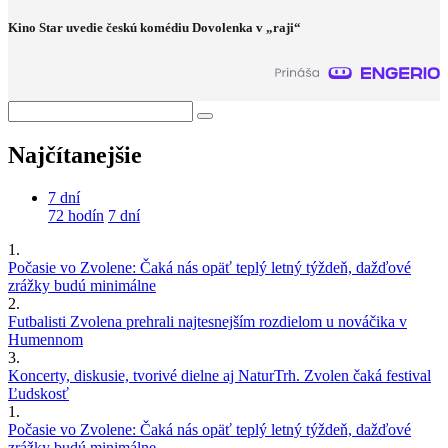
Kino Star uvedie českú komédiu Dovolenka v „raji“
Najčítanejšie
7 dní
72 hodín
7 dní
1.
Počasie vo Zvolene: Čaká nás opäť teplý letný týždeň, dažďové
zrážky budú minimálne
2.
Futbalisti Zvolena prehrali najtesnejším rozdielom u nováčika v
Humennom
3.
Koncerty, diskusie, tvorivé dielne aj NaturTrh. Zvolen čaká festival
Ľudskosť
1.
Počasie vo Zvolene: Čaká nás opäť teplý letný týždeň, dažďové
zrážky budú minimálne