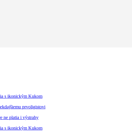
édia s ikonickým Kukom
kdajšiemu prvoligistovi
 ne platia i výstrahy
édia s ikonickým Kukom