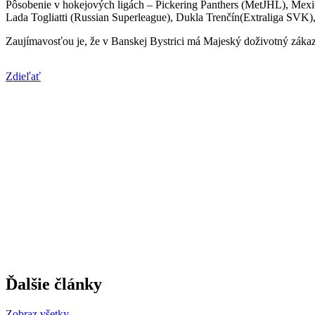
Pôsobenie v hokejových ligách – Pickering Panthers (MetJHL), Me
Lada Togliatti (Russian Superleague), Dukla Trenčín(Extraliga SV
Zaujímavosťou je, že v Banskej Bystrici má Majeský doživotný zákaz 
Zdieľať
Ďalšie články
Zobraz všetky