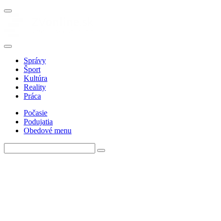
Správy
Šport
Kultúra
Reality
Práca
Počasie
Podujatia
Obedové menu