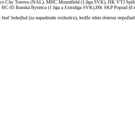
xico City Toreros (NAL), MHC Mountfield (1.liga SVK), HK VTJ Spi
K), HC 05 Banská Bystrica (1 liga a Extraliga SVK),HK SKP Poprad (E
hrať hokejbal (za napadnutie rozhodcu), kedže nikto doteraz nepožiada