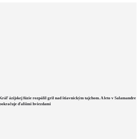
Kráľ ázijskej fúzie rozpálil gril nad štiavnickým tajchom. A leto v Salamandre
pokračuje ďalšími hviezdami