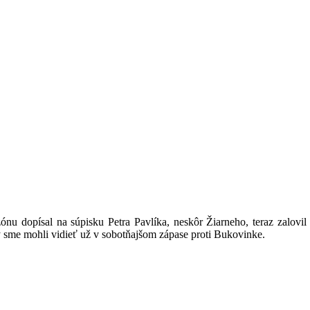
zónu dopísal
na súpisku Petra Pavlíka, neskôr Žiarneho, teraz
zalovil
 sme mohli vidieť už v sobotňajšom zápase proti Bukovinke.