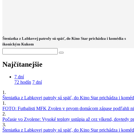
Šteniatka z Labkovej patroly sú späť, do Kino Star prichádza i komédia s
ikonickým Kukom
Najčítanejšie
7 dní
72 hodín
7 dní
1.
Šteniatka z Labkovej patroly sú späť, do Kino Star prichádza i kom
1.
FOTO: Futbalisti MFK Zvolen v prvom domácom zápase podľahli nie
2.
Počasie vo Zvolene: Vysoké teploty ustúpia až cez víkend, dovtedy pre
3.
Šteniatka z Labkovej patroly sú späť, do Kino Star prichádza i kom